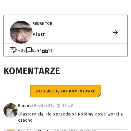
REDAKTOR
Piotr
4408
6544
11
KOMENTARZE
ZALOGUJ SIĘ ABY KOMENTOWAĆ
29-08-2015 @
14:59
Emcet
Blastery się nie sprzedajo? Robimy nowe worki z
czacho!