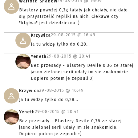
29-08-2015 @
16:09
Warlord Shadow
Blastery powyżej 0,3g latały jak chciały, nie dało
się przystrzelić repliki na nich. Ciekawe czy
"klątwa" jest dziedziczna ;)
29-08-2015 @
16:49
Krzywica
Ja tu widzę tylko do 0,28...
29-08-2015 @
20:41
Yeneth
Bez przesady - Blastery Devile 0,36 ze starej
jasno zielonej serii udały im sie znakomicie.
Dopiero potem je zepsuli :(
29-08-2015 @
16:49
Krzywica
Ja tu widzę tylko do 0,28...
29-08-2015 @
20:41
Yeneth
Bez przesady - Blastery Devile 0,36 ze starej
jasno zielonej serii udały im sie znakomicie.
Dopiero potem je zepsuli :(