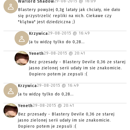
29-08-2015 @
16:09
Warlord Shadow
Blastery powyżej 0,3g latały jak chciały, nie dało
się przystrzelić repliki na nich. Ciekawe czy
"klątwa" jest dziedziczna ;)
29-08-2015 @
16:49
Krzywica
Ja tu widzę tylko do 0,28...
29-08-2015 @
20:41
Yeneth
Bez przesady - Blastery Devile 0,36 ze starej
jasno zielonej serii udały im sie znakomicie.
Dopiero potem je zepsuli :(
29-08-2015 @
16:49
Krzywica
Ja tu widzę tylko do 0,28...
29-08-2015 @
20:41
Yeneth
Bez przesady - Blastery Devile 0,36 ze starej
jasno zielonej serii udały im sie znakomicie.
Dopiero potem je zepsuli :(