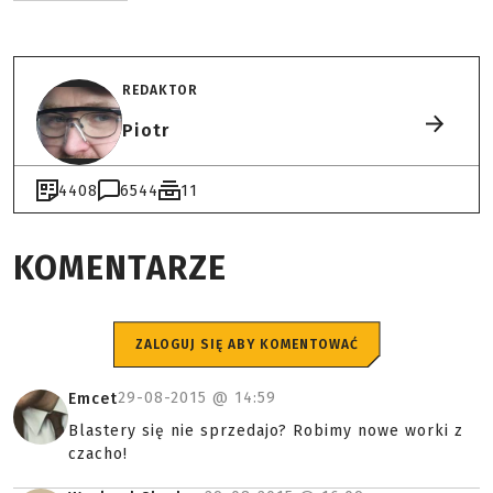
REDAKTOR
Piotr
4408
6544
11
KOMENTARZE
ZALOGUJ SIĘ ABY KOMENTOWAĆ
29-08-2015 @
14:59
Emcet
Blastery się nie sprzedajo? Robimy nowe worki z
czacho!