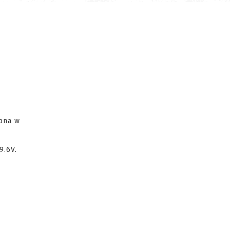
ępna w
9.6V.