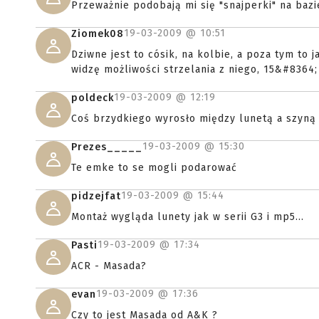
Przeważnie podobają mi się "snajperki" na baz
19-03-2009 @
10:51
Ziomek08
Dziwne jest to cósik, na kolbie, a poza tym to 
widzę możliwości strzelania z niego, 15&#8364;
19-03-2009 @
12:19
poldeck
Coś brzydkiego wyrosło między lunetą a szyn
19-03-2009 @
15:30
Prezes_____
Te emke to se mogli podarować
19-03-2009 @
15:44
pidzejfat
Montaż wygląda lunety jak w serii G3 i mp5...
19-03-2009 @
17:34
Pasti
ACR - Masada?
19-03-2009 @
17:36
evan
Czy to jest Masada od A&K ?