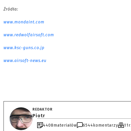
Źródła:
www.mondaint.com
www.redwolfairsoft.com
www.ksc-guns.co.jp
www.airsoft-news.eu
REDAKTOR
Piotr
4408
materiałów
6544
komentarzy
11