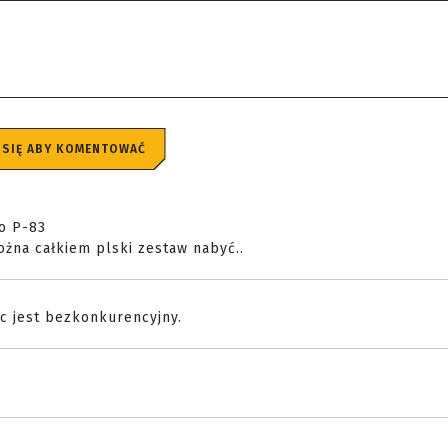
 SIĘ ABY KOMENTOWAĆ
o P-83
na całkiem plski zestaw nabyć..
ęc jest bezkonkurencyjny.