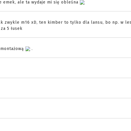
ie emek, ale ta wydaje mi się obleśna
jak zwykle m16 xD, ten kimber to tylko dla lansu, bo np. w les
 za 5 łusek
ą montażową
.