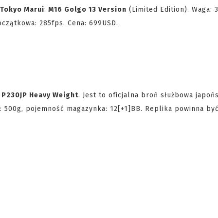
Tokyo Marui
:
M16 Golgo 13 Version
(Limited Edition). Waga: 
czątkowa: 285fps. Cena: 699USD.
t
P230JP Heavy Weight
. Jest to oficjalna broń służbowa japońs
ga: 500g, pojemność magazynka: 12[+1]BB. Replika powinna by