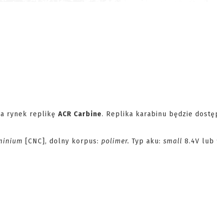
a rynek replikę
ACR Carbine
. Replika karabinu będzie dost
minium
[CNC], dolny korpus:
polimer.
Typ aku:
small
8.4V lub 