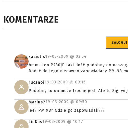
KOMENTARZE
ZALOGUJ
19-03-2009 @
02:54
xasistis
hmm.. ten P230JP taki dość podobny do naszeg
Dodać do tego niedawno zapowiadany PM-98 moż
19-03-2009 @
09:15
rucznoi
Podobny to on może trochę jest. Ale to Sig, wi
19-03-2009 @
09:50
Marius7
iee? PM 98? Gdzie go zapowiadali???
19-03-2009 @
10:17
LiuKas