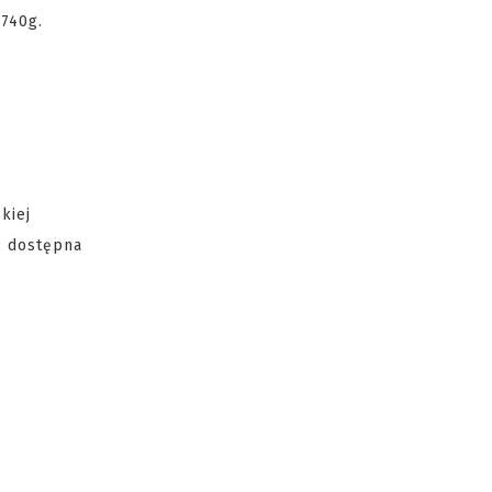
3740g.
kiej
ć dostępna