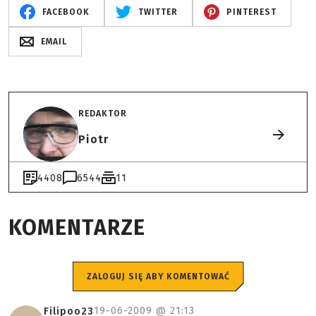
FACEBOOK
TWITTER
PINTEREST
EMAIL
REDAKTOR
Piotr
4408
6544
11
KOMENTARZE
ZALOGUJ SIĘ ABY KOMENTOWAĆ
19-06-2009 @
21:13
Filipoo23