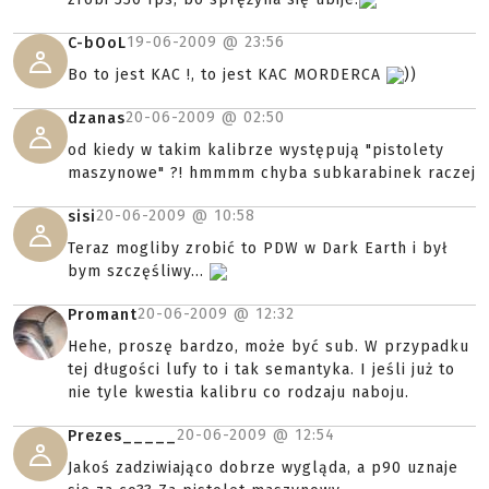
19-06-2009 @
23:56
C-bOoL
Bo to jest KAC !, to jest KAC MORDERCA
))
20-06-2009 @
02:50
dzanas
od kiedy w takim kalibrze występują "pistolety
maszynowe" ?! hmmmm chyba subkarabinek raczej
20-06-2009 @
10:58
sisi
Teraz mogliby zrobić to PDW w Dark Earth i był
bym szczęśliwy...
20-06-2009 @
12:32
Promant
Hehe, proszę bardzo, może być sub. W przypadku
tej długości lufy to i tak semantyka. I jeśli już to
nie tyle kwestia kalibru co rodzaju naboju.
20-06-2009 @
12:54
Prezes_____
Jakoś zadziwiająco dobrze wygląda, a p90 uznaje