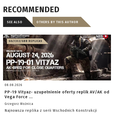
RECOMMENDED
SEE ALSO
OTHERS BY THIS AUTHOR
GG/CO2/GBB REPLICAS
08.08.2026
PP-19 Vityaz- uzupełnienie oferty replik AV/AK od
Vega Force ...
Grzegorz Woźnica
Najnowsza replika z serii Wschodnich Konstrukcji