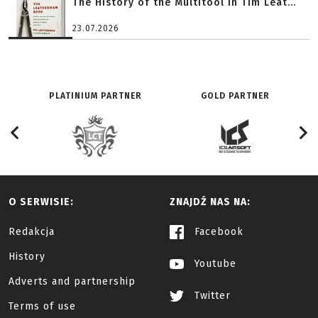
The History of the Multitool in Tim Leat...
23.07.2026
PLATINIUM PARTNER
GOLD PARTNER
O SERWISIE:
ZNAJDŹ NAS NA:
Redakcja
Facebook
History
Youtube
Adverts and partnership
Twitter
Terms of use