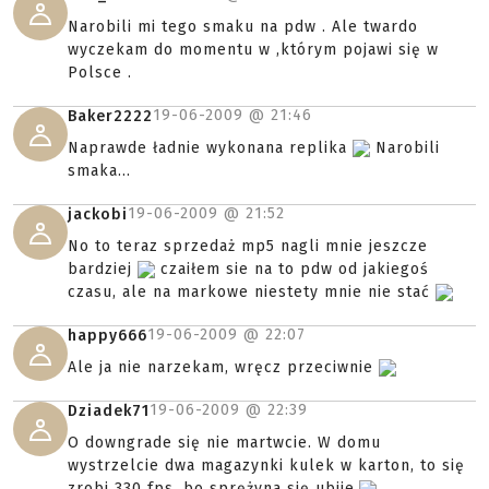
Narobili mi tego smaku na pdw . Ale twardo
wyczekam do momentu w ,którym pojawi się w
Polsce .
19-06-2009 @
21:46
Baker2222
Naprawde ładnie wykonana replika
Narobili
smaka...
19-06-2009 @
21:52
jackobi
No to teraz sprzedaż mp5 nagli mnie jeszcze
bardziej
czaiłem sie na to pdw od jakiegoś
czasu, ale na markowe niestety mnie nie stać
19-06-2009 @
22:07
happy666
Ale ja nie narzekam, wręcz przeciwnie
19-06-2009 @
22:39
Dziadek71
O downgrade się nie martwcie. W domu
wystrzelcie dwa magazynki kulek w karton, to się
zrobi 330 fps, bo sprężyna się ubije.