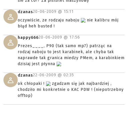
sie za co?? Za pistolet maszynowy
20-06-2009 @
15:11
dzanas
oczywiście, ze rodzaju naboju
nie kalibru mój
błąd heh busted !
20-06-2009 @
17:56
happy666
Prezes____, P90 (tak samo mp7) patrząc na
rodzaj naboju to jest karabinek, ale chyba tak
naprawde tak granica miedzy PMem, a karabinkiem
dzisiaj jest płynna
22-06-2009 @
02:35
dzanas
ok chłopaki !
zgadzam się jak najbardziej ,
chodziło mi konkretnie o KAC PDW ! (niepotrzebny
offtop)