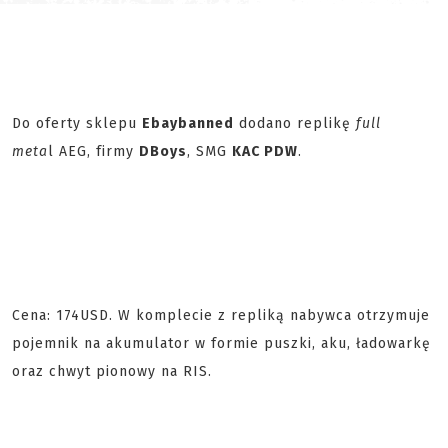
Do oferty sklepu
Ebaybanned
dodano replikę
full
meta
l AEG, firmy
DBoys
, SMG
KAC PDW
.
Cena: 174USD. W komplecie z repliką nabywca otrzymuje
pojemnik na akumulator w formie puszki, aku, ładowarkę
oraz chwyt pionowy na RIS.