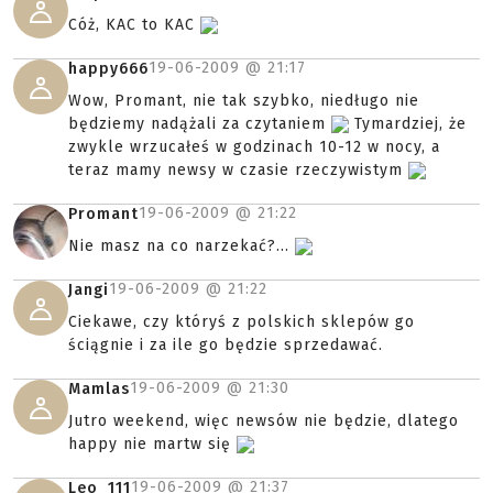
Cóż, KAC to KAC
19-06-2009 @
21:17
happy666
Wow, Promant, nie tak szybko, niedługo nie
będziemy nadążali za czytaniem
Tymardziej, że
zwykle wrzucałeś w godzinach 10-12 w nocy, a
teraz mamy newsy w czasie rzeczywistym
19-06-2009 @
21:22
Promant
Nie masz na co narzekać?...
19-06-2009 @
21:22
Jangi
Ciekawe, czy któryś z polskich sklepów go
ściągnie i za ile go będzie sprzedawać.
19-06-2009 @
21:30
Mamlas
Jutro weekend, więc newsów nie będzie, dlatego
happy nie martw się
19-06-2009 @
21:37
Leo_111