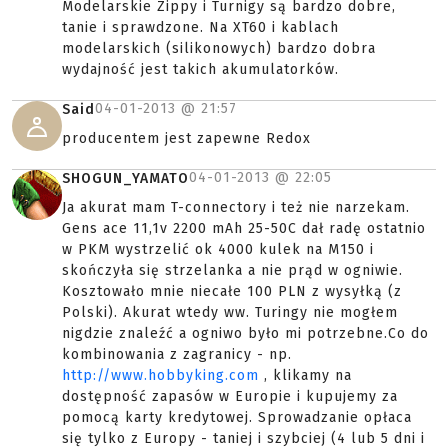
Modelarskie Zippy i Turnigy są bardzo dobre,
tanie i sprawdzone. Na XT60 i kablach
modelarskich (silikonowych) bardzo dobra
wydajność jest takich akumulatorków.
04-01-2013 @
21:57
Said
producentem jest zapewne Redox
04-01-2013 @
22:05
SHOGUN_YAMATO
Ja akurat mam T-connectory i też nie narzekam.
Gens ace 11,1v 2200 mAh 25-50C dał radę ostatnio
w PKM wystrzelić ok 4000 kulek na M150 i
skończyła się strzelanka a nie prąd w ogniwie.
Kosztowało mnie niecałe 100 PLN z wysyłką (z
Polski). Akurat wtedy ww. Turingy nie mogłem
nigdzie znaleźć a ogniwo było mi potrzebne.Co do
kombinowania z zagranicy - np.
http://www.hobbyking.com
, klikamy na
dostępność zapasów w Europie i kupujemy za
pomocą karty kredytowej. Sprowadzanie opłaca
się tylko z Europy - taniej i szybciej (4 lub 5 dni i