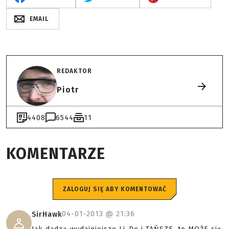
EMAIL
REDAKTOR
Piotr
4408
6544
11
KOMENTARZE
ZALOGUJ SIĘ ABY KOMENTOWAĆ
04-01-2013 @
21:36
SirHawk