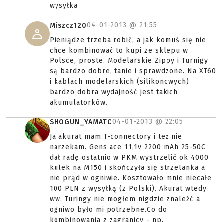
wysyłka
04-01-2013 @
21:55
Miszcz120
Pieniądze trzeba robić, a jak komuś się nie
chce kombinować to kupi ze sklepu w
Polsce, proste. Modelarskie Zippy i Turnigy
są bardzo dobre, tanie i sprawdzone. Na XT60
i kablach modelarskich (silikonowych)
bardzo dobra wydajność jest takich
akumulatorków.
04-01-2013 @
22:05
SHOGUN_YAMATO
Ja akurat mam T-connectory i też nie
narzekam. Gens ace 11,1v 2200 mAh 25-50C
dał radę ostatnio w PKM wystrzelić ok 4000
kulek na M150 i skończyła się strzelanka a
nie prąd w ogniwie. Kosztowało mnie niecałe
100 PLN z wysyłką (z Polski). Akurat wtedy
ww. Turingy nie mogłem nigdzie znaleźć a
ogniwo było mi potrzebne.Co do
kombinowania z zagranicy - np.