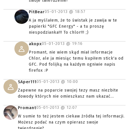
swoje twierdzenie?
05-01-2013 @
18:57
PitBear
A ja myślałem, że to świstak je zawija w te
papierki "GFC Energy" - a tu proszę
niespodzianka!!! To chlor!!! ;)
05-01-2013 @
19:16
akopx
Promant, nie wiem skąd miał informacje
Chlor, ale ja miesiąc temu kupiłem stick'a od
GFC. Pod folijką na każdym ogniwie napis
firefox :P
05-01-2013 @
10:00
SAper111
Zapewne na poparcie swojej tezy masz niezbite
dowody których nie omieszkasz nam ukazać...
05-01-2013 @
12:07
Promant
W sumie to też jestem ciekaw źródła tej informacji.
Możesz podać na czym opierasz swoje
twierdzenie?