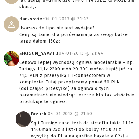
Jak dadzą wydajniejsze Li-Po i TAŃSZE, to MOŻE się
skuszę.
04-01-2013 @
21:42
darksoviet
Uważasz że lipo nie jest wydajne?
Ceny są tanie, dla porównania ja za swoją batke
large dałem 150zł
04-01-2013 @
21:44
SHOGUN_YAMATO
Cenowo lepiej wychodzą ogniwa modelarskie - np.
Turingy 11,1v 2200 mAh 20-30C można kupić już za
71,5 PLN z przesyłką i T-connectorem w
komplecie. Tutaj przepłacamy ponad 50 PLN
(doliczając przesyłkę) za ogniwa o tych
parametrach nie wiedząc jeszcze kto tak właściwie
produkuje te ogniwa.
04-01-2013 @
21:50
Brzuski
Są i Turnigy nano-tech do airsoftu takie 11,1v
1400mah 25c 3 listki do kolby sf 50 zł z
wysyłką do PL a na gunfire bagatela 82zł +