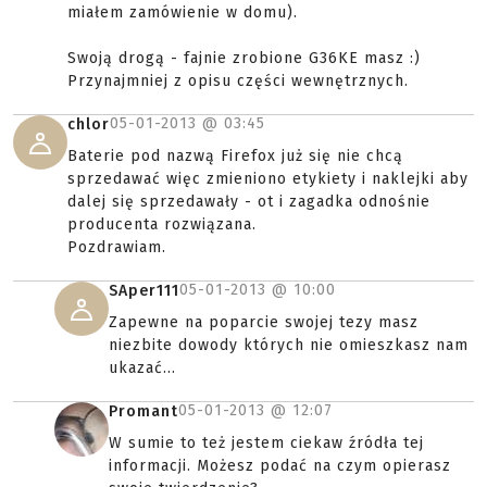
miałem zamówienie w domu).
Swoją drogą - fajnie zrobione G36KE masz :)
Przynajmniej z opisu części wewnętrznych.
05-01-2013 @
03:45
chlor
Baterie pod nazwą Firefox już się nie chcą
sprzedawać więc zmieniono etykiety i naklejki aby
dalej się sprzedawały - ot i zagadka odnośnie
producenta rozwiązana.
Pozdrawiam.
05-01-2013 @
10:00
SAper111
Zapewne na poparcie swojej tezy masz
niezbite dowody których nie omieszkasz nam
ukazać...
05-01-2013 @
12:07
Promant
W sumie to też jestem ciekaw źródła tej
informacji. Możesz podać na czym opierasz