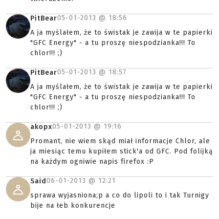
05-01-2013 @
18:56
PitBear
A ja myślałem, że to świstak je zawija w te papierki
"GFC Energy" - a tu proszę niespodzianka!!! To
chlor!!! ;)
05-01-2013 @
18:57
PitBear
A ja myślałem, że to świstak je zawija w te papierki
"GFC Energy" - a tu proszę niespodzianka!!! To
chlor!!! ;)
05-01-2013 @
19:16
akopx
Promant, nie wiem skąd miał informacje Chlor, ale
ja miesiąc temu kupiłem stick'a od GFC. Pod folijką
na każdym ogniwie napis firefox :P
06-01-2013 @
12:21
Said
sprawa wyjasniona;p a co do lipoli to i tak Turnigy
bije na łeb konkurencje