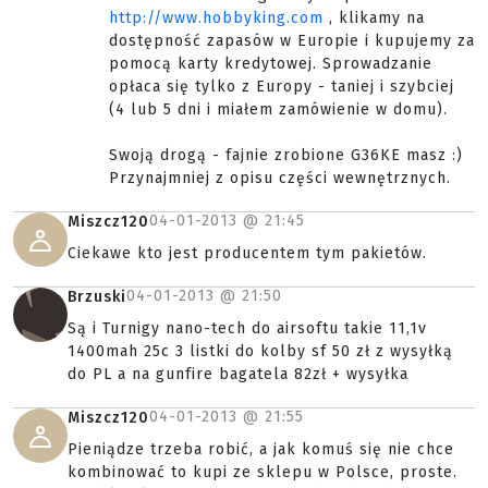
http://www.hobbyking.com
, klikamy na
dostępność zapasów w Europie i kupujemy za
pomocą karty kredytowej. Sprowadzanie
opłaca się tylko z Europy - taniej i szybciej
(4 lub 5 dni i miałem zamówienie w domu).
Swoją drogą - fajnie zrobione G36KE masz :)
Przynajmniej z opisu części wewnętrznych.
04-01-2013 @
21:45
Miszcz120
Ciekawe kto jest producentem tym pakietów.
04-01-2013 @
21:50
Brzuski
Są i Turnigy nano-tech do airsoftu takie 11,1v
1400mah 25c 3 listki do kolby sf 50 zł z wysyłką
do PL a na gunfire bagatela 82zł + wysyłka
04-01-2013 @
21:55
Miszcz120
Pieniądze trzeba robić, a jak komuś się nie chce
kombinować to kupi ze sklepu w Polsce, proste.