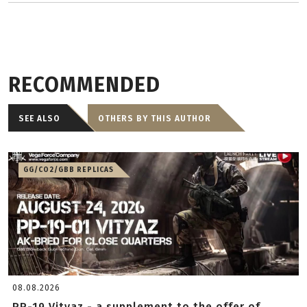
RECOMMENDED
SEE ALSO
OTHERS BY THIS AUTHOR
GG/CO2/GBB REPLICAS
08.08.2026
PP-19 Vityaz - a supplement to the offer of