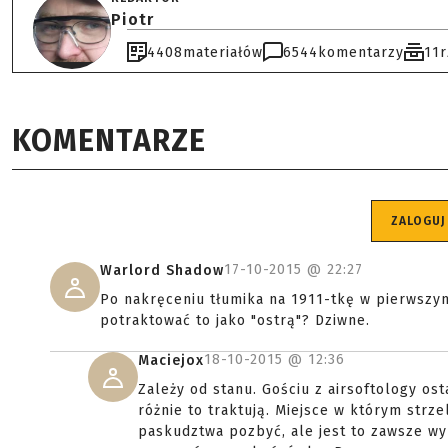
Piotr
4408
materiałów
6544
komentarzy
11
KOMENTARZE
ZALOGUJ
17-10-2015 @
22:27
Warlord Shadow
Po nakręceniu tłumika na 1911-tkę w pierwszy
potraktować to jako "ostrą"? Dziwne.
18-10-2015 @
12:36
Maciejox
Zależy od stanu. Gościu z airsoftology os
różnie to traktują. Miejsce w którym str
paskudztwa pozbyć, ale jest to zawsze w