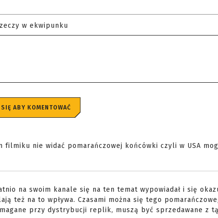
rzeczy w ekwipunku
 SIĘ ABY KOMENTOWAĆ
m filmiku nie widać pomarańczowej końcówki czyli w USA mo
tatnio na swoim kanale się na ten temat wypowiadał i się okaz
zelają też na to wpływa. Czasami można się tego pomarańczow
ymagane przy dystrybucji replik, muszą być sprzedawane z t