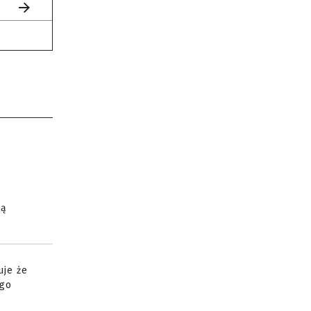
gą
uje że
ego
ą