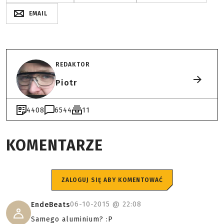
EMAIL
REDAKTOR
Piotr
4408
6544
11
KOMENTARZE
ZALOGUJ SIĘ ABY KOMENTOWAĆ
06-10-2015 @
22:08
EndeBeats
Samego aluminium? :P