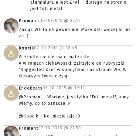
aluminium, a jest ZnAl. I dlatego na stronie
jest full metal.
06-10-2015 @
22:17
Promant
Znając WE to na pewno nie. Może dali więcej al niż
zn ;)
07-10-2015 @
18:48
Kopcik
W źródle nic nie ma o materiale...
A w ramach ciekawostki, zajrzyjcie do rubryczki
"Suggested Use" w specyfikacji na stronie We. W
ciekawym świecie żyją...
07-10-2015 @
19:11
EndeBeats
@Promant - Właśnie, jest tylko "Full metal", a my
wiemy, co to oznacza :P
@Kopcik - No, niezłe jaja :D
07-10-2015 @
21:50
Promant