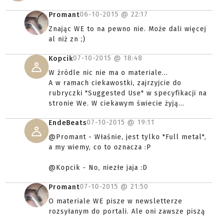
06-10-2015 @
22:17
Promant
Znając WE to na pewno nie. Może dali więcej
al niż zn ;)
07-10-2015 @
18:48
Kopcik
W źródle nic nie ma o materiale...
A w ramach ciekawostki, zajrzyjcie do
rubryczki "Suggested Use" w specyfikacji na
stronie We. W ciekawym świecie żyją...
07-10-2015 @
19:11
EndeBeats
@Promant - Właśnie, jest tylko "Full metal",
a my wiemy, co to oznacza :P
@Kopcik - No, niezłe jaja :D
07-10-2015 @
21:50
Promant
O materiale WE pisze w newsletterze
rozsyłanym do portali. Ale oni zawsze piszą