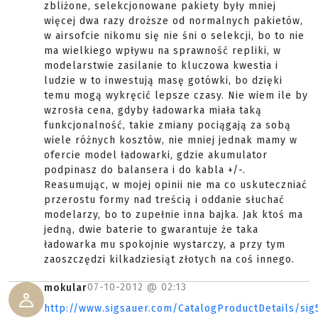
zbliżone, selekcjonowane pakiety były mniej
więcej dwa razy droższe od normalnych pakietów,
w airsofcie nikomu się nie śni o selekcji, bo to nie
ma wielkiego wpływu na sprawność repliki, w
modelarstwie zasilanie to kluczowa kwestia i
ludzie w to inwestują masę gotówki, bo dzięki
temu mogą wykręcić lepsze czasy. Nie wiem ile by
wzrosła cena, gdyby ładowarka miała taką
funkcjonalność, takie zmiany pociągają za sobą
wiele różnych kosztów, nie mniej jednak mamy w
ofercie model ładowarki, gdzie akumulator
podpinasz do balansera i do kabla +/-.
Reasumując, w mojej opinii nie ma co uskuteczniać
przerostu formy nad treścią i oddanie słuchać
modelarzy, bo to zupełnie inna bajka. Jak ktoś ma
jedną, dwie baterie to gwarantuje że taka
ładowarka mu spokojnie wystarczy, a przy tym
zaoszczędzi kilkadziesiąt złotych na coś innego.
07-10-2012 @
02:13
mokular
http://www.sigsauer.com/CatalogProductDetails/sig