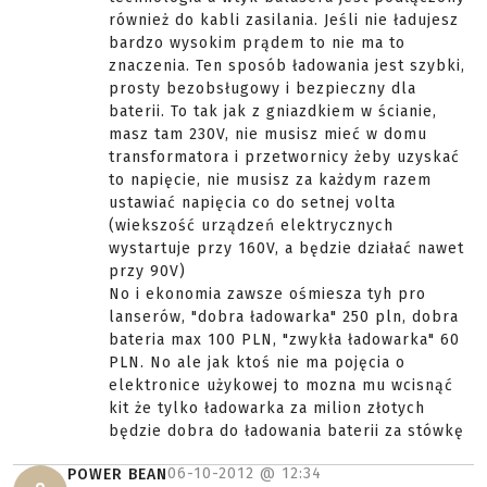
również do kabli zasilania. Jeśli nie ładujesz
bardzo wysokim prądem to nie ma to
znaczenia. Ten sposób ładowania jest szybki,
prosty bezobsługowy i bezpieczny dla
baterii. To tak jak z gniazdkiem w ścianie,
masz tam 230V, nie musisz mieć w domu
transformatora i przetwornicy żeby uzyskać
to napięcie, nie musisz za każdym razem
ustawiać napięcia co do setnej volta
(wiekszość urządzeń elektrycznych
wystartuje przy 160V, a będzie działać nawet
przy 90V)
No i ekonomia zawsze ośmiesza tyh pro
lanserów, "dobra ładowarka" 250 pln, dobra
bateria max 100 PLN, "zwykła ładowarka" 60
PLN. No ale jak ktoś nie ma pojęcia o
elektronice użykowej to mozna mu wcisnąć
kit że tylko ładowarka za milion złotych
będzie dobra do ładowania baterii za stówkę
06-10-2012 @
12:34
POWER BEAN