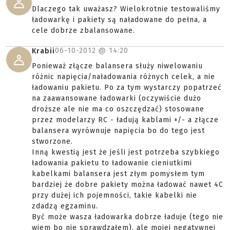
Dlaczego tak uważasz? Wielokrotnie testowaliśmy
ładowarkę i pakiety są naładowane do pełna, a
cele dobrze zbalansowane.
06-10-2012 @
14:20
Krabii
Ponieważ złącze balansera służy niwelowaniu
różnic napięcia/naładowania różnych celek, a nie
ładowaniu pakietu. Po za tym wystarczy popatrzeć
na zaawansowane ładowarki (oczywiście dużo
droższe ale nie ma co oszczędzać) stosowane
przez modelarzy RC - ładują kablami +/- a złącze
balansera wyrównuje napięcia bo do tego jest
stworzone.
Inną kwestią jest że jeśli jest potrzeba szybkiego
ładowania pakietu to ładowanie cieniutkimi
kabelkami balansera jest złym pomysłem tym
bardziej że dobre pakiety można ładować nawet 4C
przy dużej ich pojemności, takie kabelki nie
zdadzą egzaminu.
Być może wasza ładowarka dobrze ładuje (tego nie
wiem bo nie sprawdzałem), ale mojej negatywnej