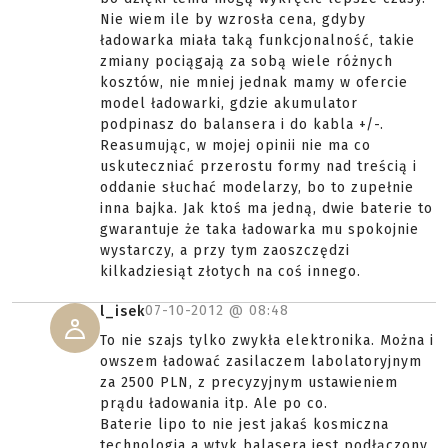
Nie wiem ile by wzrosła cena, gdyby
ładowarka miała taką funkcjonalność, takie
zmiany pociągają za sobą wiele różnych
kosztów, nie mniej jednak mamy w ofercie
model ładowarki, gdzie akumulator
podpinasz do balansera i do kabla +/-.
Reasumując, w mojej opinii nie ma co
uskuteczniać przerostu formy nad treścią i
oddanie słuchać modelarzy, bo to zupełnie
inna bajka. Jak ktoś ma jedną, dwie baterie to
gwarantuje że taka ładowarka mu spokojnie
wystarczy, a przy tym zaoszczędzi
kilkadziesiąt złotych na coś innego.
07-10-2012 @
08:48
l_isek
To nie szajs tylko zwykła elektronika. Można i
owszem ładować zasilaczem labolatoryjnym
za 2500 PLN, z precyzyjnym ustawieniem
prądu ładowania itp. Ale po co.
Baterie lipo to nie jest jakaś kosmiczna
technologia a wtyk balasera jest podłączony