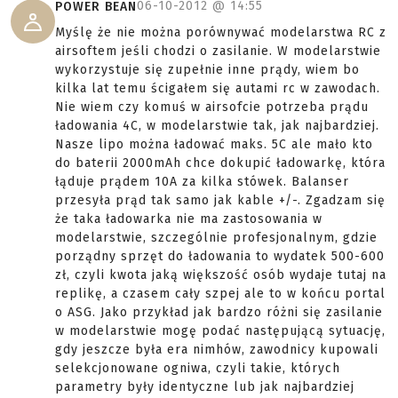
06-10-2012 @
14:55
POWER BEAN
Myślę że nie można porównywać modelarstwa RC z
airsoftem jeśli chodzi o zasilanie. W modelarstwie
wykorzystuje się zupełnie inne prądy, wiem bo
kilka lat temu ścigałem się autami rc w zawodach.
Nie wiem czy komuś w airsofcie potrzeba prądu
ładowania 4C, w modelarstwie tak, jak najbardziej.
Nasze lipo można ładować maks. 5C ale mało kto
do baterii 2000mAh chce dokupić ładowarkę, która
łąduje prądem 10A za kilka stówek. Balanser
przesyła prąd tak samo jak kable +/-. Zgadzam się
że taka ładowarka nie ma zastosowania w
modelarstwie, szczególnie profesjonalnym, gdzie
porządny sprzęt do ładowania to wydatek 500-600
zł, czyli kwota jaką większość osób wydaje tutaj na
replikę, a czasem cały szpej ale to w końcu portal
o ASG. Jako przykład jak bardzo różni się zasilanie
w modelarstwie mogę podać następującą sytuację,
gdy jeszcze była era nimhów, zawodnicy kupowali
selekcjonowane ogniwa, czyli takie, których
parametry były identyczne lub jak najbardziej