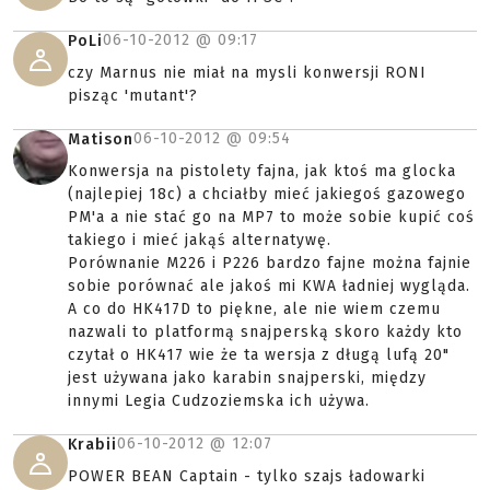
06-10-2012 @
09:17
PoLi
czy Marnus nie miał na mysli konwersji RONI
pisząc 'mutant'?
06-10-2012 @
09:54
Matison
Konwersja na pistolety fajna, jak ktoś ma glocka
(najlepiej 18c) a chciałby mieć jakiegoś gazowego
PM'a a nie stać go na MP7 to może sobie kupić coś
takiego i mieć jakąś alternatywę.
Porównanie M226 i P226 bardzo fajne można fajnie
sobie porównać ale jakoś mi KWA ładniej wygląda.
A co do HK417D to piękne, ale nie wiem czemu
nazwali to platformą snajperską skoro każdy kto
czytał o HK417 wie że ta wersja z długą lufą 20"
jest używana jako karabin snajperski, między
innymi Legia Cudzoziemska ich używa.
06-10-2012 @
12:07
Krabii
POWER BEAN Captain - tylko szajs ładowarki