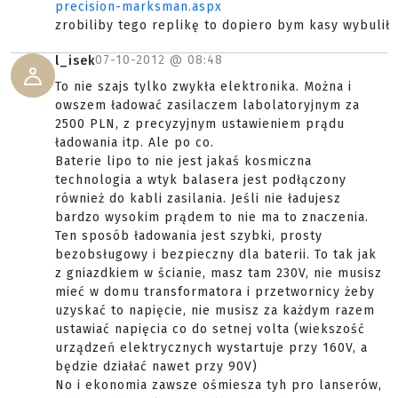
precision-marksman.aspx
zrobiliby tego replikę to dopiero bym kasy wybulił
07-10-2012 @
08:48
l_isek
To nie szajs tylko zwykła elektronika. Można i
owszem ładować zasilaczem labolatoryjnym za
2500 PLN, z precyzyjnym ustawieniem prądu
ładowania itp. Ale po co.
Baterie lipo to nie jest jakaś kosmiczna
technologia a wtyk balasera jest podłączony
również do kabli zasilania. Jeśli nie ładujesz
bardzo wysokim prądem to nie ma to znaczenia.
Ten sposób ładowania jest szybki, prosty
bezobsługowy i bezpieczny dla baterii. To tak jak
z gniazdkiem w ścianie, masz tam 230V, nie musisz
mieć w domu transformatora i przetwornicy żeby
uzyskać to napięcie, nie musisz za każdym razem
ustawiać napięcia co do setnej volta (wiekszość
urządzeń elektrycznych wystartuje przy 160V, a
będzie działać nawet przy 90V)
No i ekonomia zawsze ośmiesza tyh pro lanserów,