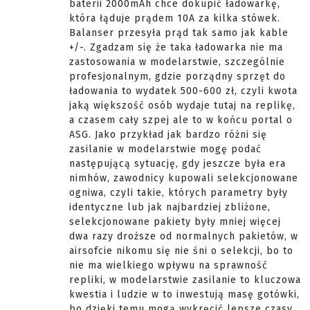
baterii 2000mAh chce dokupić ładowarkę,
która łąduje prądem 10A za kilka stówek.
Balanser przesyła prąd tak samo jak kable
+/-. Zgadzam się że taka ładowarka nie ma
zastosowania w modelarstwie, szczególnie
profesjonalnym, gdzie porządny sprzęt do
ładowania to wydatek 500-600 zł, czyli kwota
jaką większość osób wydaje tutaj na replikę,
a czasem cały szpej ale to w końcu portal o
ASG. Jako przykład jak bardzo różni się
zasilanie w modelarstwie mogę podać
następującą sytuację, gdy jeszcze była era
nimhów, zawodnicy kupowali selekcjonowane
ogniwa, czyli takie, których parametry były
identyczne lub jak najbardziej zbliżone,
selekcjonowane pakiety były mniej więcej
dwa razy droższe od normalnych pakietów, w
airsofcie nikomu się nie śni o selekcji, bo to
nie ma wielkiego wpływu na sprawność
repliki, w modelarstwie zasilanie to kluczowa
kwestia i ludzie w to inwestują masę gotówki,
bo dzięki temu mogą wykręcić lepsze czasy.