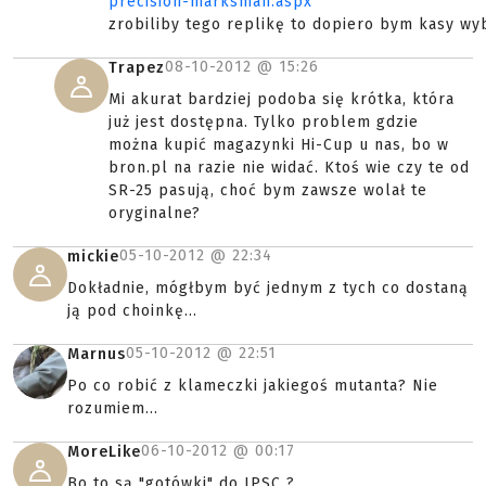
precision-marksman.aspx
zrobiliby tego replikę to dopiero bym kasy wyb
08-10-2012 @
15:26
Trapez
Mi akurat bardziej podoba się krótka, która
już jest dostępna. Tylko problem gdzie
można kupić magazynki Hi-Cup u nas, bo w
bron.pl na razie nie widać. Ktoś wie czy te od
SR-25 pasują, choć bym zawsze wolał te
oryginalne?
05-10-2012 @
22:34
mickie
Dokładnie, mógłbym być jednym z tych co dostaną
ją pod choinkę...
05-10-2012 @
22:51
Marnus
Po co robić z klameczki jakiegoś mutanta? Nie
rozumiem...
06-10-2012 @
00:17
MoreLike
Bo to są "gotówki" do IPSC ?