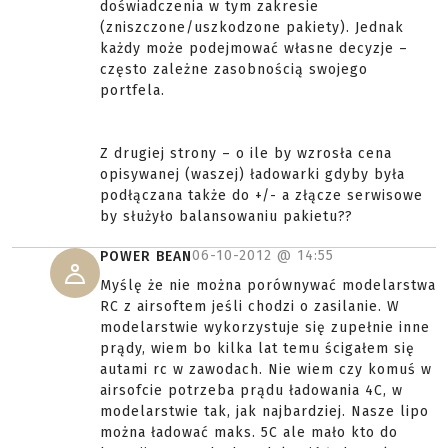
doświadczenia w tym zakresie
(zniszczone/uszkodzone pakiety). Jednak
każdy może podejmować własne decyzje –
często zależne zasobnością swojego
portfela.
Z drugiej strony – o ile by wzrosła cena
opisywanej (waszej) ładowarki gdyby była
podłączana także do +/- a złącze serwisowe
by służyło balansowaniu pakietu??
06-10-2012 @
14:55
POWER BEAN
Myślę że nie można porównywać modelarstwa
RC z airsoftem jeśli chodzi o zasilanie. W
modelarstwie wykorzystuje się zupełnie inne
prądy, wiem bo kilka lat temu ścigałem się
autami rc w zawodach. Nie wiem czy komuś w
airsofcie potrzeba prądu ładowania 4C, w
modelarstwie tak, jak najbardziej. Nasze lipo
można ładować maks. 5C ale mało kto do