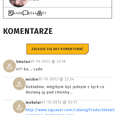
4408
6544
11
KOMENTARZE
ZALOGUJ SIĘ ABY KOMENTOWAĆ
05-10-2012 @
22:16
Smutas
417-ka.... cudo.
05-10-2012 @
22:34
mickie
Dokładnie, mógłbym być jednym z tych co
dostaną ją pod choinkę...
07-10-2012 @
02:13
mokular
http://www.sigsauer.com/CatalogProductDetail