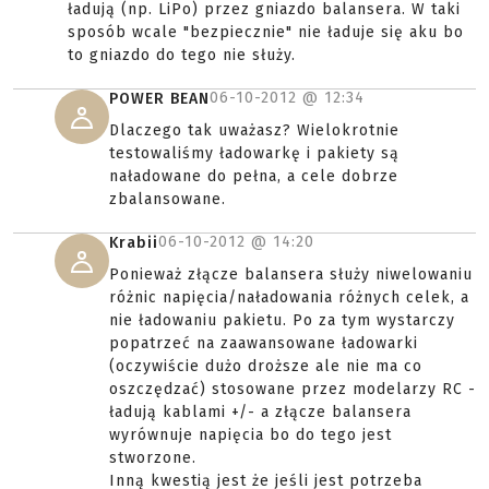
ładują (np. LiPo) przez gniazdo balansera. W taki
sposób wcale "bezpiecznie" nie ładuje się aku bo
to gniazdo do tego nie służy.
06-10-2012 @
12:34
POWER BEAN
Dlaczego tak uważasz? Wielokrotnie
testowaliśmy ładowarkę i pakiety są
naładowane do pełna, a cele dobrze
zbalansowane.
06-10-2012 @
14:20
Krabii
Ponieważ złącze balansera służy niwelowaniu
różnic napięcia/naładowania różnych celek, a
nie ładowaniu pakietu. Po za tym wystarczy
popatrzeć na zaawansowane ładowarki
(oczywiście dużo droższe ale nie ma co
oszczędzać) stosowane przez modelarzy RC -
ładują kablami +/- a złącze balansera
wyrównuje napięcia bo do tego jest
stworzone.
Inną kwestią jest że jeśli jest potrzeba