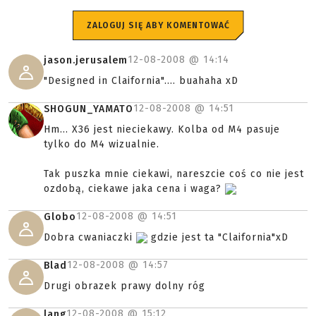
ZALOGUJ SIĘ ABY KOMENTOWAĆ
12-08-2008 @
14:14
jason.jerusalem
"Designed in Claifornia".... buahaha xD
12-08-2008 @
14:51
SHOGUN_YAMATO
Hm... X36 jest nieciekawy. Kolba od M4 pasuje
tylko do M4 wizualnie.
Tak puszka mnie ciekawi, nareszcie coś co nie jest
ozdobą, ciekawe jaka cena i waga?
12-08-2008 @
14:51
Globo
Dobra cwaniaczki
gdzie jest ta "Claifornia"xD
12-08-2008 @
14:57
Blad
Drugi obrazek prawy dolny róg
12-08-2008 @
15:12
lang