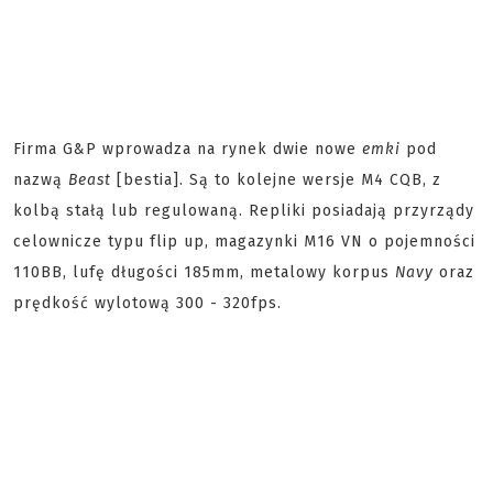
Firma G&P wprowadza na rynek dwie nowe
emki
pod
nazwą
Beast
[bestia]. Są to kolejne wersje M4 CQB, z
kolbą stałą lub regulowaną. Repliki posiadają przyrządy
celownicze typu flip up, magazynki M16 VN o pojemności
110BB, lufę długości 185mm, metalowy korpus
Navy
oraz
prędkość wylotową 300 - 320fps.