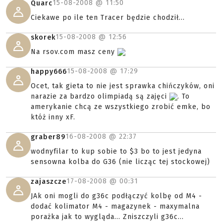
15-08-2008 @
11:50
Quarc
Ciekawe po ile ten Tracer będzie chodził...
15-08-2008 @
12:56
skorek
Na rsov.com masz ceny
15-08-2008 @
17:29
happy666
Ocet, tak gieta to nie jest sprawka chińczyków, oni
narazie za bardzo olimpiadą są zajęci
. To
amerykanie chcą ze wszystkiego zrobić emke, bo
któż inny xF.
16-08-2008 @
22:37
graber89
wodnyfilar to kup sobie to $3 bo to jest jedyna
sensowna kolba do G36 (nie licząc tej stockowej)
17-08-2008 @
00:31
zajaszcze
JAk oni mogli do g36c podłączyć kolbę od M4 -
dodać kolimator M4 - magazynek - maxymalna
porażka jak to wygląda... Zniszczyli g36c...