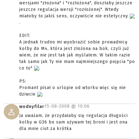
wersjami "złożona" i "rozłożona", doszłaby jeszcze
jeszcze regulacja wersji "rozłożonej". Wtedy
miałoby to jakiś sens, oczywiście nie estetyczny
.
EDIT:
A jednak trudno mi wyobrazić sobie prowadnicę
kolby do M4, która jest złożona na bok, czyli już
wiem, że nie jest tak jak myślałem. W takim razie
tak samo jak Ty nie mam najmniejszego pojęcia "po
co to"
.
PS:
Promant pisał o urlopie od wtorku więc się nie
dziwcie
.
15-08-2008 @
10:06
wodnyfilar
Ja uważam, że przydałaby się regulacja długości
kolby w G36 bo sam używam tej broni i jest ona
dla mnie ciut za krótka