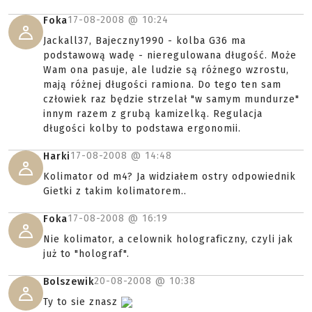
17-08-2008 @
10:24
Foka
Jackall37, Bajeczny1990 - kolba G36 ma
podstawową wadę - nieregulowana długość. Może
Wam ona pasuje, ale ludzie są różnego wzrostu,
mają różnej długości ramiona. Do tego ten sam
człowiek raz będzie strzelał "w samym mundurze"
innym razem z grubą kamizelką. Regulacja
długości kolby to podstawa ergonomii.
17-08-2008 @
14:48
Harki
Kolimator od m4? Ja widziałem ostry odpowiednik
Gietki z takim kolimatorem..
17-08-2008 @
16:19
Foka
Nie kolimator, a celownik holograficzny, czyli jak
już to "holograf".
20-08-2008 @
10:38
Bolszewik
Ty to sie znasz