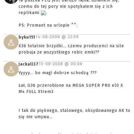
Ta puszka PEQ jest bardzo fajna, dziwiłem się,
czemu do tej pory nie spotykałem się z ich
replikami
.
PS: Promant na urlopie ^^.
14-08-2008 @
22:59
byku151
X36 totalnie brzydki... czemu producenci na sile
probuja ze wszystkiego robic emki??
15-08-2008 @
00:06
Jackall37
Yyyyy... bo magi dobrze schodzą ???
Łał, G36 przerobione na MEGA SUPER PR0 el0 X
M4 FULL Xtrem3
I tak do pięknego, stalowego, oksydowanego AK to
się nie umywa...