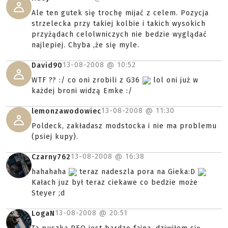
Ale ten gutek się trochę mijać z celem. Pozycja
strzelecka przy takiej kolbie i takich wysokich
przyżądach celolwniczych nie bedzie wyglądać
najlepiej. Chyba ,że się myle.
13-08-2008 @
10:52
David90
WTF ?? :/ co oni zrobili z G36
lol oni już w
każdej broni widzą Emke :/
13-08-2008 @
11:30
lemonzawodowiec
Poldeck, zakładasz modstocka i nie ma problemu
(psiej kupy).
13-08-2008 @
16:38
Czarny762
hahahaha
teraz nadeszla pora na Gieka:D
Kałach juz był teraz ciekawe co bedzie może
Steyer ;d
13-08-2008 @
20:51
LogaN