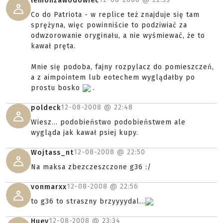
lemonzawodowiec
Co do Patriota - w replice też znajduje się tam
sprężyna, więc powinniście to podziwiać za
odwzorowanie oryginału, a nie wyśmiewać, że to
kawał pręta.
Mnie się podoba, fajny rozpylacz do pomieszczeń,
a z aimpointem lub eotechem wyglądałby po
prostu bosko
.
12-08-2008 @
22:48
poldeck
Wiesz... podobieństwo podobieństwem ale
wygląda jak kawał psiej kupy.
12-08-2008 @
22:50
Wojtass_nt
Na maksa zbezczeszczone g36 :/
12-08-2008 @
22:56
vonmarxx
to g36 to straszny brzyyyydal...
12-08-2008 @
23:34
Huey