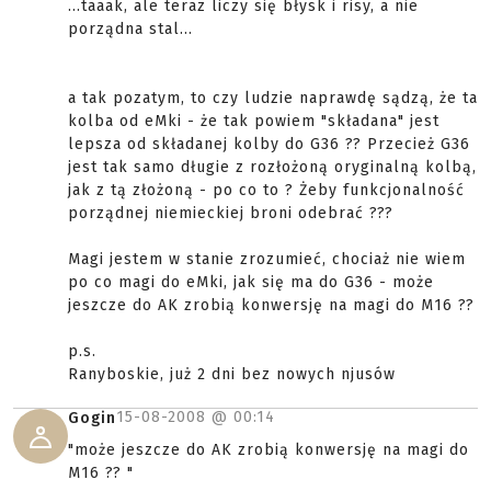
...taaak, ale teraz liczy się błysk i risy, a nie
porządna stal...
a tak pozatym, to czy ludzie naprawdę sądzą, że ta
kolba od eMki - że tak powiem "składana" jest
lepsza od składanej kolby do G36 ?? Przecież G36
jest tak samo długie z rozłożoną oryginalną kolbą,
jak z tą złożoną - po co to ? Żeby funkcjonalność
porządnej niemieckiej broni odebrać ???
Magi jestem w stanie zrozumieć, chociaż nie wiem
po co magi do eMki, jak się ma do G36 - może
jeszcze do AK zrobią konwersję na magi do M16 ??
p.s.
Ranyboskie, już 2 dni bez nowych njusów
15-08-2008 @
00:14
Gogin
"może jeszcze do AK zrobią konwersję na magi do
M16 ?? "