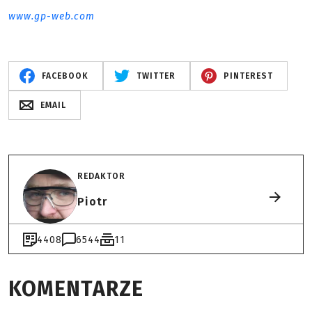
www.gp-web.com
FACEBOOK
TWITTER
PINTEREST
EMAIL
REDAKTOR
Piotr
4408
6544
11
KOMENTARZE