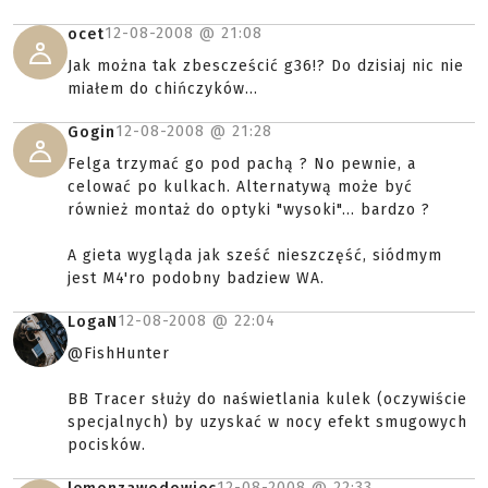
12-08-2008 @
21:08
ocet
Jak można tak zbescześcić g36!? Do dzisiaj nic nie
miałem do chińczyków...
12-08-2008 @
21:28
Gogin
Felga trzymać go pod pachą ? No pewnie, a
celować po kulkach. Alternatywą może być
również montaż do optyki "wysoki"... bardzo ?
A gieta wygląda jak sześć nieszczęść, siódmym
jest M4'ro podobny badziew WA.
12-08-2008 @
22:04
LogaN
@FishHunter
BB Tracer służy do naświetlania kulek (oczywiście
specjalnych) by uzyskać w nocy efekt smugowych
pocisków.
12-08-2008 @
22:33