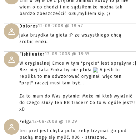
Ehh w tej M'ce z prętem zamiast kolby to ja nie
wiem o co chodzi i nie sądziłem,że można tak
bardzo zbeszcześcić G36,myliłem się. ;/
12-08-2008 @
18:47
Dolores
jaka brzydka ta gieta ;P ze wszystkiego chcą
zrobić emki..
12-08-2008 @
18:55
FishHunter
W oryginalnej Emce w tym "pręcie" jest sprężyna :]
Bez niej taka Emka by nie pluła
A jeśli to
replika to ma odwzorować oryginał, więc ten
"pręt" raczej musi tam być...
Za to mam do Was pytanie: Może mi ktoś wyjaśnić
do czego służy ten BB tracer? Co to w ogóle jest?!
xD
12-08-2008 @
19:29
Felga
ten pret jest chyba poto, zeby trzymać go pod
pachą mogę się mylić, X36 - straszne..