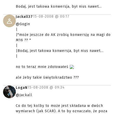
Bodaj, jest takowa konwersja, był nius nawet...
15-08-2008 @
00:17
Jackall37
@Gogin
|
|"może jeszcze do AK zrobią konwersję na magi do
M16 ?? "
|
|Bodaj, jest takowa konwersja, był nius nawet...
|
no to teraz mnie zdołowałeś
ale żeby takie świętokradztwo ???
15-08-2008 @
09:34
LogaN
@Jackall
Co do tej kolby to może jest składana w dwóch
wymiarach (jak SCAR). A to by oznaczało, że poza