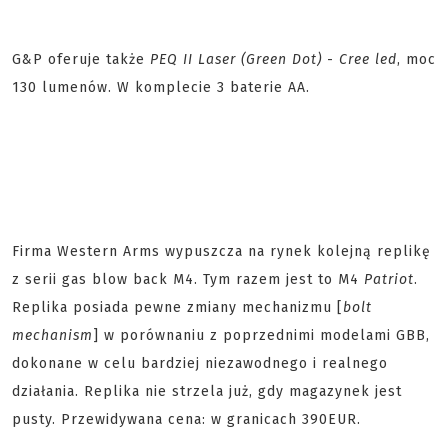
G&P oferuje także
PEQ II Laser (Green Dot)
-
Cree led
, moc
130 lumenów. W komplecie 3 baterie AA.
Firma Western Arms wypuszcza na rynek kolejną replikę
z serii gas blow back M4. Tym razem jest to M4
Patriot
.
Replika posiada pewne zmiany mechanizmu [
bolt
mechanism
] w porównaniu z poprzednimi modelami GBB,
dokonane w celu bardziej niezawodnego i realnego
działania. Replika nie strzela już, gdy magazynek jest
pusty. Przewidywana cena: w granicach 390EUR.