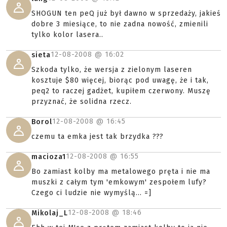
SHOGUN ten peQ już był dawno w sprzedaży, jakieś
dobre 3 miesiące, to nie zadna nowość, zmienili
tylko kolor lasera..
12-08-2008 @
16:02
sieta
Szkoda tylko, że wersja z zielonym laseren
kosztuje $80 więcej, biorąc pod uwagę, że i tak,
peq2 to raczej gadżet, kupiłem czerwony. Muszę
przyznać, że solidna rzecz.
12-08-2008 @
16:45
Borol
czemu ta emka jest tak brzydka ???
12-08-2008 @
16:55
macioza1
Bo zamiast kolby ma metalowego pręta i nie ma
muszki z całym tym 'emkowym' zespołem lufy?
Czego ci ludzie nie wymyślą... =]
12-08-2008 @
18:46
Mikolaj_L