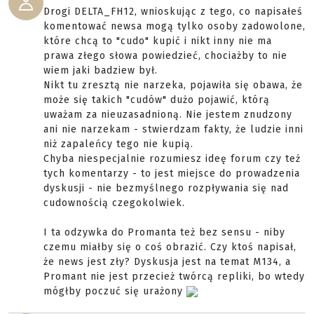
Drogi DELTA_FH12, wnioskując z tego, co napisałeś
komentować newsa mogą tylko osoby zadowolone,
które chcą to "cudo" kupić i nikt inny nie ma
prawa złego słowa powiedzieć, chociażby to nie
wiem jaki badziew był.
Nikt tu zresztą nie narzeka, pojawiła się obawa, że
może się takich "cudów" dużo pojawić, którą
uważam za nieuzasadnioną. Nie jestem znudzony
ani nie narzekam - stwierdzam fakty, że ludzie inni
niż zapaleńcy tego nie kupią.
Chyba niespecjalnie rozumiesz ideę forum czy też
tych komentarzy - to jest miejsce do prowadzenia
dyskusji - nie bezmyślnego rozpływania się nad
cudownością czegokolwiek.
I ta odzywka do Promanta też bez sensu - niby
czemu miałby się o coś obrazić. Czy ktoś napisał,
że news jest zły? Dyskusja jest na temat M134, a
Promant nie jest przecież twórcą repliki, bo wtedy
mógłby poczuć się urażony