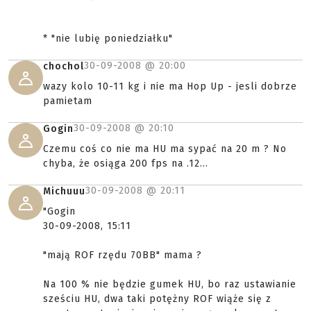
* "nie lubię poniedziałku"
30-09-2008 @
20:00
chochol
wazy kolo 10-11 kg i nie ma Hop Up - jesli dobrze
pamietam
30-09-2008 @
20:10
Gogin
Czemu coś co nie ma HU ma sypać na 20 m ? No
chyba, że osiąga 200 fps na .12...
30-09-2008 @
20:11
Michuuu
"Gogin
30-09-2008, 15:11
"mają ROF rzędu 70BB" mama ?
Na 100 % nie będzie gumek HU, bo raz ustawianie
sześciu HU, dwa taki potężny ROF wiąże się z