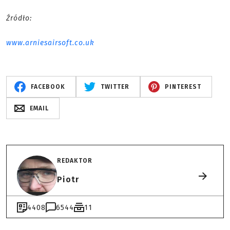
Źródło:
www.arniesairsoft.co.uk
FACEBOOK
TWITTER
PINTEREST
EMAIL
REDAKTOR
Piotr
4408
6544
11