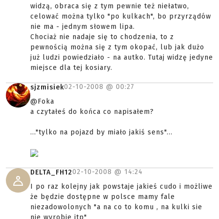
widzą, obraca się z tym pewnie też niełatwo,
celować można tylko "po kulkach", bo przyrządów
nie ma - jednym słowem lipa.
Chociaż nie nadaje się to chodzenia, to z
pewnością można się z tym okopać, lub jak dużo
już ludzi powiedziało - na autko. Tutaj widzę jedyne
miejsce dla tej kosiary.
02-10-2008 @
00:27
sjzmisiek
@Foka
a czytałeś do końca co napisałem?
..."tylko na pojazd by miało jakiś sens"...
02-10-2008 @
14:24
DELTA_FH12
I po raz kolejny jak powstaje jakieś cudo i możliwe
że będzie dostępne w polsce mamy fale
niezadowolonych "a na co to komu , na kulki sie
nie wyrobie itp"