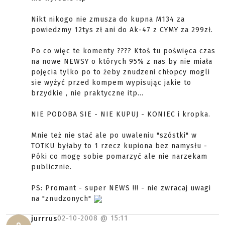
Nikt nikogo nie zmusza do kupna M134 za
powiedzmy 12tys zł ani do Ak-47 z CYMY za 299zł.
Po co więc te komenty ???? Ktoś tu poświęca czas
na nowe NEWSY o których 95% z nas by nie miała
pojęcia tylko po to żeby znudzeni chłopcy mogli
sie wyżyć przed kompem wypisując jakie to
brzydkie , nie praktyczne itp...
NIE PODOBA SIE - NIE KUPUJ - KONIEC i kropka.
Mnie też nie stać ale po uwaleniu "szóstki" w
TOTKU byłaby to 1 rzecz kupiona bez namysłu -
Póki co mogę sobie pomarzyć ale nie narzekam
publicznie.
PS: Promant - super NEWS !!! - nie zwracaj uwagi
na "znudzonych"
02-10-2008 @
15:11
jurrrus