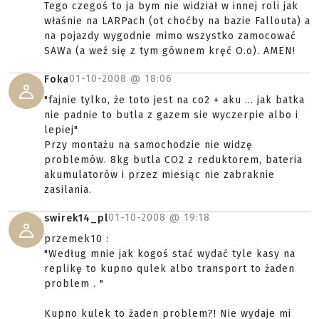
Tego czegoś to ja bym nie widział w innej roli jak
właśnie na LARPach (ot choćby na bazie Fallouta) a
na pojazdy wygodnie mimo wszystko zamocować
SAWa (a weź się z tym gównem kręć O.o). AMEN!
01-10-2008 @
18:06
Foka
"fajnie tylko, że toto jest na co2 + aku ... jak batka
nie padnie to butla z gazem sie wyczerpie albo i
lepiej"
Przy montażu na samochodzie nie widzę
problemów. 8kg butla CO2 z reduktorem, bateria
akumulatorów i przez miesiąc nie zabraknie
zasilania.
01-10-2008 @
19:18
swirek14_pl
przemek10 :
"Według mnie jak kogoś stać wydać tyle kasy na
replikę to kupno qulek albo transport to żaden
problem . "
Kupno kulek to żaden problem?! Nie wydaje mi