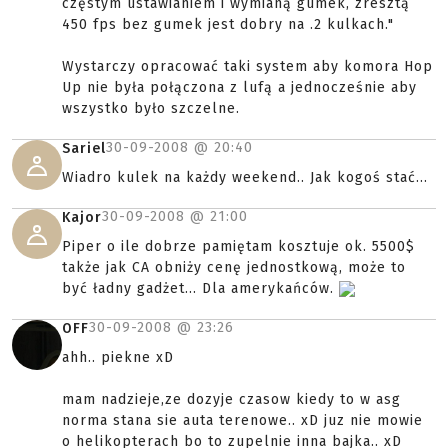
częstym ustawianiem i wymianą gumek, zresztą
450 fps bez gumek jest dobry na .2 kulkach."
Wystarczy opracować taki system aby komora Hop
Up nie była połączona z lufą a jednocześnie aby
wszystko było szczelne.
30-09-2008 @
20:40
Sariel
Wiadro kulek na każdy weekend.. Jak kogoś stać...
30-09-2008 @
21:00
Kajor
Piper o ile dobrze pamiętam kosztuje ok. 5500$
także jak CA obniży cenę jednostkową, może to
być ładny gadżet... Dla amerykańców.
30-09-2008 @
23:26
OFF
ahh.. piekne xD
mam nadzieje,ze dozyje czasow kiedy to w asg
norma stana sie auta terenowe.. xD juz nie mowie
o helikopterach bo to zupelnie inna bajka.. xD