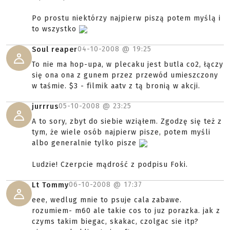
Po prostu niektórzy najpierw piszą potem myślą i
to wszystko
04-10-2008 @
19:25
Soul reaper
To nie ma hop-upa, w plecaku jest butla co2, łączy
się ona ona z gunem przez przewód umieszczony
w taśmie. $3 - filmik aatv z tą bronią w akcji.
05-10-2008 @
23:25
jurrrus
A to sory, zbyt do siebie wziąłem. Zgodzę się też z
tym, że wiele osób najpierw pisze, potem myśli
albo generalnie tylko pisze
Ludzie! Czerpcie mądrość z podpisu Foki.
06-10-2008 @
17:37
Lt Tommy
eee, wedlug mnie to psuje cala zabawe.
rozumiem- m60 ale takie cos to juz porazka. jak z
czyms takim biegac, skakac, czolgac sie itp?