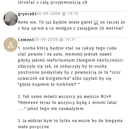
strzelać z całą przyjemnością xD
30-09-2008 @
19:10
gryncek1
Hehe nie, TO już będzie miało gwint
no raczej że
z hop up'em a co minigun z zasięgiem 20 metrów?
30-09-2008 @
19:31
Cement
1. osoba którą będzie stać na zakup tego cuda
stać pewnie i na auto, niemniej jednak nawet
gdyby jakimś niefortunnym zbiegiem okoliczności
zdarzyło się tak, że zobaczyły by to osoby
postronne pomyślały by z pewnością że to "szur
szwaczek od bulgatorka" albo spytali by się
"gdzie kupiłem te treblinki* "
2. Tak samo mówili wszyscy po wejściu M249
"łłłłeeeee teraz to wszyscy będą z minimi latać
......" jakoś tego nie zauważyłem.
3. Ja widział bym to tylko na wozie bo do biegania
mało poręczne.