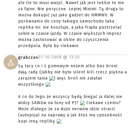
ale ile to musi ważyć. Nawet jak jest lekkie to nie
za fajne. Nie poręczne. Lepiej Minimi. Tą druga to
można dokupić już jako gadżet do HMMWV. W
porównaniu do ceny takiego samochodu taka
replika nic nie kosztuje, a jaka frajda postrzelać
sobie w czasie jazdy. W czasie większych imprez
można zastosować w oknie do czyszczenia
przedpola. Było by ciekawie.
01-10-2008 @
13:20
grabczas
Są tacy co i z gumowym nożem albo bez broni
dają radę (Jakby nie było silent kill rzecz piękna a
zarazem tania
) więc broń nie załatwi
wszystkiego
.
A co do tego że wszyscy będą biegać ja dalej nie
widzę SAWów na tony od PJ?
Ciekawe czemu?
Może dlatego że za dużo nerwów idzie stracić
(autopsja) na naprawy a jak ktoś ma sposobność
kupi inną replikę