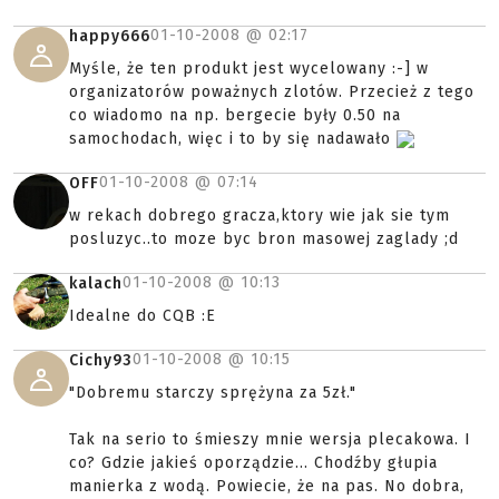
01-10-2008 @
02:17
happy666
Myśle, że ten produkt jest wycelowany :-] w
organizatorów poważnych zlotów. Przecież z tego
co wiadomo na np. bergecie były 0.50 na
samochodach, więc i to by się nadawało
01-10-2008 @
07:14
OFF
w rekach dobrego gracza,ktory wie jak sie tym
posluzyc..to moze byc bron masowej zaglady ;d
01-10-2008 @
10:13
kalach
Idealne do CQB :E
01-10-2008 @
10:15
Cichy93
"Dobremu starczy sprężyna za 5zł."
Tak na serio to śmieszy mnie wersja plecakowa. I
co? Gdzie jakieś oporządzie... Chodźby głupia
manierka z wodą. Powiecie, że na pas. No dobra,