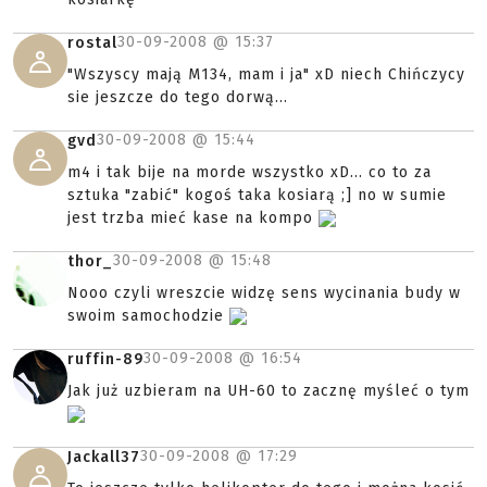
30-09-2008 @
15:37
rostal
"Wszyscy mają M134, mam i ja" xD niech Chińczycy
sie jeszcze do tego dorwą...
30-09-2008 @
15:44
gvd
m4 i tak bije na morde wszystko xD... co to za
sztuka "zabić" kogoś taka kosiarą ;] no w sumie
jest trzba mieć kase na kompo
30-09-2008 @
15:48
thor_
Nooo czyli wreszcie widzę sens wycinania budy w
swoim samochodzie
30-09-2008 @
16:54
ruffin-89
Jak już uzbieram na UH-60 to zacznę myśleć o tym
30-09-2008 @
17:29
Jackall37