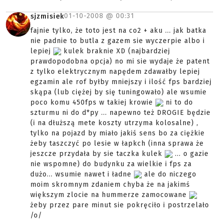
01-10-2008 @
00:31
sjzmisiek
fajnie tylko, że toto jest na co2 + aku ... jak batka
nie padnie to butla z gazem sie wyczerpie albo i
lepiej
kulek braknie XD (najbardziej
prawdopodobna opcja) no mi sie wydaje że patent
z tylko elektrycznym napędem zdawałby lepiej
egzamin ale rof byłby mniejszy i ilość fps bardziej
skąpa (lub ciężej by się tuningowało) ale wsumie
poco komu 450fps w takiej krowie
ni to do
szturmu ni do d*py ... napewno też DROGIE będzie
(i na dłuższą mete koszty utrzyma kolosalne) ,
tylko na pojazd by miało jakiś sens bo za ciężkie
żeby taszczyć po lesie w łapkch (inna sprawa że
jeszcze przydała by sie taczka kulek
... o gazie
nie wspomne) do budynku za wielkie i fps za
dużo... wsumie nawet i ładne
ale do niczego
moim skromnym zdaniem chyba że na jakimś
większym zlocie na hummerze zamocowane
żeby przez pare minut sie pokręciło i postrzelało
/o/