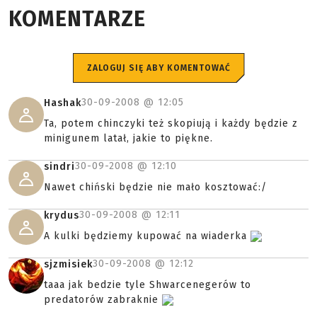
KOMENTARZE
ZALOGUJ SIĘ ABY KOMENTOWAĆ
30-09-2008 @
12:05
Hashak
Ta, potem chinczyki też skopiują i każdy będzie z
minigunem latał, jakie to piękne.
30-09-2008 @
12:10
sindri
Nawet chiński będzie nie mało kosztować:/
30-09-2008 @
12:11
krydus
A kulki będziemy kupować na wiaderka
30-09-2008 @
12:12
sjzmisiek
taaa jak bedzie tyle Shwarcenegerów to
predatorów zabraknie