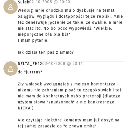
02-10-2008 @
20:20
Sulek
Według mnie chodziło mu o dyskusje na temat
osiągów, wyglądu i dostępności tejże repliki. Mnie
też denerwuje jęczenie że takie, że owakie, a mnie
nie stac itd. No bo poco wypowiedź: "Wielkie,
nieporęczne bla bla bla"
I mam pytanie:
Jak działa ten pas z ammo?
03-10-2008 @
20:11
DELTA_FH12
do "jurrrus"
Zły wniosek wyciągnąłeś z mojego komentarza -
nikomu nie zabraniam pisać tu czegokolwiek i też
nie mam do konkretnych osób pretensji (dlatego
użyłem słowa "znudzonych" a nie konkretnego
NICKA )
Ale czytając niektóre komenty mam już dosyć na
tej samej zasadzie co "o znowu emka"