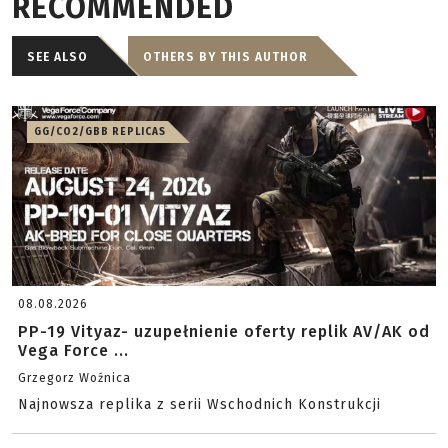
RECOMMENDED
SEE ALSO
OTHERS BY THIS AUTHOR
GG/CO2/GBB REPLICAS
08.08.2026
PP-19 Vityaz- uzupełnienie oferty replik AV/AK od
Vega Force ...
Grzegorz Woźnica
Najnowsza replika z serii Wschodnich Konstrukcji