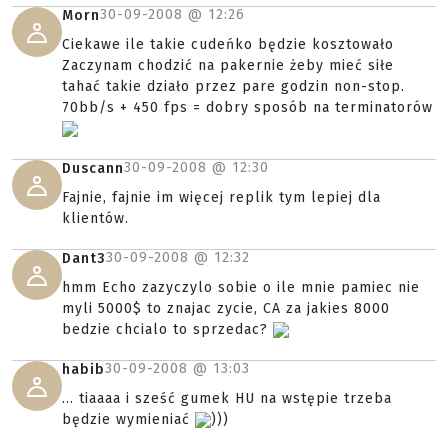
30-09-2008 @
12:26
Morn
Ciekawe ile takie cudeńko będzie kosztowało
Zaczynam chodzić na pakernie żeby mieć siłe
tahać takie działo przez pare godzin non-stop.
70bb/s + 450 fps = dobry sposób na terminatorów
30-09-2008 @
12:30
Duscann
Fajnie, fajnie im więcej replik tym lepiej dla
klientów.
30-09-2008 @
12:32
Dant3
hmm Echo zazyczylo sobie o ile mnie pamiec nie
myli 5000$ to znajac zycie, CA za jakies 8000
bedzie chcialo to sprzedac?
30-09-2008 @
13:03
habib
... tiaaaa i sześć gumek HU na wstępie trzeba
będzie wymieniać
)))