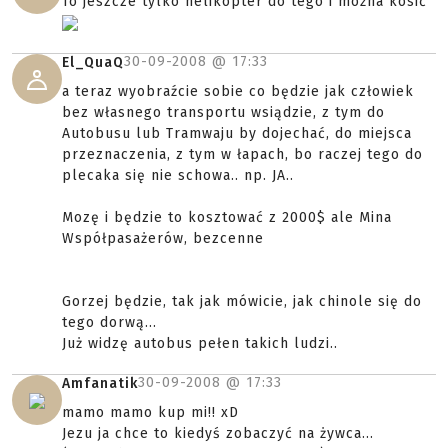
To jeszcze tylko helikopter do tego i można kosić
30-09-2008 @
17:33
El_QuaQ
a teraz wyobraźcie sobie co będzie jak człowiek
bez własnego transportu wsiądzie, z tym do
Autobusu lub Tramwaju by dojechać, do miejsca
przeznaczenia, z tym w łapach, bo raczej tego do
plecaka się nie schowa.. np. JA..
Mozę i będzie to kosztować z 2000$ ale Mina
Współpasażerów, bezcenne
Gorzej będzie, tak jak mówicie, jak chinole się do
tego dorwą...
Już widzę autobus pełen takich ludzi..
30-09-2008 @
17:33
Amfanatik
mamo mamo kup mi!! xD
Jezu ja chce to kiedyś zobaczyć na żywca...