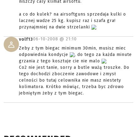
niszczy caly klimat airsoftu.
a co do kulek? na airsoftguns sprzedaja kulki o
lacznej wadze 25 kg. kupisz raz i szafa gra!
przynajmniej na dwie strzelanki
06-10-2008 @
21:10
volf13
Zeby z tym biegac minimum 30min, musisz miec
odpowiednia kondycje
, do tego za każda minute
grzania z tego kosztuje cie nie malo
Co2 nie jest tanie, sorry a butle ważą troszke. Do
tego dochodzi zboczenie zawodowe i zmysł
celności bo tutaj celownika nie masz niestety
kolimatora. Krótko mówiąc, trzeba byc zdrowo
jebniętym żeby z tym biegac.