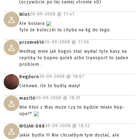
(oczywiście po tej samej stronie xD)
30-09-2008 @
17:41
Wint
Ale kosiara
Tyle że kuleczki to chyba na kg do tego.
30-09-2008 @
17:56
przemek10
Według mnie jak kogoś stać wydać tyle kasy na
replikę to kupno qulek albo transport to żaden
problem .
30-09-2008 @
18:07
Regdorn
Ciekawe, ile to bydlę waży!
30-09-2008 @
18:35
mazi50
Wie ktoś z Was może czy to będzie miało hop-
upa??
30-09-2008 @
18:52
WOJAK-D88
Jakie bydle !!! Nie chciałbym tym dostać, ale