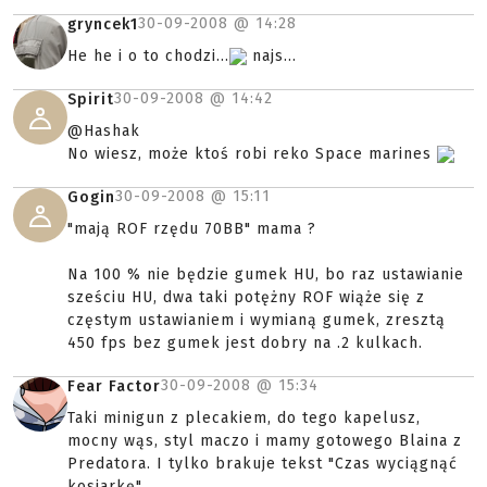
30-09-2008 @
14:28
gryncek1
He he i o to chodzi...
najs...
30-09-2008 @
14:42
Spirit
@Hashak
No wiesz, może ktoś robi reko Space marines
30-09-2008 @
15:11
Gogin
"mają ROF rzędu 70BB" mama ?
Na 100 % nie będzie gumek HU, bo raz ustawianie
sześciu HU, dwa taki potężny ROF wiąże się z
częstym ustawianiem i wymianą gumek, zresztą
450 fps bez gumek jest dobry na .2 kulkach.
30-09-2008 @
15:34
Fear Factor
Taki minigun z plecakiem, do tego kapelusz,
mocny wąs, styl maczo i mamy gotowego Blaina z
Predatora. I tylko brakuje tekst "Czas wyciągnąć
kosiarkę"