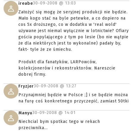
30-09-2008 @
13:03
ireabe
Założyć się mogę że seryjnej produkcji nie będzie.
Mało kogo stać na byle petewke, a co dopiero na
cos 5x droższego, co w dodatku w 'real wold'
używane jest niemal wyłącznie w lotnictwie? Ofiary
gościa popylającego z tym po lesie (bo nie wątpie
że dla niektórych jest to wykonalne) padały by,
fakt- tyle że ze śmiechu.
Produkt dla fanatyków, LARPowców,
kolekcjonerów i rekonstruktorów. Nareszcie
dobrej firmy.
30-09-2008 @
13:27
Fryzjer
Przynajmniej będzie w Polsce ;] i se będzie można
na furę coś konkretnego przyczepić, zamiast 50tki
30-09-2008 @
14:01
Manyu
Niechcial bym spotkac tego w rekach
przeciwnika...