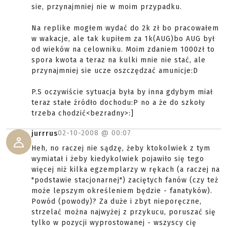
sie, przynajmniej nie w moim przypadku.
Na replike mogłem wydać do 2k zł bo pracowałem
w wakacje, ale tak kupiłem za 1k(AUG)bo AUG był
od wieków na celowniku. Moim zdaniem 1000zł to
spora kwota a teraz na kulki mnie nie stać, ale
przynajmniej sie ucze oszczędzać amunicje:D
P.S oczywiście sytuacja była by inna gdybym miał
teraz stałe źródło dochodu:P no a że do szkoły
trzeba chodzić<bezradny>:]
02-10-2008 @
00:07
jurrrus
Heh, no raczej nie sądzę, żeby ktokolwiek z tym
wymiatał i żeby kiedykolwiek pojawiło się tego
więcej niż kilka egzemplarzy w rękach (a raczej na
"podstawie stacjonarnej") zaciętych fanów (czy też
może lepszym określeniem będzie - fanatyków).
Powód (powody)? Za duże i zbyt nieporęczne,
strzelać można najwyżej z przykucu, poruszać się
tylko w pozycji wyprostowanej - wszyscy cię