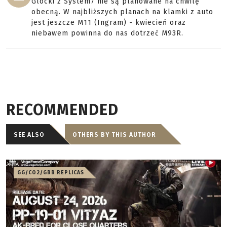
Glocki z System7 nie są planowane na chwilę
obecną. W najbliższych planach na klamki z auto
jest jeszcze M11 (Ingram) - kwiecień oraz
niebawem powinna do nas dotrzeć M93R.
RECOMMENDED
SEE ALSO
OTHERS BY THIS AUTHOR
GG/CO2/GBB REPLICAS