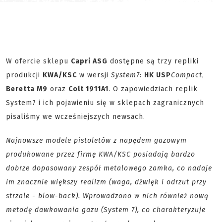
W ofercie sklepu
Capri ASG
dostępne są trzy repliki
produkcji
KWA/KSC
w wersji
System7
:
HK USP
Compact
,
Beretta M9
oraz
Colt 1911A1
. O zapowiedziach replik
System7 i ich pojawieniu się w sklepach zagranicznych
pisaliśmy we wcześniejszych newsach.
Najnowsze modele pistoletów z napędem gazowym
produkowane przez firmę KWA/KSC posiadają bardzo
dobrze dopasowany zespół metalowego zamka, co nadaje
im znacznie większy realizm (waga, dźwięk i odrzut przy
strzale - blow-back). Wprowadzono w nich również nową
metodę dawkowania gazu (System 7), co charakteryzuje