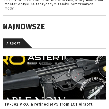
G-Shot to mikrokolimator dla Glocków, który umożliwia
montaż optyki na fabrycznym zamku bez trwałych
mody...
NAJNOWSZE
AIRSOFT
TP-5A2 PRO, a refined MP5 from LCT Airsoft