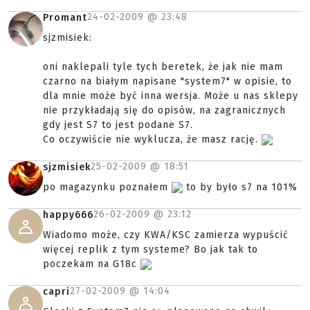
24-02-2009 @
23:48
Promant
sjzmisiek:
oni naklepali tyle tych beretek, że jak nie mam
czarno na białym napisane "system7" w opisie, to
dla mnie może być inna wersja. Może u nas sklepy
nie przykładają się do opisów, na zagranicznych
gdy jest S7 to jest podane S7.
Co oczywiście nie wyklucza, że masz rację.
25-02-2009 @
18:51
sjzmisiek
po magazynku poznałem
to by było s7 na 101%
26-02-2009 @
23:12
happy666
Wiadomo może, czy KWA/KSC zamierza wypuścić
więcej replik z tym systeme? Bo jak tak to
poczekam na G18c
27-02-2009 @
14:04
capri