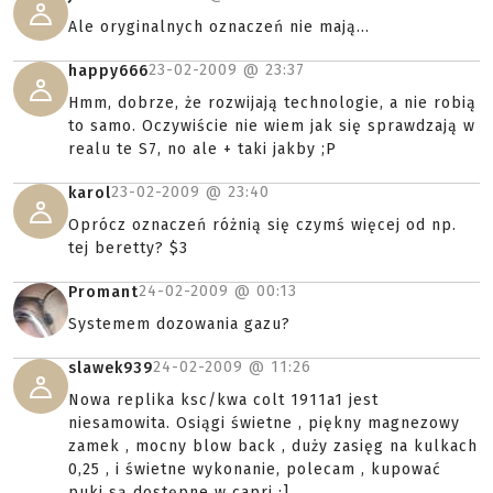
Ale oryginalnych oznaczeń nie mają...
23-02-2009 @
23:37
happy666
Hmm, dobrze, że rozwijają technologie, a nie robią
to samo. Oczywiście nie wiem jak się sprawdzają w
realu te S7, no ale + taki jakby ;P
23-02-2009 @
23:40
karol
Oprócz oznaczeń różnią się czymś więcej od np.
tej beretty? $3
24-02-2009 @
00:13
Promant
Systemem dozowania gazu?
24-02-2009 @
11:26
slawek939
Nowa replika ksc/kwa colt 1911a1 jest
niesamowita. Osiągi świetne , piękny magnezowy
zamek , mocny blow back , duży zasięg na kulkach
0,25 , i świetne wykonanie, polecam , kupować
puki są dostępne w capri :]