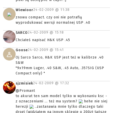
24-02-2009 @
11:38
Wiewioor
znowu compact. czy oni nie potrafią
wyprodukować wersji normalnej USP .40
24-02-2009 @
15:18
SARCO
Chciałeś napisać H&K USP .45
24-02-2009 @
15:41
Goose
Oj Sarco Sarco, H&K USP jest też w kalibrze .40
S&W
"9x19mm Luger, .40 S&W, .45 Auto, .357SIG (USP
Compact only) "
24-02-2009 @
17:32
sjzmisiek
@Promant
to akurat ten sam model tylko w wykonaniu ksc -
z oznaczeniami ... też ma system7
hehe nie siej
herezji
..zastanawia mnie tylko dlaczego taki
drogi (widziałem na innym sklepie o 200zł tańsze