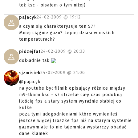
też ksc - pisałem o tym niżej)
24-02-2009 @
19:12
pajacyk
a czym się charakteryzuje ten S7?
Mniej ciągnie gazu? Lepiej działa w niskich
temperaturach?
24-02-2009 @
20:33
pidzejfat
dokładnie tak
24-02-2009 @
21:06
sjzmisiek
@pajacyk
na youtube był filmik opisujący różnice między
m9-tkami ksc - s7 strzelał cały czas podobną
ilością fps a stary system wyraźnie słabiej co
kulke
poza tymi udogodnieniami które wymieniłeś
jeszcze więcej troszke fps niż na starym systemie
gazowym ale to nie tajemnica wystarczy obadać
dane klamek