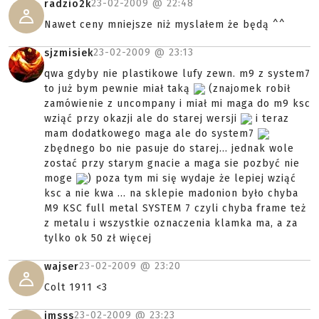
23-02-2009 @
22:48
radzio2k
Nawet ceny mniejsze niż myslałem że będą ^^
23-02-2009 @
23:13
sjzmisiek
qwa gdyby nie plastikowe lufy zewn. m9 z system7
to już bym pewnie miał taką
(znajomek robił
zamówienie z uncompany i miał mi maga do m9 ksc
wziąć przy okazji ale do starej wersji
i teraz
mam dodatkowego maga ale do system7
zbędnego bo nie pasuje do starej... jednak wole
zostać przy starym gnacie a maga sie pozbyć nie
moge
) poza tym mi się wydaje że lepiej wziąć
ksc a nie kwa ... na sklepie madonion było chyba
M9 KSC full metal SYSTEM 7 czyli chyba frame też
z metalu i wszystkie oznaczenia klamka ma, a za
tylko ok 50 zł więcej
23-02-2009 @
23:20
wajser
Colt 1911 <3
23-02-2009 @
23:23
jmsss