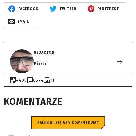
FACEBOOK
TWITTER
PINTEREST
EMAIL
REDAKTOR
Piotr
4408
6544
11
KOMENTARZE
ZALOGUJ SIĘ ABY KOMENTOWAĆ