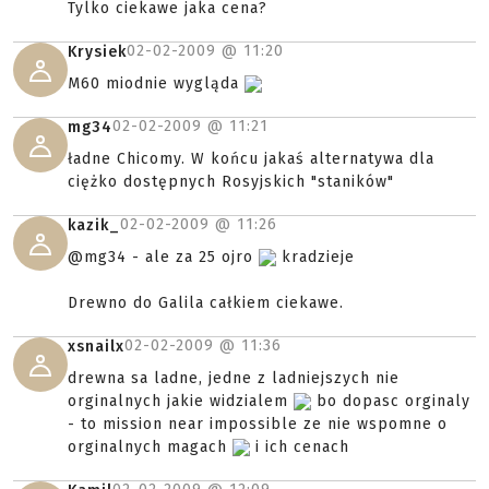
Tylko ciekawe jaka cena?
02-02-2009 @
11:20
Krysiek
M60 miodnie wygląda
02-02-2009 @
11:21
mg34
ładne Chicomy. W końcu jakaś alternatywa dla
ciężko dostępnych Rosyjskich "staników"
02-02-2009 @
11:26
kazik_
@mg34 - ale za 25 ojro
kradzieje
Drewno do Galila całkiem ciekawe.
02-02-2009 @
11:36
xsnailx
drewna sa ladne, jedne z ladniejszych nie
orginalnych jakie widzialem
bo dopasc orginaly
- to mission near impossible ze nie wspomne o
orginalnych magach
i ich cenach