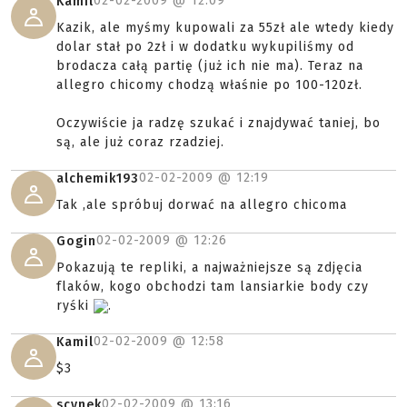
02-02-2009 @
12:09
Kamil
Kazik, ale myśmy kupowali za 55zł ale wtedy kiedy
dolar stał po 2zł i w dodatku wykupiliśmy od
brodacza całą partię (już ich nie ma). Teraz na
allegro chicomy chodzą właśnie po 100-120zł.
Oczywiście ja radzę szukać i znajdywać taniej, bo
są, ale już coraz rzadziej.
02-02-2009 @
12:19
alchemik193
Tak ,ale spróbuj dorwać na allegro chicoma
02-02-2009 @
12:26
Gogin
Pokazują te repliki, a najważniejsze są zdjęcia
flaków, kogo obchodzi tam lansiarkie body czy
ryśki
.
02-02-2009 @
12:58
Kamil
$3
02-02-2009 @
13:16
scynek