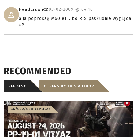
03-02-2009 @
04:10
HeadcrushCZ
a ja poproszę M60 e1... bo RIS paskudnie wygląda
xP
RECOMMENDED
SEE ALSO
OTHERS BY THIS AUTHOR
GG/CO2/GBB REPLICAS