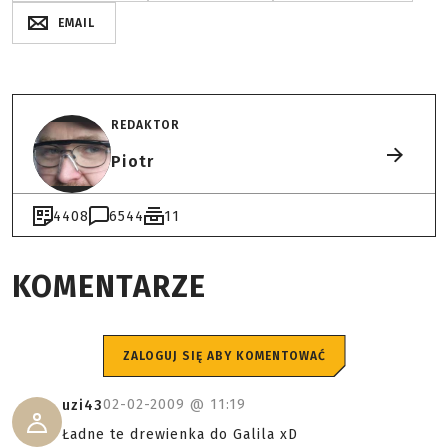
EMAIL
REDAKTOR
Piotr
4408
6544
11
KOMENTARZE
ZALOGUJ SIĘ ABY KOMENTOWAĆ
02-02-2009 @
11:19
uzi43
Ładne te drewienka do Galila xD