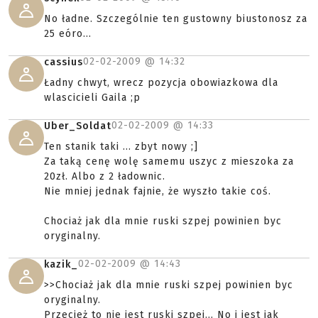
No ładne. Szczególnie ten gustowny biustonosz za
25 eóro...
02-02-2009 @
14:32
cassius
Ładny chwyt, wrecz pozycja obowiazkowa dla
wlascicieli Gaila ;p
02-02-2009 @
14:33
Uber_Soldat
Ten stanik taki ... zbyt nowy ;]
Za taką cenę wolę samemu uszyc z mieszoka za
20zł. Albo z 2 ładownic.
Nie mniej jednak fajnie, że wyszło takie coś.
Chociaż jak dla mnie ruski szpej powinien byc
oryginalny.
02-02-2009 @
14:43
kazik_
>>Chociaż jak dla mnie ruski szpej powinien byc
oryginalny.
Przecież to nie jest ruski szpej... No i jest jak