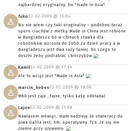
najbardziej oryginalny, bo "made in Asia".
02-02-2009 @
15:04
fuko
No nie wiem czy taki oryginalny - podobno teraz
sporo ciuchów z metką Made in China jest robione
w Bangladeszu bo w chinach stawka dla
robotników wzrosła do 2USD za dzień pracy a w
Bangladeszu jest dwa razy taniej. Do czego to
doszło żeby podrabiać chińczyków
02-02-2009 @
17:44
Kamil
Ale to wciąż jest "Made in Asia"
02-02-2009 @
18:06
marcin_kobus
M60 jest zaje...fajne, tylko kasę odkładać
02-02-2009 @
21:08
Lajon
Nawiasem mówiąc, mam nadzieję że otwieracz do
piwa Galila jest, hm, operatywny. Tzn. że się nie
złamie przy używaniu.