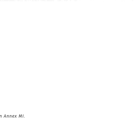
n Annex MI
.