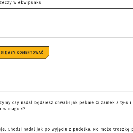
rzeczy w ekwipunku
 SIĘ ABY KOMENTOWAĆ
zymy czy nadal będziesz chwalił jak peknie Ci zamek z tyłu i 
r w magu :P.
je. Chodzi nadal jak po wyjęciu z pudełka. No może troszkę pł