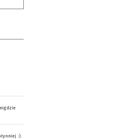
nigdzie
ynniej :).