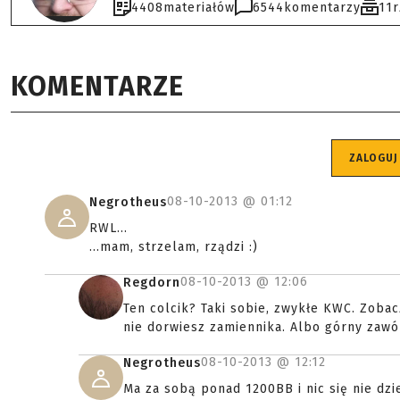
4408
materiałów
6544
komentarzy
11
KOMENTARZE
ZALOGUJ
08-10-2013 @
01:12
Negrotheus
RWL...
...mam, strzelam, rządzi :)
08-10-2013 @
12:06
Regdorn
Ten colcik? Taki sobie, zwykłe KWC. Zobac
nie dorwiesz zamiennika. Albo górny zawó
08-10-2013 @
12:12
Negrotheus
Ma za sobą ponad 1200BB i nic się nie dzie