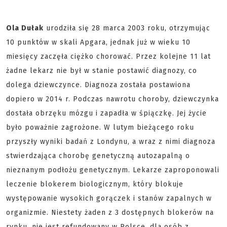
Ola Dułak
urodziła się 28 marca 2003 roku, otrzymując
10 punktów w skali Apgara, jednak już w wieku 10
miesięcy zaczęła ciężko chorować. Przez kolejne 11 lat
żadne lekarz nie był w stanie postawić diagnozy, co
dolega dziewczynce. Diagnoza została postawiona
dopiero w 2014 r. Podczas nawrotu choroby, dziewczynka
dostała obrzęku mózgu i zapadła w śpiączkę. Jej życie
było poważnie zagrożone. W lutym bieżącego roku
przyszły wyniki badań z Londynu, a wraz z nimi diagnoza
stwierdzająca chorobę genetyczną autozapalną o
nieznanym podłożu genetycznym. Lekarze zaproponowali
leczenie blokerem biologicznym, który blokuje
występowanie wysokich gorączek i stanów zapalnych w
organizmie. Niestety żaden z 3 dostępnych blokerów na
rynku, nie jest refundowany w Polsce, dla osób z