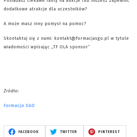
Posiadasz ciekawe fanty na aukcje lub możesz zapewnić
dodatkowe atrakcje dla uczestników?
A może masz inny pomysł na pomoc?
Skontaktuj się z nami: kontakt@formacjasgo.pl w tytule
wiadomości wpisując „TF OLA sponsor”
Źródło:
Formacja SGO
FACEBOOK
TWITTER
PINTEREST