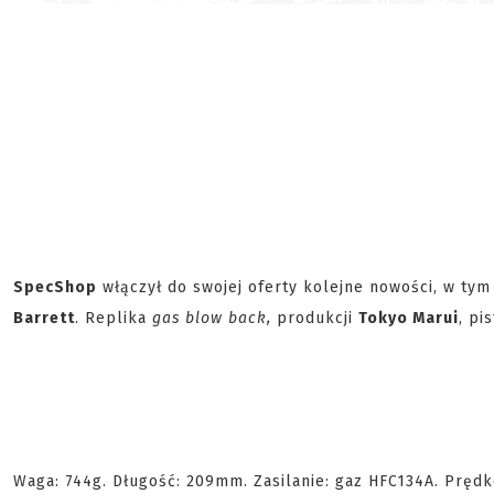
SpecShop
włączył do swojej oferty kolejne nowości, w tym 
Barrett
. Replika
gas blow back,
produkcji
Tokyo Marui
, pi
Waga: 744g. Długość: 209mm. Zasilanie: gaz HFC134A. Prę