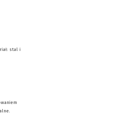
iał: stal i
kowaniem
alne.