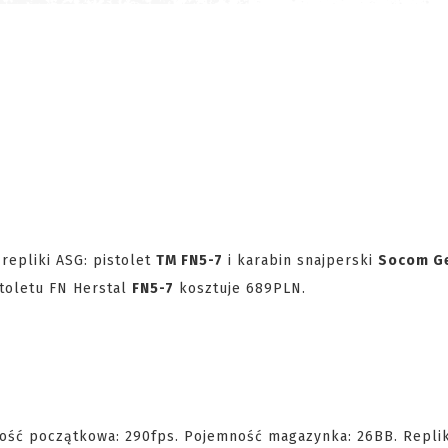
repliki ASG: pistolet
TM FN5-7
i karabin snajperski
Socom G
stoletu FN Herstal
FN5-7
kosztuje 689PLN.
dkość początkowa: 290fps. Pojemność magazynka: 26BB. Repli