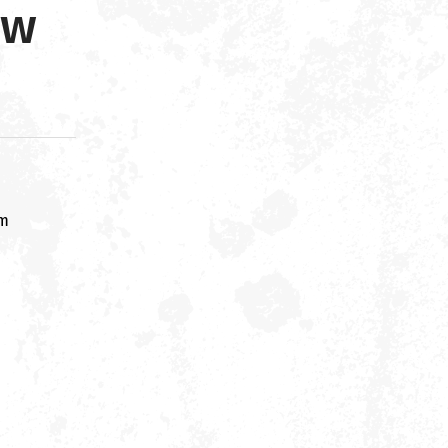
ów
om