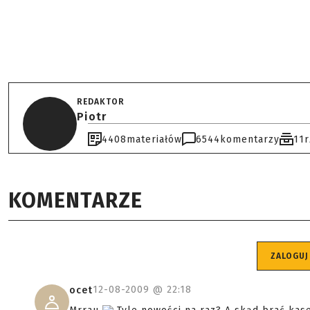
REDAKTOR
Piotr
4408
materiałów
6544
komentarzy
11
KOMENTARZE
ZALOGUJ
12-08-2009 @
22:18
ocet