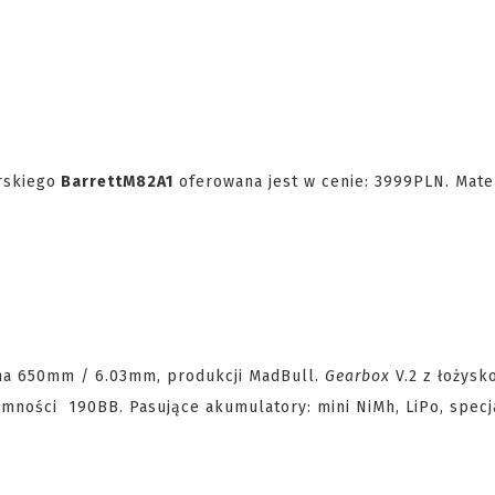
rskiego
Barrett
M82A1
oferowana jest w cenie:
3999PLN.
Mater
jna 650mm / 6.03mm, produkcji MadBull.
Gearbox
V.2 z łożys
ności 190BB. Pasujące akumulatory: mini NiMh, LiPo, specj