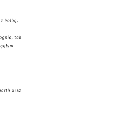
 z kolbą,
ognia, tak
iągłym.
earth
oraz