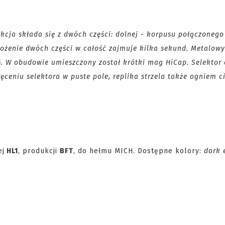
kcja składa się z dwóch części: dolnej - korpusu połączonego
łożenie dwóch części w całość zajmuje kilka sekund. Metalowy
 W obudowie umieszczony został krótki mag HiCap. Selektor 
ręceniu selektora w puste pole, replika strzela także ogniem c
ej
HL1
, produkcji
BFT
, do hełmu MICH. Dostępne kolory:
dark 