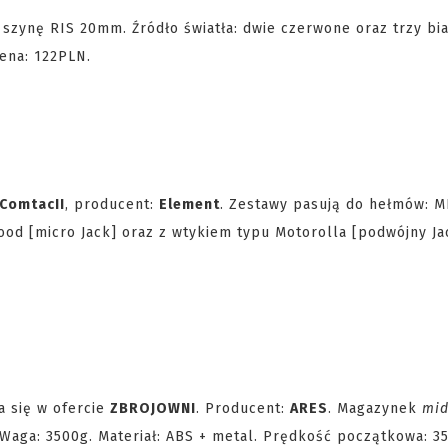
 szynę RIS 20mm. Źródło światła: dwie czerwone oraz trzy bia
Cena: 122PLN.
ComtacII
, producent:
Element
. Zestawy pasują do hełmów: M
od [micro Jack] oraz z wtykiem typu Motorolla [podwójny Jac
ła się w ofercie
ZBROJOWNI
. Producent:
ARES
. Magazynek
mid
Waga: 3500g. Materiał: ABS + metal. Prędkość początkowa: 3