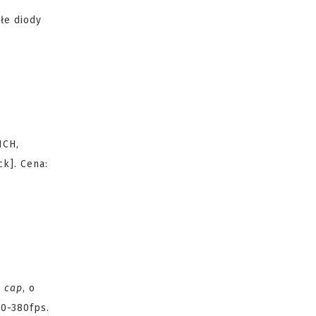
łe diody
ICH,
k]. Cena:
 cap
, o
50-380fps.