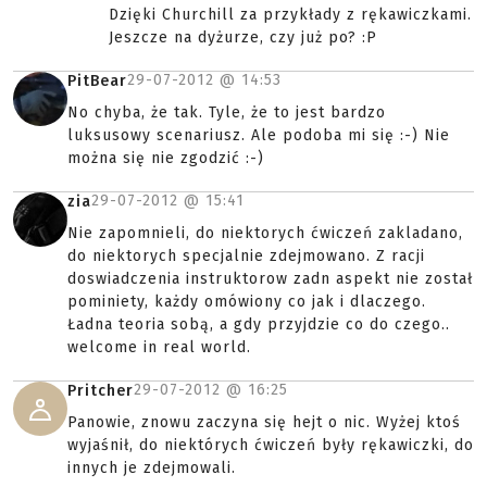
Dzięki Churchill za przykłady z rękawiczkami.
Jeszcze na dyżurze, czy już po? :P
29-07-2012 @
14:53
PitBear
No chyba, że tak. Tyle, że to jest bardzo
luksusowy scenariusz. Ale podoba mi się :-) Nie
można się nie zgodzić :-)
29-07-2012 @
15:41
zia
Nie zapomnieli, do niektorych ćwiczeń zakladano,
do niektorych specjalnie zdejmowano. Z racji
doswiadczenia instruktorow zadn aspekt nie został
pominiety, każdy omówiony co jak i dlaczego.
Ładna teoria sobą, a gdy przyjdzie co do czego..
welcome in real world.
29-07-2012 @
16:25
Pritcher
Panowie, znowu zaczyna się hejt o nic. Wyżej ktoś
wyjaśnił, do niektórych ćwiczeń były rękawiczki, do
innych je zdejmowali.