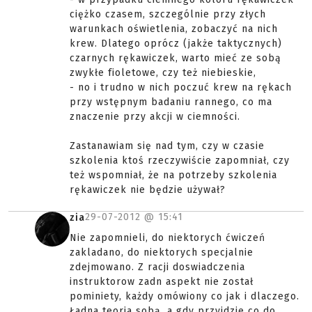
ciężko czasem, szczególnie przy złych
warunkach oświetlenia, zobaczyć na nich
krew. Dlatego oprócz (jakże taktycznych)
czarnych rękawiczek, warto mieć ze sobą
zwykłe fioletowe, czy też niebieskie,
- no i trudno w nich poczuć krew na rękach
przy wstępnym badaniu rannego, co ma
znaczenie przy akcji w ciemności.
Zastanawiam się nad tym, czy w czasie
szkolenia ktoś rzeczywiście zapomniał, czy
też wspomniał, że na potrzeby szkolenia
rękawiczek nie będzie używał?
29-07-2012 @
15:41
zia
Nie zapomnieli, do niektorych ćwiczeń
zakladano, do niektorych specjalnie
zdejmowano. Z racji doswiadczenia
instruktorow zadn aspekt nie został
pominiety, każdy omówiony co jak i dlaczego.
Ładna teoria sobą, a gdy przyjdzie co do