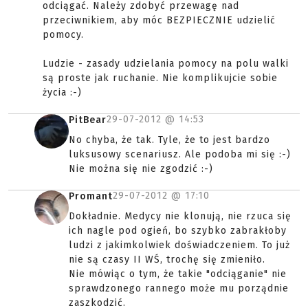
odciągać. Należy zdobyć przewagę nad
przeciwnikiem, aby móc BEZPIECZNIE udzielić
pomocy.
Ludzie - zasady udzielania pomocy na polu walki
są proste jak ruchanie. Nie komplikujcie sobie
życia :-)
29-07-2012 @
14:53
PitBear
No chyba, że tak. Tyle, że to jest bardzo
luksusowy scenariusz. Ale podoba mi się :-)
Nie można się nie zgodzić :-)
29-07-2012 @
17:10
Promant
Dokładnie. Medycy nie klonują, nie rzuca się
ich nagle pod ogień, bo szybko zabrakłoby
ludzi z jakimkolwiek doświadczeniem. To już
nie są czasy II WŚ, trochę się zmieniło.
Nie mówiąc o tym, że takie "odciąganie" nie
sprawdzonego rannego może mu porządnie
zaszkodzić.