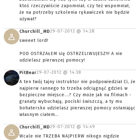
ktoś rzeczywiście zapomniał, czy też wspomniał,
że na potrzeby szkolenia rękawiczek nie będzie
używał?
29-07-2012 @
14:28
Churchill_MD
sweeet lord!
POD OSTRZAŁEM się OSTRZELIWUJESZ!!! A nie
udzielasz pierwszej pomocy!
29-07-2012 @
14:38
PitBear
A ten twój tajny instruktor nie podpowiedział Ci, że
najpierw rannego to trzeba odciągnąć gdzieś w
bezpieczne miejsce....? Czy może jak na filmach -
granaty wybuchają, pociski świszczą, a ty mu
bohatersko udzielasz pierwszej pomocy osłaniając
własnym ciałem...
29-07-2012 @
14:49
Churchill_MD
Wcale nie TRZEBA NAJPIERW nikogo nigdzie