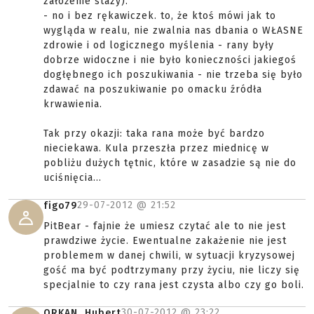
założenie stazy).
- no i bez rękawiczek. to, że ktoś mówi jak to
wygląda w realu, nie zwalnia nas dbania o WŁASNE
zdrowie i od logicznego myślenia - rany były
dobrze widoczne i nie było konieczności jakiegoś
dogłębnego ich poszukiwania - nie trzeba się było
zdawać na poszukiwanie po omacku źródła
krwawienia.
Tak przy okazji: taka rana może być bardzo
nieciekawa. Kula przeszła przez miednicę w
pobliżu dużych tętnic, które w zasadzie są nie do
uciśnięcia...
29-07-2012 @
21:52
figo79
PitBear - fajnie że umiesz czytać ale to nie jest
prawdziwe życie. Ewentualne zakażenie nie jest
problemem w danej chwili, w sytuacji kryzysowej
gość ma być podtrzymany przy życiu, nie liczy się
specjalnie to czy rana jest czysta albo czy go boli.
30-07-2012 @
23:22
ORKAN_Hubert