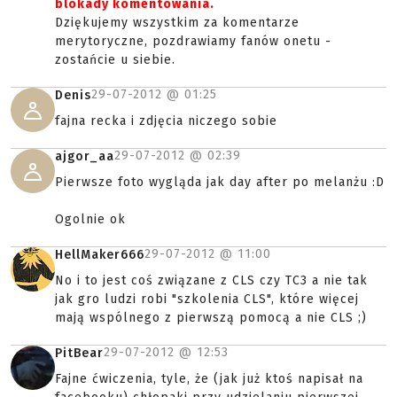
blokady komentowania.
Dziękujemy wszystkim za komentarze
merytoryczne, pozdrawiamy fanów onetu -
zostańcie u siebie.
29-07-2012 @
01:25
Denis
fajna recka i zdjęcia niczego sobie
29-07-2012 @
02:39
ajgor_aa
Pierwsze foto wygląda jak day after po melanżu :D
Ogolnie ok
29-07-2012 @
11:00
HellMaker666
No i to jest coś związane z CLS czy TC3 a nie tak
jak gro ludzi robi "szkolenia CLS", które więcej
mają wspólnego z pierwszą pomocą a nie CLS ;)
29-07-2012 @
12:53
PitBear
Fajne ćwiczenia, tyle, że (jak już ktoś napisał na