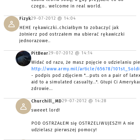
czego.. welcome in real world.
29-07-2012 @
14:04
Fizyk
HEHE rękawiczki..chciałbym to zobaczyć jak
żołnierz pod ostrzałem ma ubierać rękawiczki
jednorazowe..
29-07-2012 @
14:14
PitBear
Widać od razu, że masz pojęcie o udzielaniu pi
http://www.army.mil/article/65678/101st_Sol
- podpis pod zdjęciem "...puts on a pair of late
aid to a simulated casualty...". Głupi Ci Ameryk
zdrowie...
29-07-2012 @
14:28
Churchill_MD
sweeet lord!
POD OSTRZAŁEM się OSTRZELIWUJESZ!!! A nie
udzielasz pierwszej pomocy!