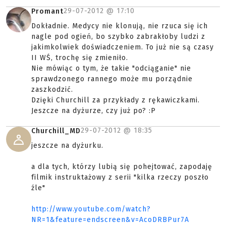
29-07-2012 @
17:10
Promant
Dokładnie. Medycy nie klonują, nie rzuca się ich
nagle pod ogień, bo szybko zabrakłoby ludzi z
jakimkolwiek doświadczeniem. To już nie są czasy
II WŚ, trochę się zmieniło.
Nie mówiąc o tym, że takie "odciąganie" nie
sprawdzonego rannego może mu porządnie
zaszkodzić.
Dzięki Churchill za przykłady z rękawiczkami.
Jeszcze na dyżurze, czy już po? :P
29-07-2012 @
18:35
Churchill_MD
jeszcze na dyżurku.
a dla tych, którzy lubią się pohejtować, zapodaję
filmik instruktażowy z serii "kilka rzeczy poszło
źle"
http://www.youtube.com/watch?
NR=1&feature=endscreen&v=AcoDRBPur7A