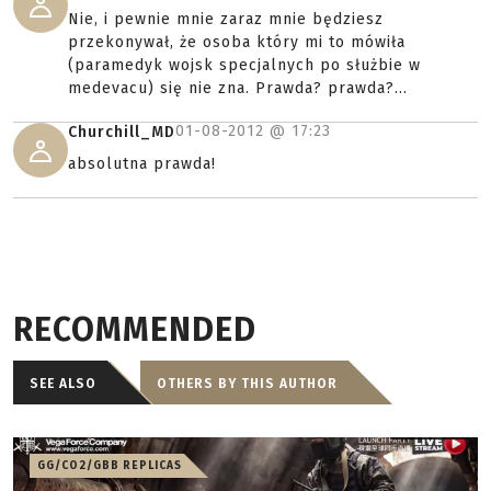
Nie, i pewnie mnie zaraz mnie będziesz
przekonywał, że osoba który mi to mówiła
(paramedyk wojsk specjalnych po służbie w
medevacu) się nie zna. Prawda? prawda?...
01-08-2012 @
17:23
Churchill_MD
absolutna prawda!
RECOMMENDED
SEE ALSO
OTHERS BY THIS AUTHOR
GG/CO2/GBB REPLICAS