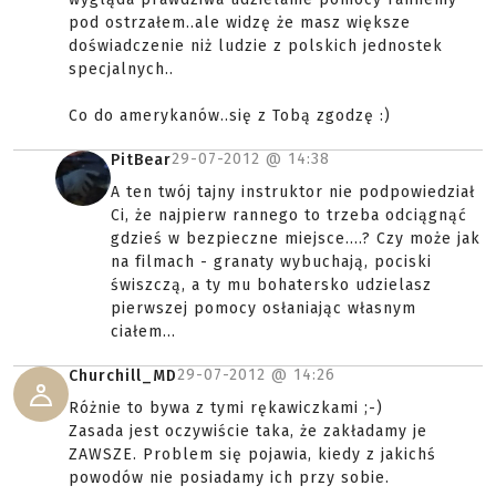
pod ostrzałem..ale widzę że masz większe
doświadczenie niż ludzie z polskich jednostek
specjalnych..
Co do amerykanów..się z Tobą zgodzę :)
29-07-2012 @
14:38
PitBear
A ten twój tajny instruktor nie podpowiedział
Ci, że najpierw rannego to trzeba odciągnąć
gdzieś w bezpieczne miejsce....? Czy może jak
na filmach - granaty wybuchają, pociski
świszczą, a ty mu bohatersko udzielasz
pierwszej pomocy osłaniając własnym
ciałem...
29-07-2012 @
14:26
Churchill_MD
Różnie to bywa z tymi rękawiczkami ;-)
Zasada jest oczywiście taka, że zakładamy je
ZAWSZE. Problem się pojawia, kiedy z jakichś
powodów nie posiadamy ich przy sobie.