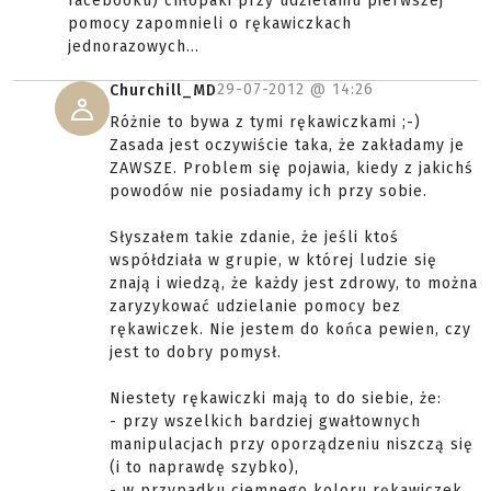
facebooku) chłopaki przy udzielaniu pierwszej
pomocy zapomnieli o rękawiczkach
jednorazowych...
29-07-2012 @
14:26
Churchill_MD
Różnie to bywa z tymi rękawiczkami ;-)
Zasada jest oczywiście taka, że zakładamy je
ZAWSZE. Problem się pojawia, kiedy z jakichś
powodów nie posiadamy ich przy sobie.
Słyszałem takie zdanie, że jeśli ktoś
współdziała w grupie, w której ludzie się
znają i wiedzą, że każdy jest zdrowy, to można
zaryzykować udzielanie pomocy bez
rękawiczek. Nie jestem do końca pewien, czy
jest to dobry pomysł.
Niestety rękawiczki mają to do siebie, że:
- przy wszelkich bardziej gwałtownych
manipulacjach przy oporządzeniu niszczą się
(i to naprawdę szybko),
- w przypadku ciemnego koloru rękawiczek