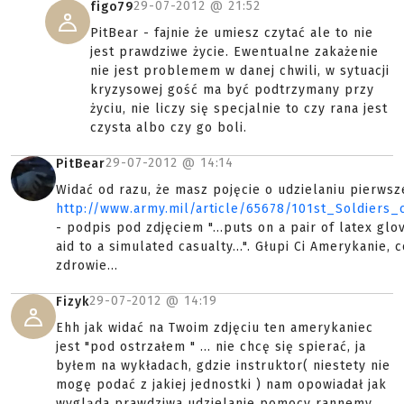
29-07-2012 @
21:52
figo79
PitBear - fajnie że umiesz czytać ale to nie
jest prawdziwe życie. Ewentualne zakażenie
nie jest problemem w danej chwili, w sytuacji
kryzysowej gość ma być podtrzymany przy
życiu, nie liczy się specjalnie to czy rana jest
czysta albo czy go boli.
29-07-2012 @
14:14
PitBear
Widać od razu, że masz pojęcie o udzielaniu pierwsz
http://www.army.mil/article/65678/101st_Soldiers
- podpis pod zdjęciem "...puts on a pair of latex glo
aid to a simulated casualty...". Głupi Ci Amerykanie,
zdrowie...
29-07-2012 @
14:19
Fizyk
Ehh jak widać na Twoim zdjęciu ten amerykaniec
jest "pod ostrzałem " ... nie chcę się spierać, ja
byłem na wykładach, gdzie instruktor( niestety nie
mogę podać z jakiej jednostki ) nam opowiadał jak
wygląda prawdziwa udzielanie pomocy rannemy