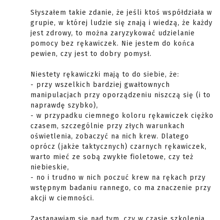
Słyszałem takie zdanie, że jeśli ktoś współdziała w
grupie, w której ludzie się znają i wiedzą, że każdy
jest zdrowy, to można zaryzykować udzielanie
pomocy bez rękawiczek. Nie jestem do końca
pewien, czy jest to dobry pomysł.
Niestety rękawiczki mają to do siebie, że:
- przy wszelkich bardziej gwałtownych
manipulacjach przy oporządzeniu niszczą się (i to
naprawdę szybko),
- w przypadku ciemnego koloru rękawiczek ciężko
czasem, szczególnie przy złych warunkach
oświetlenia, zobaczyć na nich krew. Dlatego
oprócz (jakże taktycznych) czarnych rękawiczek,
warto mieć ze sobą zwykłe fioletowe, czy też
niebieskie,
- no i trudno w nich poczuć krew na rękach przy
wstępnym badaniu rannego, co ma znaczenie przy
akcji w ciemności.
Zastanawiam się nad tym, czy w czasie szkolenia