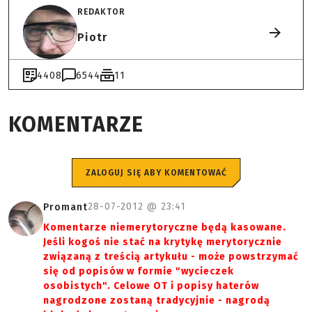
REDAKTOR
Piotr
4408
6544
11
KOMENTARZE
ZALOGUJ SIĘ ABY KOMENTOWAĆ
28-07-2012 @
23:41
Promant
Komentarze niemerytoryczne będą kasowane.
Jeśli kogoś nie stać na krytykę merytorycznie
związaną z treścią artykułu - może powstrzymać
się od popisów w formie "wycieczek
osobistych". Celowe OT i popisy haterów
nagrodzone zostaną tradycyjnie - nagrodą