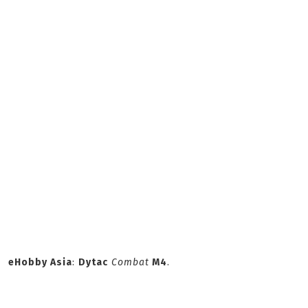
eHobby Asia
:
Dytac
Combat
M4
.