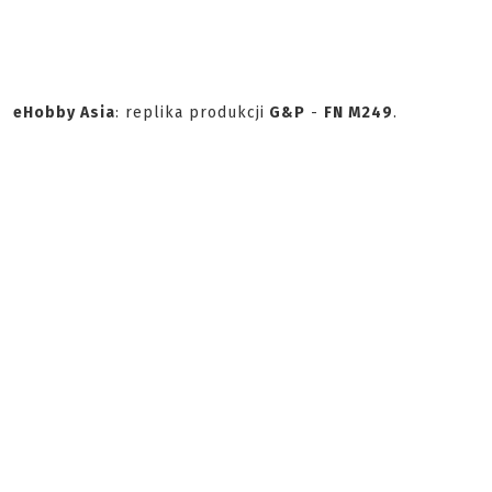
eHobby Asia
: replika produkcji
G&P
-
FN M249
.