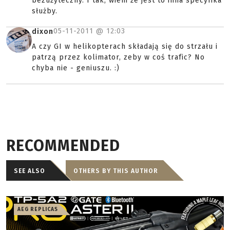
bezużyteczny. I tak, wiem że jest to inna specyfika
służby.
05-11-2011 @
12:03
dixon
A czy GI w helikopterach składają się do strzału i
patrzą przez kolimator, zeby w coś trafic? No
chyba nie - geniuszu. :)
RECOMMENDED
SEE ALSO
OTHERS BY THIS AUTHOR
AEG REPLICAS