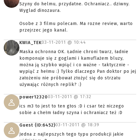
Szyny do helmu, przydatne. Ochraniacz.. dziwny.
Wyglad dinozaura.
Osobe z 3 filmu polecam. Ma rozne review, warto
przejrzec jego kanal.
03-11-2011 @
10:44
KWIA_TEK
Maska ochronna OK. Ładnie chroni twarz, ładnie
komponuje się z goglami i kamuflażem bluzy,
można ją szybko wpiąć i co ważne - taktycznie -
wypiąć z hełmu :) Tylko dlaczego Pan doktor po jej
założeniu nie próbował złożyć się do strzału
używając różnych replik? :)
03-11-2011 @
17:32
power12320
ics m3 to jest to ten głos :D i csar też niczego
sobie a chełm ładny szyna i ochraniacz też :D
03-11-2011 @
18:39
Guest (ID:6452)
Jedna z najlepszych tego typu produkcji jakie