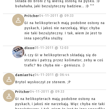
składa do broni z tą wielką osłoną na pysku. :D
buhahaha, jaki bezużyteczny badziew... :D ^^
04-11-2011 @
09:33
Pritcher
GI na helikopterach mają podobne osłony na
pyskach, i jakoś nie narzekają. Więc chyba
nie taki bezużyteczny. I tak, wiem że jest to
inna specyfika służby.
05-11-2011 @
12:03
dixon
A czy GI w helikopterach składają się do
strzału i patrzą przez kolimator, zeby w coś
trafic? No chyba nie - geniuszu. :)
04-11-2011 @
06:44
damian14c
Brytol wyskoczył ze stenem. ;P
04-11-2011 @
09:33
Pritcher
GI na helikopterach mają podobne osłony na
pyskach, i jakoś nie narzekają. Więc chyba nie taki