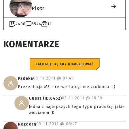
Piotr
4408
6544
11
KOMENTARZE
ZALOGUJ SIĘ ABY KOMENTOWAĆ
03-11-2011 @
07:49
Padaka
Prezentacja M3 - re-we-la-cyj-nie zrobiona :-)
03-11-2011 @
18:39
Guest (ID:6452)
Jedna z najlepszych tego typu produkcji jakie
widziałem :D
03-11-2011 @
08:47
Regdorn