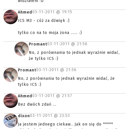
widziałem :D
03-11-2011 @
19:15
Ahmed
ICS M3 - cóż za dźwięk :)
tylko co na to moja żona ...... :)
03-11-2011 @
21:56
Promant
No, z porównania to jednak wyraźnie widać,
że tylko ICS :)
03-11-2011 @
21:56
Promant
No, z porównania to jednak wyraźnie widać, że
tylko ICS :)
03-11-2011 @
21:57
Ahmed
Bez dwóch zdań ...
03-11-2011 @
23:53
dixon
Ja jestem jednego ciekaw.. Jak on się do *****