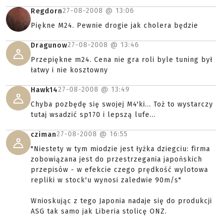
27-08-2008 @
13:06
Regdorn
Piękne M24. Pewnie drogie jak cholera będzie
27-08-2008 @
13:46
Dragunow
Przepiękne m24. Cena nie gra roli byle tuning był
łatwy i nie kosztowny
27-08-2008 @
13:49
Hawk14
Chyba pozbędę się swojej M4'ki... Toż to wystarczy
tutaj wsadzić sp170 i lepszą lufe...
27-08-2008 @
16:55
cziman
"Niestety w tym miodzie jest łyżka dziegciu: firma
zobowiązana jest do przestrzegania japońskich
przepisów - w efekcie czego prędkość wylotowa
repliki w stock'u wynosi zaledwie 90m/s"
Wnioskując z tego Japonia nadaje się do produkcji
ASG tak samo jak Liberia stolicę ONZ.