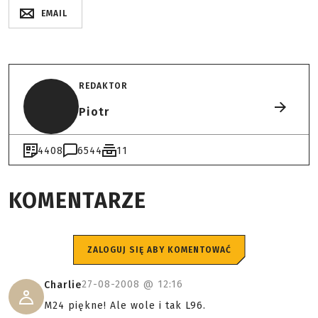
EMAIL
REDAKTOR
Piotr
4408
6544
11
KOMENTARZE
ZALOGUJ SIĘ ABY KOMENTOWAĆ
27-08-2008 @
12:16
Charlie
M24 piękne! Ale wole i tak L96.