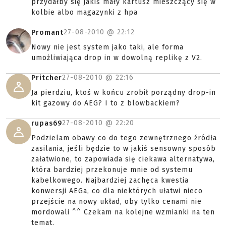
przydałby się jakiś mały kartusz mieszczący się w
kolbie albo magazynki z hpa
27-08-2010 @
22:12
Promant
Nowy nie jest system jako taki, ale forma
umożliwiająca drop in w dowolną replikę z V2.
27-08-2010 @
22:16
Pritcher
Ja pierdziu, ktoś w końcu zrobił porządny drop-in
kit gazowy do AEG? I to z blowbackiem?
27-08-2010 @
22:20
rupas69
Podzielam obawy co do tego zewnętrznego źródła
zasilania, jeśli będzie to w jakiś sensowny sposób
załatwione, to zapowiada się ciekawa alternatywa,
która bardziej przekonuje mnie od systemu
kabelkowego. Najbardziej zachęca kwestia
konwersji AEGa, co dla niektórych ułatwi nieco
przejście na nowy układ, oby tylko cenami nie
mordowali ^^ Czekam na kolejne wzmianki na ten
temat.