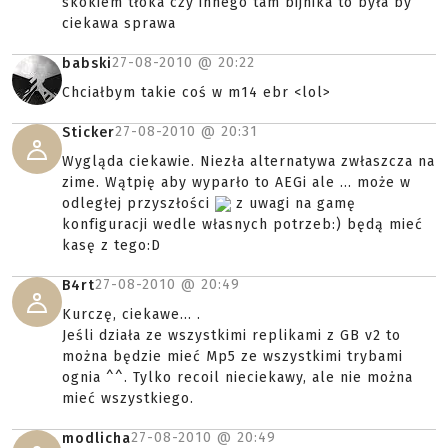
skokiem tłoka czy innego tam bijnika to była by
ciekawa sprawa
27-08-2010 @
20:22
babski
Chciałbym takie coś w m14 ebr <lol>
27-08-2010 @
20:31
Sticker
Wygląda ciekawie. Niezła alternatywa zwłaszcza na
zime. Wątpię aby wyparło to AEGi ale ... może w
odległej przyszłości
z uwagi na gamę
konfiguracji wedle własnych potrzeb:) będą mieć
kasę z tego:D
27-08-2010 @
20:49
B4rt
Kurczę, ciekawe... .
Jeśli działa ze wszystkimi replikami z GB v2 to
można będzie mieć Mp5 ze wszystkimi trybami
ognia ^^. Tylko recoil nieciekawy, ale nie można
mieć wszystkiego.
27-08-2010 @
20:49
modlicha