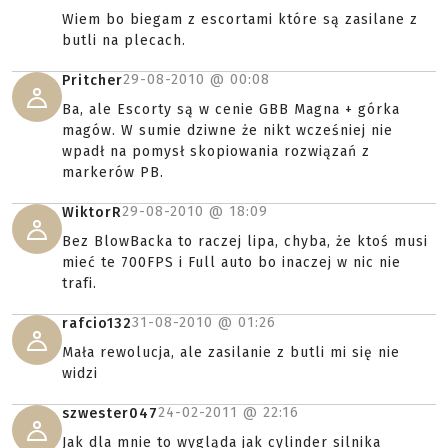
Wiem bo biegam z escortami które są zasilane z
butli na plecach.
29-08-2010 @
00:08
Pritcher
Ba, ale Escorty są w cenie GBB Magna + górka
magów. W sumie dziwne że nikt wcześniej nie
wpadł na pomysł skopiowania rozwiązań z
markerów PB.
29-08-2010 @
18:09
WiktorR
Bez BlowBacka to raczej lipa, chyba, że ktoś musi
mieć te 700FPS i Full auto bo inaczej w nic nie
trafi.
31-08-2010 @
01:26
rafcio132
Mała rewolucja, ale zasilanie z butli mi się nie
widzi
24-02-2011 @
22:16
szwester047
Jak dla mnie to wygląda jak cylinder silnika