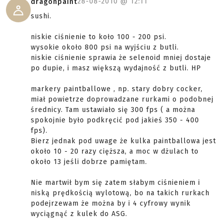
28-08-2010 @
12:11
dragonpaint
sushi.
niskie ciśnienie to koło 100 - 200 psi.
wysokie około 800 psi na wyjściu z butli.
niskie ciśnienie sprawia że selenoid mniej dostaje
po dupie, i masz większą wydajność z butli. HP
markery paintballowe , np. stary dobry cocker,
miał powietrze doprowadzane rurkami o podobnej
średnicy. Tam ustawiało się 300 fps ( a można
spokojnie było podkręcić pod jakieś 350 - 400
fps).
Bierz jednak pod uwage że kulka paintballowa jest
około 10 - 20 razy cięższa, a moc w dżulach to
około 13 jeśli dobrze pamiętam.
Nie martwił bym się zatem słabym ciśnieniem i
niską prędkością wylotową, bo na takich rurkach
podejrzewam że można by i 4 cyfrowy wynik
wyciągnąć z kulek do ASG.