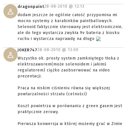
28-08-2010 @
12:13
dragonpaint
dodam jeszcze że ogólnie całość przypomina mi
mocno systemy z karabinków paintballowych.
Selenoid faktycznie sterowany jest elektronicznie,
ale do tego wystarcza zwykła 9v bateria z kiosku
ruchu i wystarcza naprawdę na długo
28-08-2010 @
13:00
JOKER747
Wszystko ok. prosty system zamkniętego tłoka z
elektrozaworem(może solenoidem i jakimś
regulatorem) ciężko zaobserwować na video
prezentacji.
Praca na niskim ciśnieniu równa się większej
powtarzalności strzału (celności)
Koszt powietrza w porównaniu z green gasem jest
praktycznie zerowy.
Pierwsza konwersja w której możemy grać w Zimie