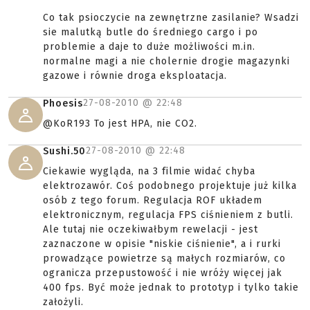
Co tak psioczycie na zewnętrzne zasilanie? Wsadzi
sie malutką butle do średniego cargo i po
problemie a daje to duże możliwości m.in.
normalne magi a nie cholernie drogie magazynki
gazowe i równie droga eksploatacja.
27-08-2010 @
22:48
Phoesis
@KoR193 To jest HPA, nie CO2.
27-08-2010 @
22:48
Sushi.50
Ciekawie wygląda, na 3 filmie widać chyba
elektrozawór. Coś podobnego projektuje już kilka
osób z tego forum. Regulacja ROF układem
elektronicznym, regulacja FPS ciśnieniem z butli.
Ale tutaj nie oczekiwałbym rewelacji - jest
zaznaczone w opisie "niskie ciśnienie", a i rurki
prowadzące powietrze są małych rozmiarów, co
ogranicza przepustowość i nie wróży więcej jak
400 fps. Być może jednak to prototyp i tylko takie
założyli.