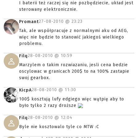
I baterii też raczej się nie pozbędziecie, układ jest
sterowany elektronicznie.
27-08-2010 @
23:23
Promant
Tak, ale współpracuje z normalnymi aku od AEG,
więc nie będzie to stanowić jakiegoś wielkiego
problemu.
28-08-2010 @
10:59
Filq
Marzylem o takim rozwiazaniu, jesli cena bedzie
oscylowac w granicach 200$ to na 100% zastapie
swoj gearbox.
28-08-2010 @
11:30
KicpA
100$ kosztują lufy edgiego więc wątpię aby to
było tylko 2 razy droższe
28-08-2010 @
12:04
Filq
Byle nie kosztowalo tyle co MTW :C