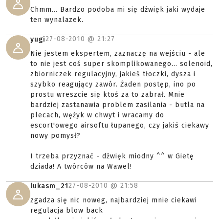
Chmm... Bardzo podoba mi się dźwięk jaki wydaje
ten wynalazek.
27-08-2010 @
21:27
yugi
Nie jestem ekspertem, zaznaczę na wejściu - ale
to nie jest coś super skomplikowanego... solenoid,
zbiorniczek regulacyjny, jakieś tłoczki, dysza i
szybko reagujący zawór. Żaden postęp, ino po
prostu wreszcie się ktoś za to zabrał. Mnie
bardziej zastanawia problem zasilania - butla na
plecach, wężyk w chwyt i wracamy do
escort'owego airsoftu łupanego, czy jakiś ciekawy
nowy pomysł?
I trzeba przyznać - dźwięk miodny ^^ w Gietę
dziada! A twórców na Wawel!
27-08-2010 @
21:58
lukasm_21
zgadza się nic noweg, najbardziej mnie ciekawi
regulacja blow back