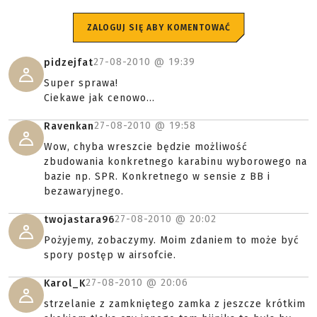
ZALOGUJ SIĘ ABY KOMENTOWAĆ
27-08-2010 @
19:39
pidzejfat
Super sprawa!
Ciekawe jak cenowo...
27-08-2010 @
19:58
Ravenkan
Wow, chyba wreszcie będzie możliwość
zbudowania konkretnego karabinu wyborowego na
bazie np. SPR. Konkretnego w sensie z BB i
bezawaryjnego.
27-08-2010 @
20:02
twojastara96
Pożyjemy, zobaczymy. Moim zdaniem to może być
spory postęp w airsofcie.
27-08-2010 @
20:06
Karol_K
strzelanie z zamkniętego zamka z jeszcze krótkim