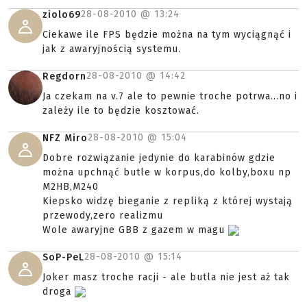
28-08-2010 @
13:24
ziolo69
Ciekawe ile FPS będzie można na tym wyciągnąć i
jak z awaryjnością systemu.
28-08-2010 @
14:42
Regdorn
Ja czekam na v.7 ale to pewnie troche potrwa...no i
zależy ile to będzie kosztować.
28-08-2010 @
15:04
NFZ Miro
Dobre rozwiązanie jedynie do karabinów gdzie
można upchnąć butle w korpus,do kolby,boxu np
M2HB,M240
Kiepsko widzę bieganie z repliką z której wystają
przewody,zero realizmu
Wole awaryjne GBB z gazem w magu
28-08-2010 @
15:14
SoP-PeL
Joker masz troche racji - ale butla nie jest aż tak
droga