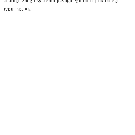
analogicznego systemu pasującego do replik innego
typu, np. AK.