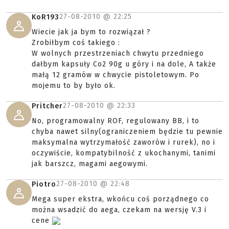
27-08-2010 @
22:25
KoR193
Wiecie jak ja bym to rozwiązał ?
Zrobiłbym coś takiego :
W wolnych przestrzeniach chwytu przedniego
dałbym kapsuły Co2 90g u góry i na dole, A także
małą 12 gramów w chwycie pistoletowym. Po
mojemu to by było ok.
27-08-2010 @
22:33
Pritcher
No, programowalny ROF, regulowany BB, i to
chyba nawet silny(ograniczeniem będzie tu pewnie
maksymalna wytrzymałość zaworów i rurek), no i
oczywiście, kompatybilność z ukochanymi, tanimi
jak barszcz, magami aegowymi.
27-08-2010 @
22:48
Piotro
Mega super ekstra, wkońcu coś porządnego co
można wsadzić do aega, czekam na wersję V.3 i
cene