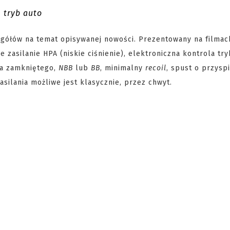
tryb auto
zegółów na temat opisywanej nowości. Prezentowany na filmac
zasilanie HPA (niskie ciśnienie), elektroniczna kontrola tr
ka zamkniętego,
NBB
lub
BB
, minimalny
recoil
, spust o przysp
asilania możliwe jest klasycznie, przez chwyt.