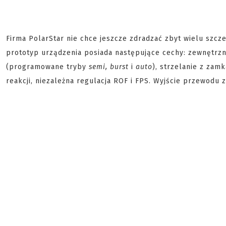
Firma PolarStar nie chce jeszcze zdradzać zbyt wielu szc
prototyp urządzenia posiada następujące cechy: zewnętrzne 
(programowane tryby
semi, burst
i
auto
), strzelanie z zam
reakcji, niezależna regulacja ROF i FPS. Wyjście przewodu z