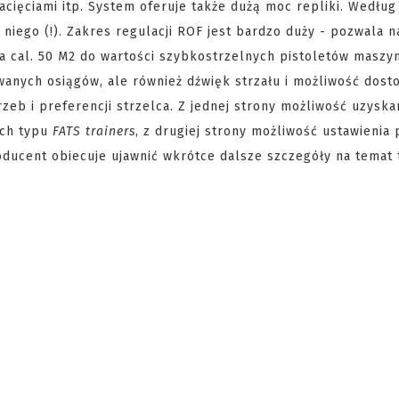
cięciami itp. System oferuje także dużą moc repliki. Wedłu
niego (!). Zakres regulacji ROF jest bardzo duży - pozwala n
a cal. 50 M2 do wartości szybkostrzelnych pistoletów maszy
owanych osiągów, ale również dźwięk strzału i możliwość dost
rzeb i preferencji strzelca. Z jednej strony możliwość uzyska
ch typu
FATS trainers
, z drugiej strony możliwość ustawienia
oducent obiecuje ujawnić wkrótce dalsze szczegóły na temat