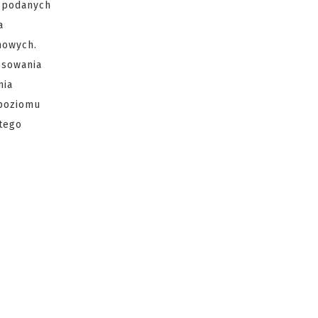
g podanych
a
nowych.
osowania
nia
 poziomu
 tego