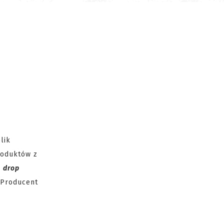
lik
roduktów z
u
drop
 Producent