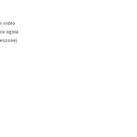
h
video
ybu ognia
ieszonej