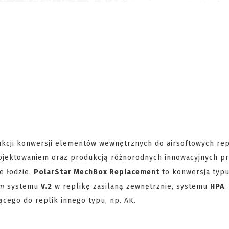
kcji konwersji elementów wewnętrznych do airsoftowych rep
projektowaniem oraz produkcją różnorodnych innowacyjnych p
e łodzie.
PolarStar MechBox Replacement
to konwersja typ
em
systemu
V.2
w replikę zasilaną zewnętrznie, systemu
HPA
.
cego do replik innego typu, np. AK.