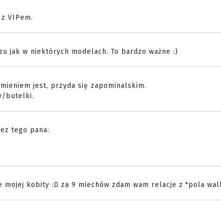
 z VIPem.
zu jak w niektórych modelach. To bardzo ważne :)
imieniem jest, przyda się zapominalskim.
y/butelki.
ez tego pana:
e mojej kobity :D za 9 miechów zdam wam relacje z "pola walk