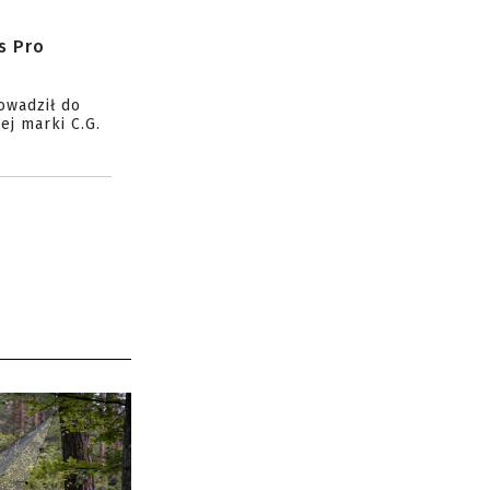
s Pro
owadził do
ej marki C.G.