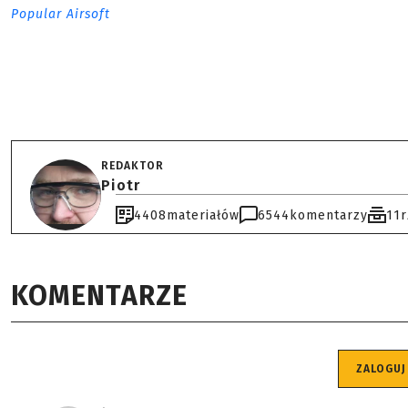
Popular Airsoft
REDAKTOR
Piotr
4408
materiałów
6544
komentarzy
11
KOMENTARZE
ZALOGUJ