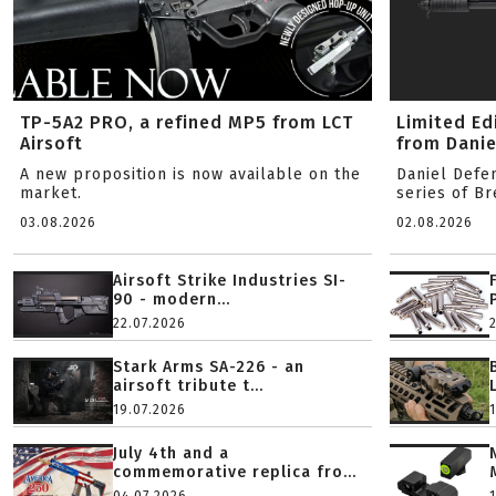
TP-5A2 PRO, a refined MP5 from LCT
Limited Ed
Airsoft
from Danie
A new proposition is now available on the
Daniel Defe
market.
series of B
03.08.2026
02.08.2026
Airsoft Strike Industries SI-
90 - modern...
22.07.2026
Stark Arms SA-226 - an
airsoft tribute t...
19.07.2026
July 4th and a
commemorative replica fro...