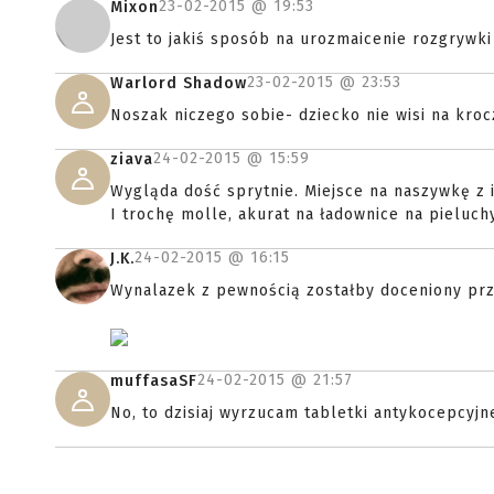
23-02-2015 @
19:53
Mixon
Jest to jakiś sposób na urozmaicenie rozgrywki
23-02-2015 @
23:53
Warlord Shadow
Noszak niczego sobie- dziecko nie wisi na kroc
24-02-2015 @
15:59
ziava
Wygląda dość sprytnie. Miejsce na naszywkę z 
I trochę molle, akurat na ładownice na pieluch
24-02-2015 @
16:15
J.K.
Wynalazek z pewnością zostałby doceniony prz
24-02-2015 @
21:57
muffasaSF
No, to dzisiaj wyrzucam tabletki antykocepcyjn