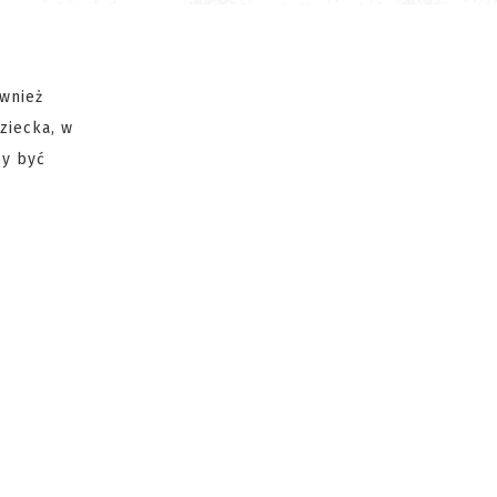
ównież
ziecka, w
by być