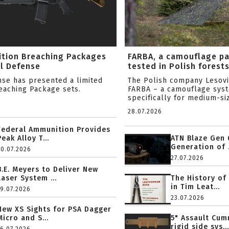
ition Breaching Packages
FARBA, a camouflage p
l Defense
tested in Polish forest
nse has presented a limited
The Polish company Lesov
reaching Package sets.
FARBA – a camouflage sys
specifically for medium-siz
28.07.2026
Federal Ammunition Provides
Peak Alloy T...
ATN Blaze Gen 
Generation of .
20.07.2026
27.07.2026
B.E. Meyers to Deliver New
Laser System ...
The History of
in Tim Leat...
19.07.2026
23.07.2026
New XS Sights for PSA Dagger
Micro and S...
5" Assault Cu
rigid side sys...