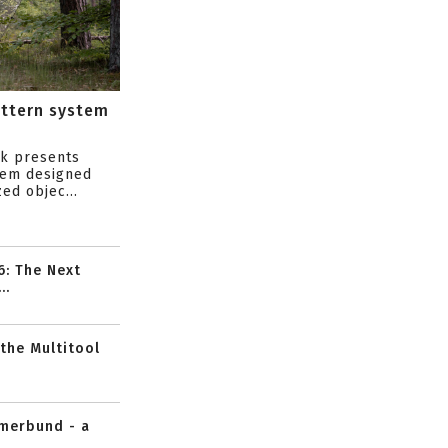
attern system
s
ik presents
tem designed
ed objec...
6: The Next
..
 the Multitool
mmerbund - a