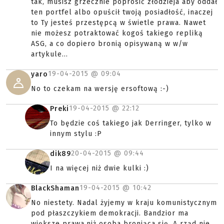
tak, musisz grzecznie poprosić złodzieja aby oddał
ten portfel albo opuścił twoją posiadłość, inaczej
to Ty jesteś przestępcą w świetle prawa. Nawet
nie możesz potraktować kogoś takiego repliką
ASG, a co dopiero bronią opisywaną w w/w
artykule...
19-04-2015 @
09:04
yaro
No to czekam na wersję ersoftową :-)
19-04-2015 @
22:12
Preki
To będzie coś takiego jak Derringer, tylko w
innym stylu :P
20-04-2015 @
09:44
dik89
I na więcej niż dwie kulki :)
19-04-2015 @
10:42
BlackShaman
No niestety. Nadal żyjemy w kraju komunistycznym
pod płaszczykiem demokracji. Bandzior ma
większe prawa,niż osoba broniąca się. A rząd nie