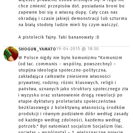
chce zmienić przepisów dot. posiadania broni bo
zapewne boi się o własną dupę. Cały czas nas
okradają i czasie jakiejś demonstracji lub szturmu
na białą stodołę ludzie mieli by czym walczyć.
A pistolecik fajny. Taki bananowaty :D
19-04-2015 @
18:30
SHOGUN_YAMATO
W Polsce nigdy nie było komunizmu "Komunizm
(od łac. communis – wspólny, powszechny) –
utopijna ideologia społeczno-polityczna,
zakładająca całkowite zniesienie własności
prywatnej, rodziny, różnic klasowych, religii i
państwa, uznanych jako struktury społecznego zła
i wyzysku oraz ustanowienie drogą rewolucji po
etapie dyktatury proletariatu społeczeństwa
bezklasowego z kolektywną własnością środków
produkcji i równym podziałem dóbr według zasady
od każdego według zdolności, każdemu według
potrzeb." Był natomiast socjalizm Socjalizm (łac.
societas – wspólnota) – 1. wieloznaczne pojęcie,