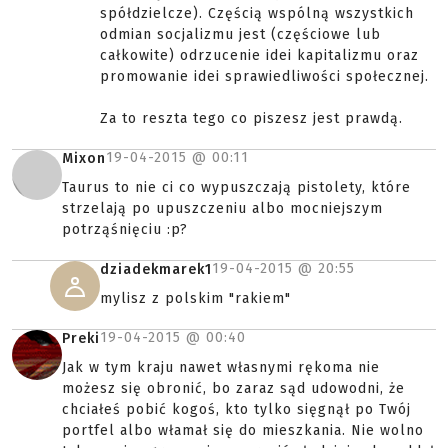
spółdzielcze). Częścią wspólną wszystkich
odmian socjalizmu jest (częściowe lub
całkowite) odrzucenie idei kapitalizmu oraz
promowanie idei sprawiedliwości społecznej.
Za to reszta tego co piszesz jest prawdą.
19-04-2015 @
00:11
Mixon
Taurus to nie ci co wypuszczają pistolety, które
strzelają po upuszczeniu albo mocniejszym
potrząśnięciu :p?
19-04-2015 @
20:55
dziadekmarek1
mylisz z polskim "rakiem"
19-04-2015 @
00:40
Preki
Jak w tym kraju nawet własnymi rękoma nie
możesz się obronić, bo zaraz sąd udowodni, że
chciałeś pobić kogoś, kto tylko sięgnął po Twój
portfel albo włamał się do mieszkania. Nie wolno