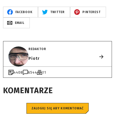
FACEBOOK
TWITTER
PINTEREST
EMAIL
REDAKTOR
Piotr
4408
6544
11
KOMENTARZE
ZALOGUJ SIĘ ABY KOMENTOWAĆ