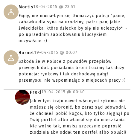
18-04-2015 @
23:51
Mortis
Fajny, nie musiałbym się tłumaczyć policji "panie,
zabawka dla syna na urodziny, patrz pan, jakie
świecidełka, które dziecko by się nie ucieszyło". -
po uprzednim zablokowaniu kluczykiem
oczywiście. :)
19-04-2015 @
00:07
Hornet
Szkoda że w Polsce z powodów przepisów
prawnych dot. posiadania broni tracimy tak duży
potencjał rynkowy i tak dochodową gałąź
przemysłu, nie wspominając o miejscach pracy :(
19-04-2015 @
00:40
Preki
Jak w tym kraju nawet własnymi rękoma nie
możesz się obronić, bo zaraz sąd udowodni,
że chciałeś pobić kogoś, kto tylko sięgnął po
Twój portfel albo włamał się do mieszkania.
Nie wolno tak, musisz grzecznie poprosić
złodzieja aby oddał ten portfel albo opuścił