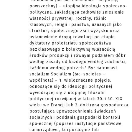
powszechny) – utopijna ideologia społeczno-
polityczna, zakładająca całkowite zniesienie
własności prywatnej, rodziny, różnic
klasowych, religii i państwa, uznanych jako
struktury społecznego zła i wyzysku oraz
ustanowienie drogą rewolucji po etapie
dyktatury proletariatu społeczeństwa
bezklasowego z kolektywną własnością
środków produkcji i równym podziałem dóbr
według zasady od każdego według zdolności,
każdemu według potrzeb." Był natomiast
socjalizm Socjalizm (łac. societas –
wspólnota) – 1. wieloznaczne pojęcie,
odnoszące się do ideologii politycznej
wywodzącej się z utopijnej filozofii
politycznej rozwijanej w latach 30. i 40. XIX
wieku we Francji lub 2. doktryna gospodarcza
postulująca upowszechnienia świadczeń
socjalnych i poddania gospodarki kontroli
społecznej (poprzez instytucje państwowe,
samorządowe, korporacyjne lub