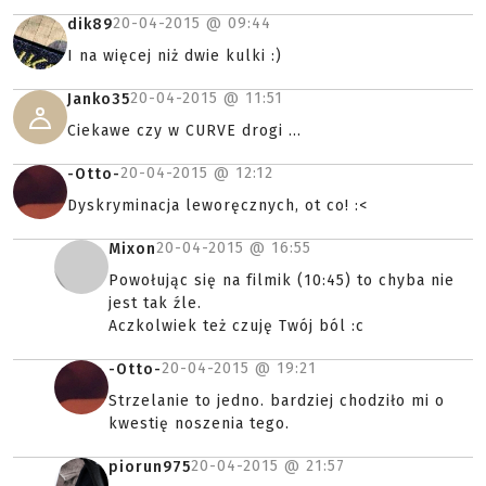
20-04-2015 @
09:44
dik89
I na więcej niż dwie kulki :)
20-04-2015 @
11:51
Janko35
Ciekawe czy w CURVE drogi ...
20-04-2015 @
12:12
-Otto-
Dyskryminacja leworęcznych, ot co! :<
20-04-2015 @
16:55
Mixon
Powołując się na filmik (10:45) to chyba nie
jest tak źle.
Aczkolwiek też czuję Twój ból :c
20-04-2015 @
19:21
-Otto-
Strzelanie to jedno. bardziej chodziło mi o
kwestię noszenia tego.
20-04-2015 @
21:57
piorun975