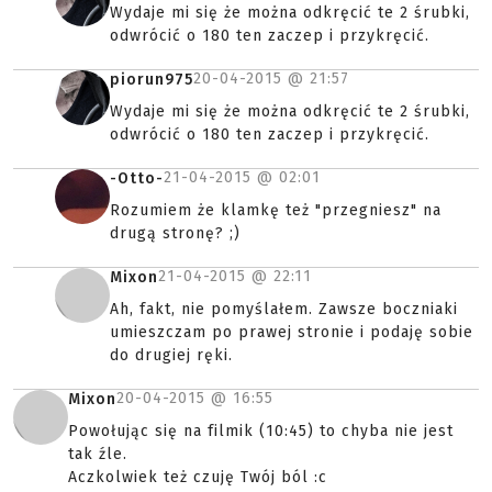
Wydaje mi się że można odkręcić te 2 śrubki,
odwrócić o 180 ten zaczep i przykręcić.
20-04-2015 @
21:57
piorun975
Wydaje mi się że można odkręcić te 2 śrubki,
odwrócić o 180 ten zaczep i przykręcić.
21-04-2015 @
02:01
-Otto-
Rozumiem że klamkę też "przegniesz" na
drugą stronę? ;)
21-04-2015 @
22:11
Mixon
Ah, fakt, nie pomyślałem. Zawsze boczniaki
umieszczam po prawej stronie i podaję sobie
do drugiej ręki.
20-04-2015 @
16:55
Mixon
Powołując się na filmik (10:45) to chyba nie jest
tak źle.
Aczkolwiek też czuję Twój ból :c