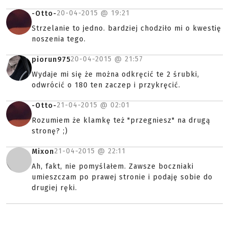
20-04-2015 @
19:21
-Otto-
Strzelanie to jedno. bardziej chodziło mi o kwestię
noszenia tego.
20-04-2015 @
21:57
piorun975
Wydaje mi się że można odkręcić te 2 śrubki,
odwrócić o 180 ten zaczep i przykręcić.
21-04-2015 @
02:01
-Otto-
Rozumiem że klamkę też "przegniesz" na drugą
stronę? ;)
21-04-2015 @
22:11
Mixon
Ah, fakt, nie pomyślałem. Zawsze boczniaki
umieszczam po prawej stronie i podaję sobie do
drugiej ręki.