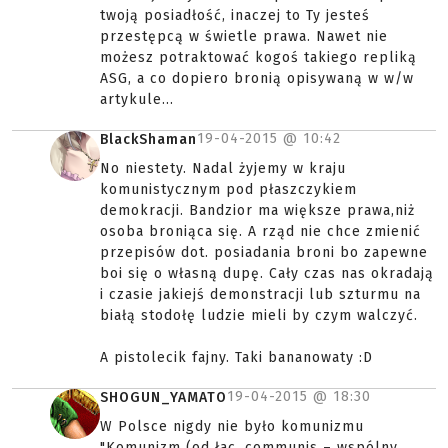
twoją posiadłość, inaczej to Ty jesteś
przestępcą w świetle prawa. Nawet nie
możesz potraktować kogoś takiego repliką
ASG, a co dopiero bronią opisywaną w w/w
artykule...
19-04-2015 @
10:42
BlackShaman
No niestety. Nadal żyjemy w kraju
komunistycznym pod płaszczykiem
demokracji. Bandzior ma większe prawa,niż
osoba broniąca się. A rząd nie chce zmienić
przepisów dot. posiadania broni bo zapewne
boi się o własną dupę. Cały czas nas okradają
i czasie jakiejś demonstracji lub szturmu na
białą stodołę ludzie mieli by czym walczyć.
A pistolecik fajny. Taki bananowaty :D
19-04-2015 @
18:30
SHOGUN_YAMATO
W Polsce nigdy nie było komunizmu
"Komunizm (od łac. communis – wspólny,