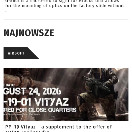
G-Shot is a micro-red to sight for Glocks that allows
for the mounting of optics on the factory slide without
...
NAJNOWSZE
AIRSOFT
PP-19 Vityaz - a supplement to the offer of