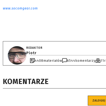
www.socomgear.com
REDAKTOR
Piotr
4408
materiałów
6544
komentarzy
11
KOMENTARZE
ZALOGUJ