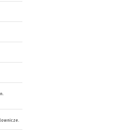
n.
lownicze.