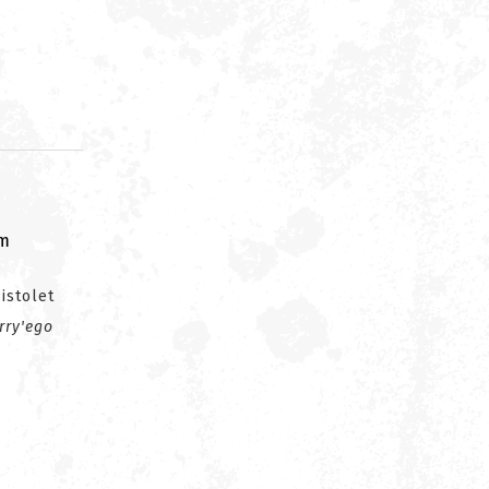
om
Pistolet
rry'ego