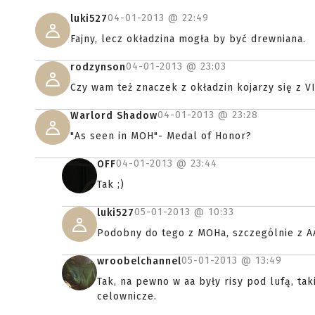
04-01-2013 @
22:49
luki527
Fajny, lecz okładzina mogła by być drewniana.
04-01-2013 @
23:03
rodzynson
Czy wam też znaczek z okładzin kojarzy się z V
04-01-2013 @
23:28
Warlord Shadow
"As seen in MOH"- Medal of Honor?
04-01-2013 @
23:44
OFF
Tak ;)
05-01-2013 @
10:33
luki527
Podobny do tego z MOHa, szczególnie z A
05-01-2013 @
13:49
wroobelchannel
Tak, na pewno w aa były risy pod lufą, ta
celownicze.