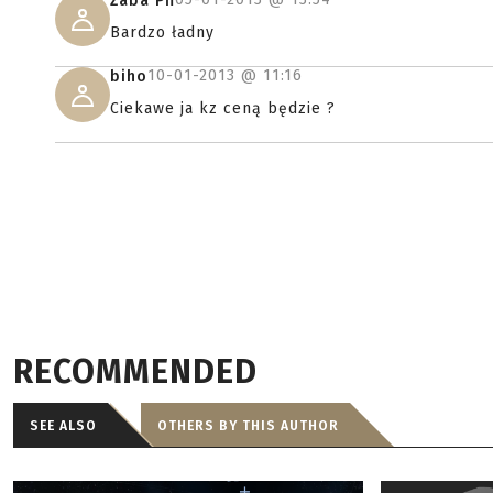
Żaba Pń
Bardzo ładny
10-01-2013 @
11:16
biho
Ciekawe ja kz ceną będzie ?
RECOMMENDED
SEE ALSO
OTHERS BY THIS AUTHOR