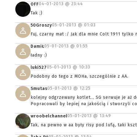
04-01-2013 @
23:44
OFF
Tak ;)
05-01-2013 @
01:03
50Groszy
Fuj, czarny mat :/ Jak dla mnie Colt 1911 tylk
05-01-2013 @
01:55
DamiŁ
ładny :)
05-01-2013 @
10:33
luki527
Podobny do tego z MOHa, szczególnie z AA.
05-01-2013 @
12:25
Smutas
kolejny odgrzewany kotlet... SG serwuje je aż d
Popracowali by lepiej na jakością i stworzyli 
05-01-2013 @
13:49
wroobelchannel
Tak, na pewno w aa były risy pod lufą, taki ks
05-01-2013 @
13:54