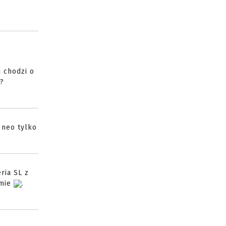
i chodzi o
p?
 neo tylko
ria SL z
emie
.