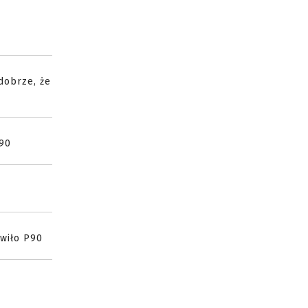
dobrze, że
P90
awiło P90