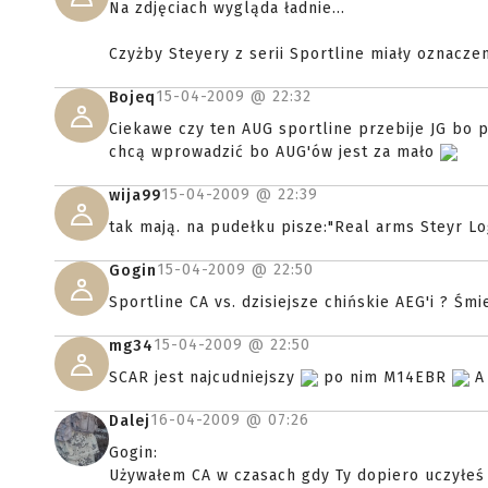
Na zdjęciach wygląda ładnie...
Czyżby Steyery z serii Sportline miały oznacze
15-04-2009 @
22:32
Bojeq
Ciekawe czy ten AUG sportline przebije JG bo 
chcą wprowadzić bo AUG'ów jest za mało
15-04-2009 @
22:39
wija99
tak mają. na pudełku pisze:"Real arms Steyr Lo
15-04-2009 @
22:50
Gogin
Sportline CA vs. dzisiejsze chińskie AEG'i ? Śmie
15-04-2009 @
22:50
mg34
SCAR jest najcudniejszy
po nim M14EBR
A 
16-04-2009 @
07:26
Dalej
Gogin:
Używałem CA w czasach gdy Ty dopiero uczyłeś s