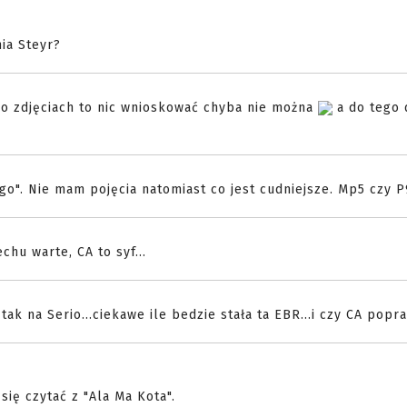
nia Steyr?
po zdjęciach to nic wnioskować chyba nie można
a do tego 
go". Nie mam pojęcia natomiast co jest cudniejsze. Mp5 czy 
chu warte, CA to syf...
tak na Serio...ciekawe ile bedzie stała ta EBR...i czy CA popr
ię czytać z "Ala Ma Kota".