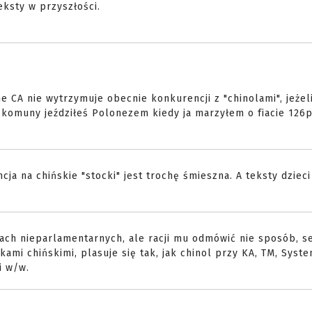
ksty w przyszłości.
ne CA nie wytrzymuje obecnie konkurencji z "chinolami", jeżel
a komuny jeździłeś Polonezem kiedy ja marzyłem o fiacie 126
a na chińskie "stocki" jest trochę śmieszna. A teksty dzieci
ch nieparlamentarnych, ale racji mu odmówić nie sposób, se
ami chińskimi, plasuje się tak, jak chinol przy KA, TM, Syst
i w/w.