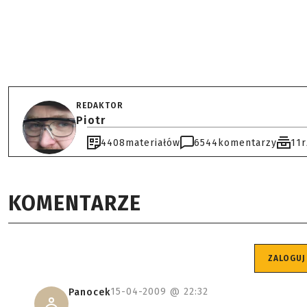
REDAKTOR
Piotr
4408
materiałów
6544
komentarzy
11
KOMENTARZE
ZALOGUJ
15-04-2009 @
22:32
Panocek