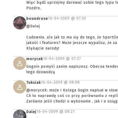
Więc bądź uprzejmy darować sobie tego typu te
Pozdro.
16-04-2009 @
07:33
boundrose
@Dalej
Cudownie, ale jak to ma się do tego, że Sportli
jakość i features? Może jeszcze wypalisz, że z
Klękajcie narody!
16-04-2009 @
07:37
morycek
Gogoin pomyśl zanim napiszesz. Obecna tendencj
tego dzowodzą
16-04-2009 @
08:08
Tuksiak
@morycek: może i Kolega Gogin napisał w słowa
CA to naprawdę coś co przy porównaniu z replik
Zarówno jeśli chodzi o wykonanie , jak i o osiąg
16-04-2009 @
08:21
Dalej