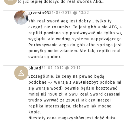
to już lepiej dołożyć do real sworda AEG...
31-07-2012 @
13:32
grzesio93
Yhh real sword aeg jest dobry... tylko ty
czegoś nie rozumisz. To jest gbb a nie AEG, a
repliki powinno się porównywać nie tylko wg
wyglądu, ale według systemu napędzającego.
Porównywanie aega do gbb albo springa jest
pomyłką moim zdaniem. Ale tak, repliki real
sworda są uber.
31-07-2012 @
23:17
Shuad
Szczególnie, że ceny na pewno będą
podobne -.- Wersja z ABS(niezbyt podoba mi
się wersja wood) pewnie będzie kosztować
mniej niż 1500 zł, a SWD Real Sword czasami
trudno wyrwać za 2500zł.Tak czy inaczej
replika interesująca, ciekawe jak mocno
kopie.
Niestety cena magazynków jest dość duża...