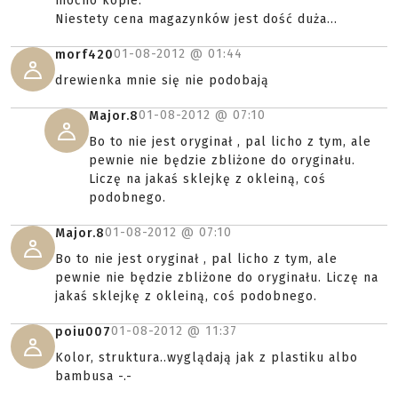
mocno kopie.
Niestety cena magazynków jest dość duża...
01-08-2012 @
01:44
morf420
drewienka mnie się nie podobają
01-08-2012 @
07:10
Major.8
Bo to nie jest oryginał , pal licho z tym, ale
pewnie nie będzie zbliżone do oryginału.
Liczę na jakaś sklejkę z okleiną, coś
podobnego.
01-08-2012 @
07:10
Major.8
Bo to nie jest oryginał , pal licho z tym, ale
pewnie nie będzie zbliżone do oryginału. Liczę na
jakaś sklejkę z okleiną, coś podobnego.
01-08-2012 @
11:37
poiu007
Kolor, struktura..wyglądają jak z plastiku albo
bambusa -.-