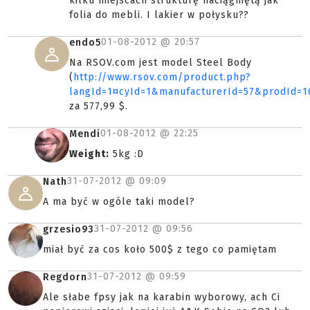
kilku miejscach strukturę naciągniętą jak
folia do mebli. I lakier w połysku??
01-08-2012 @
20:57
endo5
Na RSOV.com jest model Steel Body
(
http://www.rsov.com/product.php?
langId=1¤cyId=1&manufacturerId=57&prodId=1
za 577,99 $.
01-08-2012 @
22:25
Mendi
Weight:
5kg :D
31-07-2012 @
09:09
Nath
A ma być w ogóle taki model?
31-07-2012 @
09:56
grzesio93
miał być za cos koło 500$ z tego co pamiętam
31-07-2012 @
09:59
Regdorn
Ale słabe fpsy jak na karabin wyborowy, ach Ci