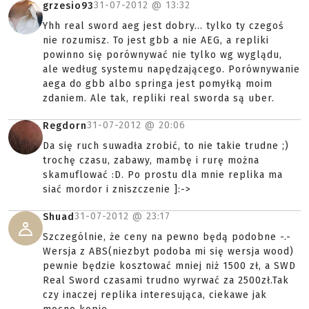
31-07-2012 @
13:32
grzesio93
Yhh real sword aeg jest dobry... tylko ty czegoś
nie rozumisz. To jest gbb a nie AEG, a repliki
powinno się porównywać nie tylko wg wyglądu,
ale według systemu napędzającego. Porównywanie
aega do gbb albo springa jest pomyłką moim
zdaniem. Ale tak, repliki real sworda są uber.
31-07-2012 @
20:06
Regdorn
Da się ruch suwadła zrobić, to nie takie trudne ;)
trochę czasu, zabawy, mambę i rurę można
skamuflować :D. Po prostu dla mnie replika ma
siać mordor i zniszczenie ]:->
31-07-2012 @
23:17
Shuad
Szczególnie, że ceny na pewno będą podobne -.-
Wersja z ABS(niezbyt podoba mi się wersja wood)
pewnie będzie kosztować mniej niż 1500 zł, a SWD
Real Sword czasami trudno wyrwać za 2500zł.Tak
czy inaczej replika interesująca, ciekawe jak