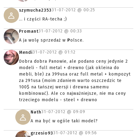
31-07-2012 @
00:25
szymucha2353
... i części RA-techa ;)
31-07-2012 @
00:33
Promant
A ja wolę sprzedaż w
P
olsce.
31-07-2012 @
01:12
Mendi
Dobra dobra Panowie, ale podano ceny jedynie 2
modeli - full metal + drewno (jak okleina do
mebli, ble) za 399usa oraz full metal + kompozyt
za 291usa (moim zdaniem warto oszczedzic te
100$ na tańszej wersji i drewna samemu
kombinować). Ale co najważniejsze, nie ma ceny
trzeciego modelu - steel + drewno
31-07-2012 @
09:09
Nath
A ma być w ogóle taki model?
31-07-2012 @
09:56
grzesio93