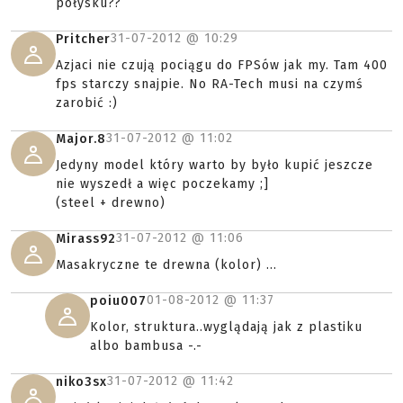
połysku??
31-07-2012 @
10:29
Pritcher
Azjaci nie czują pociągu do FPSów jak my. Tam 400
fps starczy snajpie. No RA-Tech musi na czymś
zarobić :)
31-07-2012 @
11:02
Major.8
Jedyny model który warto by było kupić jeszcze
nie wyszedł a więc poczekamy ;]
(steel + drewno)
31-07-2012 @
11:06
Mirass92
Masakryczne te drewna (kolor) ...
01-08-2012 @
11:37
poiu007
Kolor, struktura..wyglądają jak z plastiku
albo bambusa -.-
31-07-2012 @
11:42
niko3sx