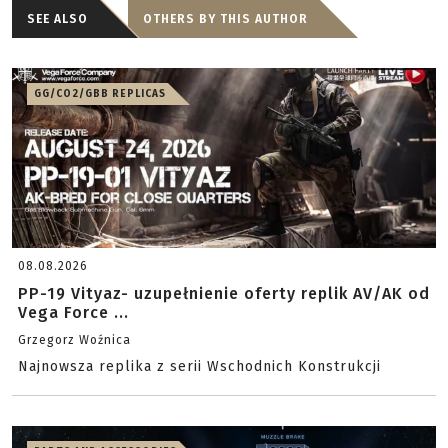
SEE ALSO
OTHERS BY THIS AUTHOR
GG/CO2/GBB REPLICAS
08.08.2026
PP-19 Vityaz- uzupełnienie oferty replik AV/AK od
Vega Force ...
Grzegorz Woźnica
Najnowsza replika z serii Wschodnich Konstrukcji