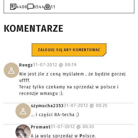
4408
6544
11
KOMENTARZE
ZALOGUJ SIĘ ABY KOMENTOWAĆ
31-07-2012 @
00:19
Reegz
Nie jest żle z ceną myślałem , że będzie gorzej
uffff.
Teraz tylko czekamy na sprzedaż w polsce i
recenzje wmasgu :).
31-07-2012 @
00:25
szymucha2353
... i części RA-techa ;)
31-07-2012 @
00:33
Promant
A ja wolę sprzedaż w
P
olsce.