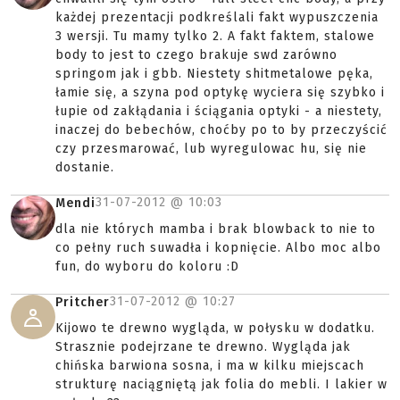
każdej prezentacji podkreślali fakt wypuszczenia
3 wersji. Tu mamy tylko 2. A fakt faktem, stalowe
body to jest to czego brakuje swd zarówno
springom jak i gbb. Niestety shitmetalowe pęka,
łamie się, a szyna pod optykę wyciera się szybko i
łupie od zakłądania i ściągania optyki - a niestety,
inaczej do bebechów, choćby po to by przeczyścić
czy przesmarować, lub wyregulowac hu, się nie
dostanie.
31-07-2012 @
10:03
Mendi
dla nie których mamba i brak blowback to nie to
co pełny ruch suwadła i kopnięcie. Albo moc albo
fun, do wyboru do koloru :D
31-07-2012 @
10:27
Pritcher
Kijowo te drewno wygląda, w połysku w dodatku.
Strasznie podejrzane te drewno. Wygląda jak
chińska barwiona sosna, i ma w kilku miejscach
strukturę naciągniętą jak folia do mebli. I lakier w