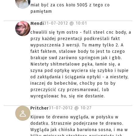
miał być za cos koło 500$ z tego co
pamiętam
31-07-2012 @
10:01
Mendi
chwalili się tym ostro - full steel cnc body, a
przy każdej prezentacji podkreślali fakt
wypuszczenia 3 wersji. Tu mamy tylko 2. A
fakt faktem, stalowe body to jest to czego
brakuje swd zarówno springom jak i gbb.
Niestety shitmetalowe pęka, łamie się, a
szyna pod optykę wyciera się szybko i łupie
od zakłądania i ściągania optyki - a niestety,
inaczej do bebechów, choćby po to by
przeczyścić czy przesmarować, lub
wyregulowac hu, się nie dostanie.
31-07-2012 @
10:27
Pritcher
Kijowo te drewno wygląda, w połysku w
dodatku. Strasznie podejrzane te drewno.
Wygląda jak chińska barwiona sosna, i ma w