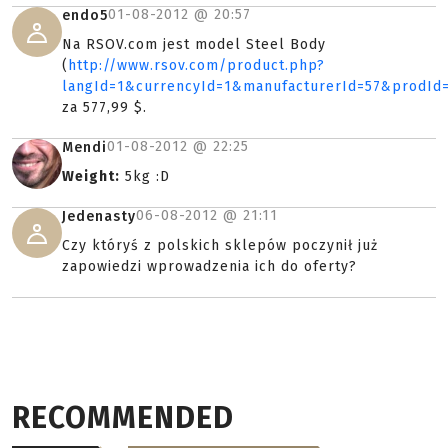
01-08-2012 @
20:57
endo5
Na RSOV.com jest model Steel Body
(
http://www.rsov.com/product.php?
langId=1&currencyId=1&manufacturerId=57&prodId
za 577,99 $.
01-08-2012 @
22:25
Mendi
Weight:
5kg :D
06-08-2012 @
21:11
Jedenasty
Czy któryś z polskich sklepów poczynił już
zapowiedzi wprowadzenia ich do oferty?
RECOMMENDED