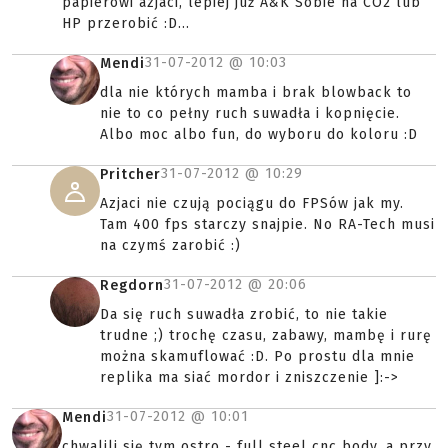
papierowi azjaci, lepiej już A&K Sobie na CO2 lub
HP przerobić :D...
31-07-2012 @
10:03
Mendi
dla nie których mamba i brak blowback to
nie to co pełny ruch suwadła i kopnięcie.
Albo moc albo fun, do wyboru do koloru :D
31-07-2012 @
10:29
Pritcher
Azjaci nie czują pociągu do FPSów jak my.
Tam 400 fps starczy snajpie. No RA-Tech musi
na czymś zarobić :)
31-07-2012 @
20:06
Regdorn
Da się ruch suwadła zrobić, to nie takie
trudne ;) trochę czasu, zabawy, mambę i rurę
można skamuflować :D. Po prostu dla mnie
replika ma siać mordor i zniszczenie ]:->
31-07-2012 @
10:01
Mendi
chwalili się tym ostro - full steel cnc body, a przy