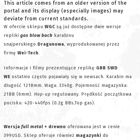
This article comes from an older version of the
portal and its display (especially images) may
deviate from current standards.
W ofercie sklepu
WGC
są już dostępne dwie wersje
repliki
gas blow back
karabinu
snajperskiego
Dragunowa
, wyprodukowanej przez
firmę
Wei-Tech
.
Informacje i filmy prezentujące replikę
GBB SWD
WE
ostatnio często pojawiały się w newsach. Karabin ma
długość 1218mm. Waga: 3340g. Pojemność magazynka:
21BB (6mm).
Hop-up
regulowany. Prędkość początkowa
pocisku: 420-440fps (0.2g BBs,Top gas).
Wersja
full metal
+ drewno
oferowana jest w cenie
399USD. Sklep oferuje również
magazynki
do