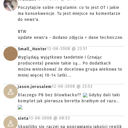
Poczytajcie sobie regulamin: co to jest OT i jakie
ma konsekwencje. Tu jest miejsce na komentarze
do news'a.
BTW
update news'a - dodano zdjęcia + dane techniczne.
12-06-2008 @
23:51
Small_Hunter
Wyglądają wyjątkowo tandetnie i (znając
producenta) pewnie takie są... Po dodatkach
można wnioskować że docelowa grupa wiekowa to
mniej więcej 10-14 latki....
12-06-2008 @
23:53
jason.jerusalem
Dlaczego P8 bez blowbacku??
Gdyby dali taki
komplet jak pierwsza beretta brałbym od razu...
13-06-2008 @
08:53
sieta
Skupiliby się raczej na poprawianiu jakości replik