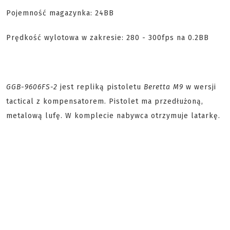
Pojemność magazynka: 24BB
Prędkość wylotowa w zakresie: 280 - 300fps na 0.2BB
GGB-9606FS-2
jest repliką pistoletu
Beretta M9
w wersji
tactical z kompensatorem. Pistolet ma przedłużoną,
metalową lufę. W komplecie nabywca otrzymuje latarkę.