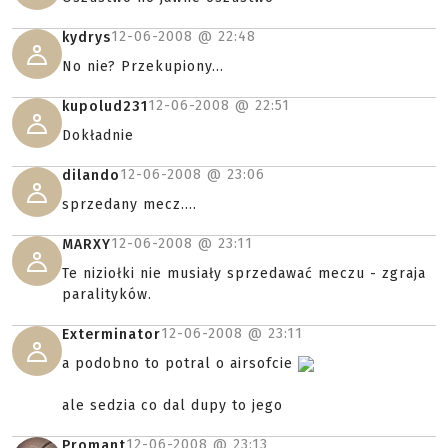
12-06-2008 @
22:48
kydrys
No nie? Przekupiony...
12-06-2008 @
22:51
kupolud231
Dokładnie
12-06-2008 @
23:06
dilando
sprzedany mecz....
12-06-2008 @
23:11
MARXY
Te niziołki nie musiały sprzedawać meczu - zgraja
paralityków.
12-06-2008 @
23:11
Exterminator
a podobno to potral o airsofcie
ale sedzia co dal dupy to jego
12-06-2008 @
23:13
Promant