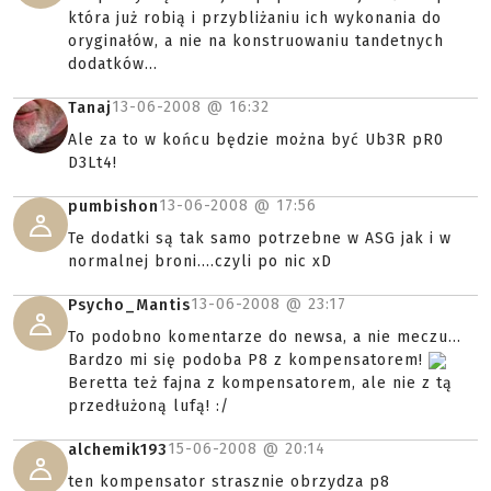
która już robią i przybliżaniu ich wykonania do
oryginałów, a nie na konstruowaniu tandetnych
dodatków...
13-06-2008 @
16:32
Tanaj
Ale za to w końcu będzie można być Ub3R pR0
D3Lt4!
13-06-2008 @
17:56
pumbishon
Te dodatki są tak samo potrzebne w ASG jak i w
normalnej broni....czyli po nic xD
13-06-2008 @
23:17
Psycho_Mantis
To podobno komentarze do newsa, a nie meczu...
Bardzo mi się podoba P8 z kompensatorem!
Beretta też fajna z kompensatorem, ale nie z tą
przedłużoną lufą! :/
15-06-2008 @
20:14
alchemik193
ten kompensator strasznie obrzydza p8