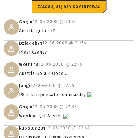
ZALOGUJ SIĘ ABY KOMENTOWAĆ
12-06-2008 @
21:51
Gogin
Austria gola ! xD
12-06-2008 @
21:54
Dziadek71
Plasticzane?
12-06-2008 @
22:15
Wolf.Tns
Austria Gola ? Oooo....
12-06-2008 @
22:29
Jangi
P8 z kompensatorem miażdży
12-06-2008 @
22:37
Gogin
Woohoo gol Austrii
.
12-06-2008 @
22:42
kupolud231
Oszustwo no jawne oszustwo