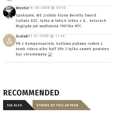
16-06-2008 @
09:50
Westie
Spokojnie, WE zrobiło klona Beretty Sword
Cutlass KSC, tylko w takich lekko z d... kolorach.
Wygląda jak wydłużona 190'tka HFC.
05-07-2008 @
11:46
Scalak
P8 z kompensaorem, kultowa pukawa rodem z
tomb ridera albo half life 2 tylko zamek powinien
być chromowany
RECOMMENDED
SEE ALSO
OTHERS BY THIS AUTHOR