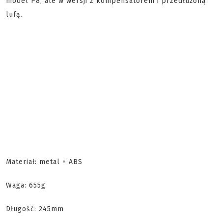
model P8, ale w wersji z kompensatorem i przedłużoną
lufą.
Materiał: metal + ABS
Waga: 655g
Długość: 245mm