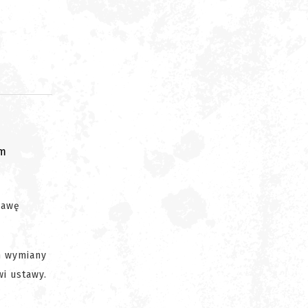
om
bawę
m wymiany
i ustawy.