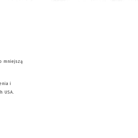
b mniejszą
nia i
ch USA.