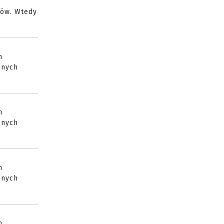
sów. Wtedy
h
bnych
h
bnych
h
bnych
h