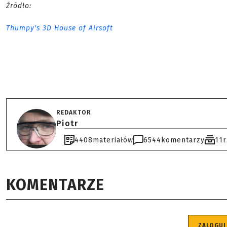
Źródło:
Thumpy's 3D House of Airsoft
REDAKTOR
Piotr
4408
materiałów
6544
komentarzy
11
KOMENTARZE
ZALOGUJ