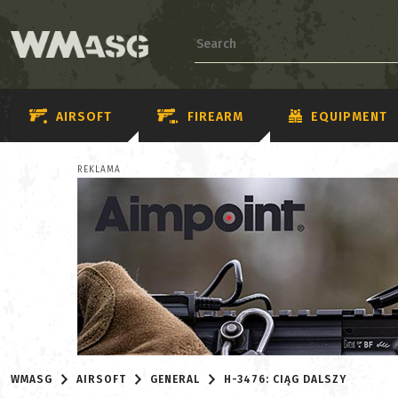
AIRSOFT
FIREARM
EQUIPMENT
REKLAMA
WMASG
AIRSOFT
GENERAL
H-3476: CIĄG DALSZY