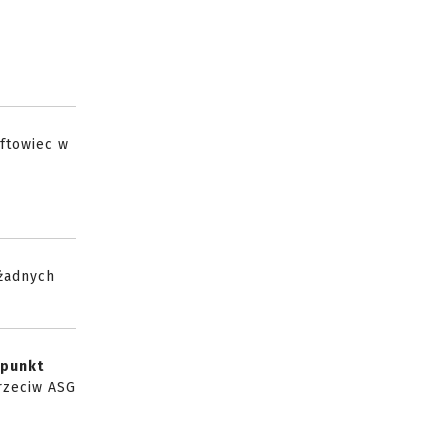
oftowiec w
 żadnych
 punkt
rzeciw ASG