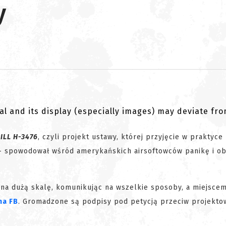
y
al and its display (especially images) may deviate fr
ILL H-3476
, czyli projekt ustawy, której przyjęcie w praktyce
A - spowodował wśród amerykańskich airsoftowców panikę i o
ę na dużą skalę, komunikując na wszelkie sposoby, a miejsce
na FB
. Gromadzone są podpisy pod petycją przeciw projektow