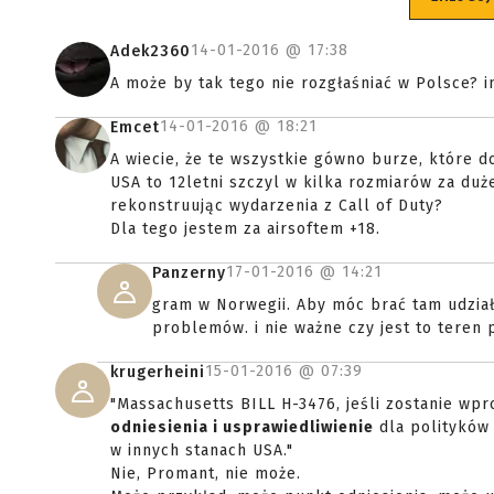
14-01-2016 @
17:38
Adek2360
A może by tak tego nie rozgłaśniać w Polsce? 
14-01-2016 @
18:21
Emcet
A wiecie, że te wszystkie gówno burze, które 
USA to 12letni szczyl w kilka rozmiarów za duż
rekonstruując wydarzenia z Call of Duty?
Dla tego jestem za airsoftem +18.
17-01-2016 @
14:21
Panzerny
gram w Norwegii. Aby móc brać tam udział
problemów. i nie ważne czy jest to teren
15-01-2016 @
07:39
krugerheini
"Massachusetts BILL H-3476, jeśli zostanie wp
odniesienia i usprawiedliwienie
dla polityków 
w innych stanach USA."
Nie, Promant, nie może.