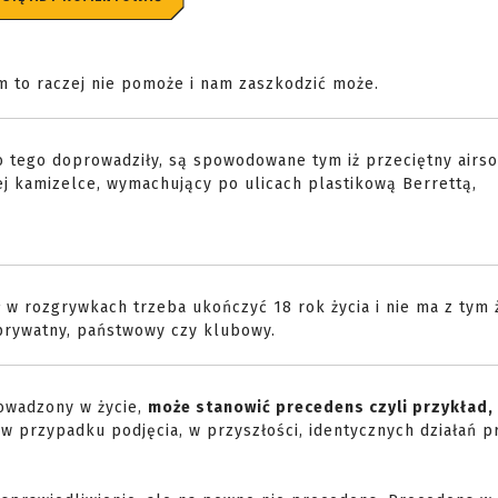
im to raczej nie pomoże i nam zaszkodzić może.
do tego doprowadziły, są spowodowane tym iż przeciętny airs
ej kamizelce, wymachujący po ulicach plastikową Berrettą,
 w rozgrywkach trzeba ukończyć 18 rok życia i nie ma z tym
 prywatny, państwowy czy klubowy.
rowadzony w życie,
może stanowić precedens czyli przykład,
w przypadku podjęcia, w przyszłości, identycznych działań p