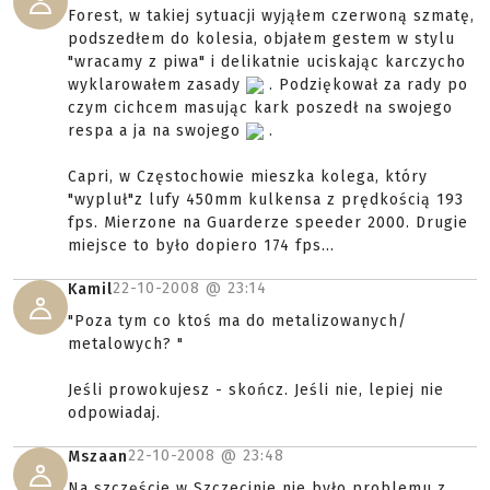
Forest, w takiej sytuacji wyjąłem czerwoną szmatę,
podszedłem do kolesia, objałem gestem w stylu
"wracamy z piwa" i delikatnie uciskając karczycho
wyklarowałem zasady
. Podziękował za rady po
czym cichcem masując kark poszedł na swojego
respa a ja na swojego
.
Capri, w Częstochowie mieszka kolega, który
"wypluł"z lufy 450mm kulkensa z prędkością 193
fps. Mierzone na Guarderze speeder 2000. Drugie
miejsce to było dopiero 174 fps...
22-10-2008 @
23:14
Kamil
"Poza tym co ktoś ma do metalizowanych/
metalowych? "
Jeśli prowokujesz - skończ. Jeśli nie, lepiej nie
odpowiadaj.
22-10-2008 @
23:48
Mszaan
Na szczęście w Szczecinie nie było problemu z