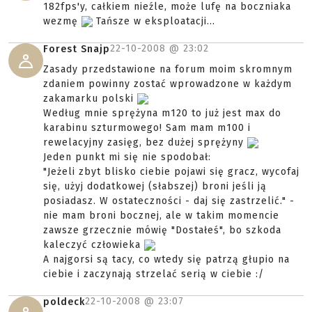
182fps'y, całkiem nieźle, może lufę na boczniaka
wezmę
Tańsze w eksploatacji...
22-10-2008 @
23:02
Forest Snajp
Zasady przedstawione na forum moim skromnym
zdaniem powinny zostać wprowadzone w każdym
zakamarku polski
Według mnie sprężyna m120 to już jest max do
karabinu szturmowego! Sam mam m100 i
rewelacyjny zasięg, bez dużej sprężyny
Jeden punkt mi się nie spodobał:
"Jeżeli zbyt blisko ciebie pojawi się gracz, wycofaj
się, użyj dodatkowej (słabszej) broni jeśli ją
posiadasz. W ostateczności - daj się zastrzelić." -
nie mam broni bocznej, ale w takim momencie
zawsze grzecznie mówię "Dostałeś", bo szkoda
kaleczyć człowieka
A najgorsi są tacy, co wtedy się patrzą głupio na
ciebie i zaczynają strzelać serią w ciebie :/
22-10-2008 @
23:07
poldeck