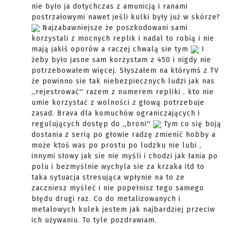
nie było ja dotychczas z amunicją i ranami
postrzałowymi nawet jeśli kulki były już w skórze?
Najzabawniejsze że poszkodowani sami
korzystali z mocnych replik i nadal to robią i nie
mają jakiś oporów a raczej chwalą sie tym
I
żeby było jasne sam korzystam z 450 i nigdy nie
potrzebowałem więcej. Słyszałem na którymś z TV
że powinno sie tak niebezpiecznych ludzi jak nas
,,rejestrować'' razem z numerem repliki , kto nie
umie korzystać z wolności z głową potrzebuje
zasad. Brava dla komuchów ograniczających i
regulujących dostęp do ,,broni''
Tym co się boją
dostania z serią po głowie radzę zmienić hobby a
może ktoś was po prostu po ludzku nie lubi ,
innymi słowy jak sie nie myśli i chodzi jak łania po
polu i bezmyślnie wychyla sie za krzaka itd to
taka sytuacja stresująca wpłynie na to ze
zaczniesz myśleć i nie popełnisz tego samego
błędu drugi raz. Co do metalizowanych i
metalowych kulek jestem jak najbardziej przeciw
ich używaniu. To tyle pozdrawiam.