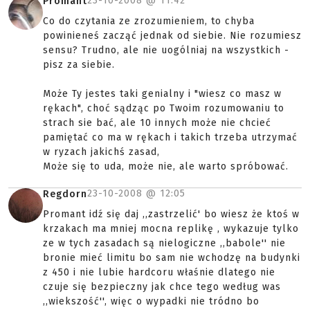
23-10-2008 @
11:42
Promant
Co do czytania ze zrozumieniem, to chyba
powinieneś zacząć jednak od siebie. Nie rozumiesz
sensu? Trudno, ale nie uogólniaj na wszystkich -
pisz za siebie.
Może Ty jestes taki genialny i "wiesz co masz w
rękach", choć sądząc po Twoim rozumowaniu to
strach sie bać, ale 10 innych może nie chcieć
pamiętać co ma w rękach i takich trzeba utrzymać
w ryzach jakichś zasad,
Może się to uda, może nie, ale warto spróbować.
23-10-2008 @
12:05
Regdorn
Promant idź się daj ,,zastrzelić' bo wiesz że ktoś w
krzakach ma mniej mocna replikę , wykazuje tylko
ze w tych zasadach są nielogiczne ,,babole'' nie
bronie mieć limitu bo sam nie wchodzę na budynki
z 450 i nie lubie hardcoru właśnie dlatego nie
czuje się bezpieczny jak chce tego według was
,,wiekszość'', więc o wypadki nie tródno bo