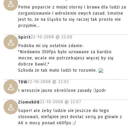
Pełne poparcie z mojej storny i brawa dla ludzi za
zorganizowanie i wdrożenie owych zasad. Smutne
jest to, że na śląsku to się raczej tak prosto nie
przyjmie...
22-10-2008 @
22:00
Spirit
Podoba mi się ostatnie zdanie:
"Niedawno 350fps było uznawane za bardzo
mocne, wcale nie potrzebujesz więcej by się
dobrze bawić."
Szkoda że tak mało ludzi to rozumie.
22-10-2008 @
22:02
TDW
I wreszcie jasno określone zasady :)pzdr
22-10-2008 @
22:07
Ziomek08
Super! ale żeby ludzie sie jeszcze do tego
stosowali, niefajnie jest dostać serią po głowie z
AK o mocy ponad 460fps ;/