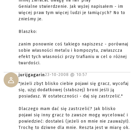
mniej zwracać uwagę na fair play"
Genialne stwierdzenie. Jak wyżej napisałem - im
więcej praw tym więcej ludzi je łamiących? No to
znieśmy je.
Blaszko:
zanim ponownie coś takiego napiszesz - porównaj
sobie własności metalu i kompozytu, zwłaszcza
efekt tych własności przy trafianiu w cel o różnej
twardości.
23-10-2008 @
10:57
jurijgagarin
"Jeżeli zbyt blisko ciebie pojawi się gracz, wycofaj
się, użyj dodatkowej (słabszej) broni jeśli ją
posiadasz. W ostateczności - daj się zastrzelić."
Dlaczego mam dać się zastrzelić? Jak blisko
pojawi się inny gracz to zawsze mogę wycelować i
powiedzieć: dostałeś (jeżeli on mnie nie zauważył).
Trochę to dziwne dla mnie. Reszta jest w miarę ok.