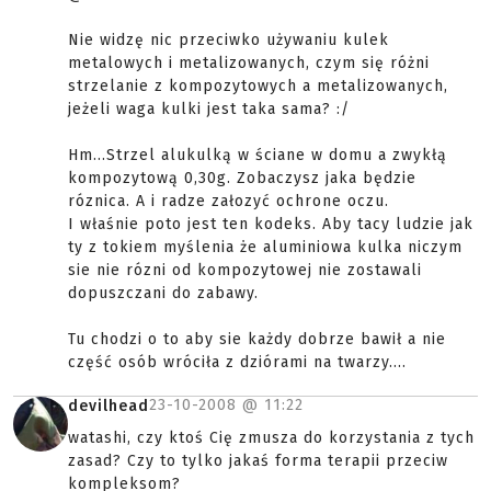
Nie widzę nic przeciwko używaniu kulek
metalowych i metalizowanych, czym się różni
strzelanie z kompozytowych a metalizowanych,
jeżeli waga kulki jest taka sama? :/
Hm...Strzel alukulką w ściane w domu a zwykłą
kompozytową 0,30g. Zobaczysz jaka będzie
róznica. A i radze załozyć ochrone oczu.
I właśnie poto jest ten kodeks. Aby tacy ludzie jak
ty z tokiem myślenia że aluminiowa kulka niczym
sie nie rózni od kompozytowej nie zostawali
dopuszczani do zabawy.
Tu chodzi o to aby sie każdy dobrze bawił a nie
część osób wróciła z dziórami na twarzy....
23-10-2008 @
11:22
devilhead
watashi, czy ktoś Cię zmusza do korzystania z tych
zasad? Czy to tylko jakaś forma terapii przeciw
kompleksom?