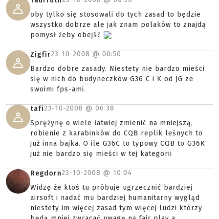
Taurruth
oby tylko się stosowali do tych zasad to będzie
wszystko dobrze ale jak znam polaków to znajdą
pomysł żeby obejść
23-10-2008 @
00:50
Zigfir
Bardzo dobre zasady. Niestety nie bardzo mieści
się w nich do budyneczków G36 C i K od JG ze
swoimi fps-ami.
23-10-2008 @
06:38
tafi
Sprężynę o wiele łatwiej zmienić na mniejszą,
robienie z karabinków do CQB replik leśnych to
już inna bajka. O ile G36C to typowy CQB to G36K
już nie bardzo się mieści w tej kategorii
23-10-2008 @
10:04
Regdorn
Widzę że ktoś tu próbuje ugrzecznić bardziej
airsoft i nadać mu bardziej humanitarny wygląd
niestety im więcej zasad tym więcej ludzi którzy
będą mniej zwracać uwagę na fair play a