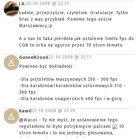
22-10-2008 @
22:13
J.K.
Ładnie, przejrzyście, czytelnie. Gratulacje. Tylko
brać z was przykład. Pomimo tego żeście
Warszawiacy.;p
A u nas to taka pierdoła jak ustalenie limitu fps do
CQB to orka na ugorze przez 10 stron tematu.
22-10-2008 @
22:17
GunneR2oo6
Powinno być dokładniej :
-Dla pistoletów maszynowych 250 - 300 fps
-Dla karabinów/karabinków szturmowych 310 -
360 fps
-Dla karabinów snajperskich 400 fps i w górę.
22-10-2008 @
22:19
Kamil
@Wacol - Ty nie myśl, że ustanowienie tego
regulaminu to było pstryknięcie palcami
10
stron tematu i to nie jednego, głosowania,