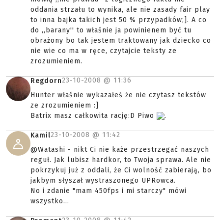
oddania strzału to wynika, ale nie zasady fair play
to inna bajka takich jest 50 % przypadków;]. A co
do ,,barany'' to właśnie ja powinienem być tu
obrażony bo tak jestem traktowany jak dziecko co
nie wie co ma w ręce, czytajcie teksty ze
zrozumieniem.
23-10-2008 @
11:36
Regdorn
Hunter właśnie wykazałeś że nie czytasz tekstów
ze zrozumieniem :]
Batrix masz całkowita rację:D Piwo
.
23-10-2008 @
11:42
Kamil
@Watashi - nikt Ci nie każe przestrzegać naszych
reguł. Jak lubisz hardkor, to Twoja sprawa. Ale nie
pokrzykuj już z oddali, że Ci wolność zabierają, bo
jakbym słyszał wystraszonego UPRowca.
No i zdanie "mam 450fps i mi starczy" mówi
wszystko...