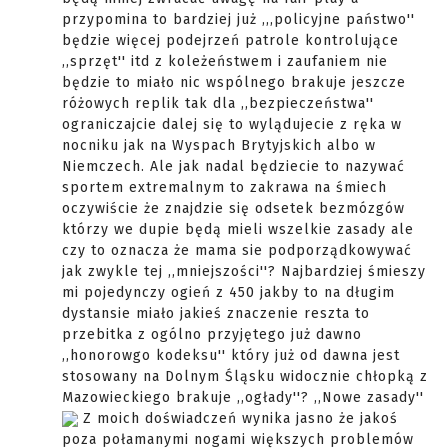
przypomina to bardziej już ,,,policyjne państwo''
będzie więcej podejrzeń patrole kontrolujące
,,sprzęt'' itd z koleżeństwem i zaufaniem nie
będzie to miało nic wspólnego brakuje jeszcze
różowych replik tak dla ,,bezpieczeństwa''
ograniczajcie dalej się to wylądujecie z ręka w
nocniku jak na Wyspach Brytyjskich albo w
Niemczech. Ale jak nadal będziecie to nazywać
sportem extremalnym to zakrawa na śmiech
oczywiście że znajdzie się odsetek bezmózgów
którzy we dupie będą mieli wszelkie zasady ale
czy to oznacza że mama sie podporządkowywać
jak zwykle tej ,,mniejszości''? Najbardziej śmieszy
mi pojedynczy ogień z 450 jakby to na długim
dystansie miało jakieś znaczenie reszta to
przebitka z ogólno przyjętego już dawno
,,honorowgo kodeksu'' który już od dawna jest
stosowany na Dolnym Śląsku widocznie chłopką z
Mazowieckiego brakuje ,,ogłady''? ,,Nowe zasady''
Z moich doświadczeń wynika jasno że jakoś
poza połamanymi nogami większych problemów