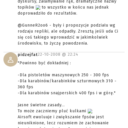
dyskursy, załamywanie rąk, dramatyczne nazwy
topików
to wszystko w końcu nas jednak
doprowadziło do rezultatów.
@GunneR2oo6 - były i propozycje podziału wg
rodzaju repliki, ale odpadły. Zresztą jeśli uda Ci
się coś takiego wprowadzić w jakimkolwiek
środowisku, to życzę powodzenia.
22-10-2008 @
22:24
pidzejfat
"Powinno być dokładniej :
-Dla pistoletów maszynowych 250 - 300 fps
-Dla karabinów/karabinków szturmowych 310 -
360 fps
-Dla karabinów snajperskich 400 fps i w górę."
Jasne świetne zasady...
To może zaczniemy pluć kulkami
Airsoft ewoluuje i zwiększanie fpsów jest
nieuniknione, lecz rozumiem że zachowanie