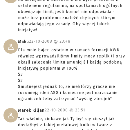
ustaleniem regulaminu, na spotkaniach ogólnych
obowiązuje limit, jeśli komuś nie odpowiada -
może bez problemu znaleźć chętnych którym
odpowiadają jego zasady. Oby więcej takich
inicjatyw!
22-10-2008 @
23:48
Maku
Dla mnie bajer, ostatnio w ramach formacji KWN
również wprowadziliśmy limity mocy replik (i przy
okazji zalecenia limitu amunicji) i każdą podobną
inicjatywę popieram w 100%.
$3
$3
Smutnejest jednak to, że niektórzy gracze nie
rozumieją ideii ASG i konieczne jest narzucanie
ograniczeń żeby zatrzymać "wyścig zbrojeń"
22-10-2008 @
23:51
Marek Kiljan
Tak właśnie, ciekawe jak Ty byś się cieszył jak
dostałbyś z takiej metalowej kulki w twarz z