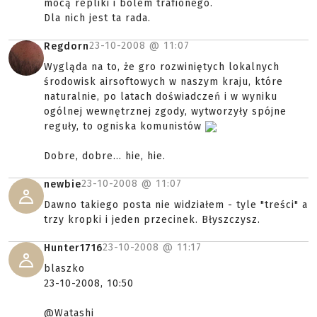
mocą repliki i bólem trafionego.
Dla nich jest ta rada.
23-10-2008 @
11:07
Regdorn
Wygląda na to, że gro rozwiniętych lokalnych
środowisk airsoftowych w naszym kraju, które
naturalnie, po latach doświadczeń i w wyniku
ogólnej wewnętrznej zgody, wytworzyły spójne
reguły, to ogniska komunistów
Dobre, dobre... hie, hie.
23-10-2008 @
11:07
newbie
Dawno takiego posta nie widziałem - tyle "treści" a
trzy kropki i jeden przecinek. Błyszczysz.
23-10-2008 @
11:17
Hunter1716
blaszko
23-10-2008, 10:50
@Watashi