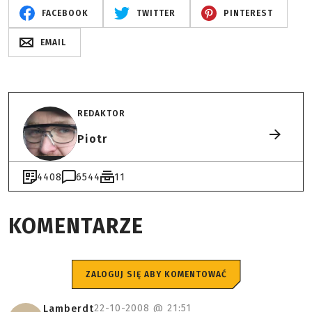
FACEBOOK
TWITTER
PINTEREST
EMAIL
REDAKTOR
Piotr
4408
6544
11
KOMENTARZE
ZALOGUJ SIĘ ABY KOMENTOWAĆ
22-10-2008 @
21:51
Lamberdt