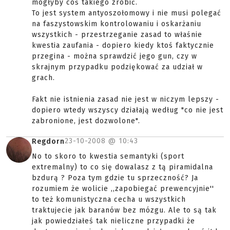
mogłyby coś takiego zrobić.
To jest system antyoszołomowy i nie musi polegać
na faszystowskim kontrolowaniu i oskarżaniu
wszystkich - przestrzeganie zasad to właśnie
kwestia zaufania - dopiero kiedy ktoś faktycznie
przegina - można sprawdzić jego gun, czy w
skrajnym przypadku podziękować za udział w
grach.
Fakt nie istnienia zasad nie jest w niczym lepszy -
dopiero wtedy wszyscy działają według "co nie jest
zabronione, jest dozwolone".
23-10-2008 @
10:43
Regdorn
No to skoro to kwestia semantyki (sport
extremalny) to co się dowalasz z tą piramidalna
bzdurą ? Poza tym gdzie tu sprzeczność? Ja
rozumiem że wolicie ,,zapobiegać prewencyjnie''
to też komunistyczna cecha u wszystkich
traktujecie jak baranów bez mózgu. Ale to są tak
jak powiedziałeś tak nieliczne przypadki że