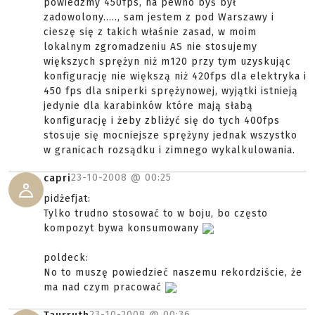
powiedzmy 450fps, na pewno byś był
zadowolony....., sam jestem z pod Warszawy i
cieszę się z takich właśnie zasad, w moim
lokalnym zgromadzeniu AS nie stosujemy
większych sprężyn niż m120 przy tym uzyskując
konfigurację nie większą niż 420fps dla elektryka i
450 fps dla sniperki sprężynowej, wyjątki istnieją
jedynie dla karabinków które mają słabą
konfigurację i żeby zbliżyć się do tych 400fps
stosuje się mocniejsze sprężyny jednak wszystko
w granicach rozsądku i zimnego wykalkulowania.
23-10-2008 @
00:25
capri
pidżefjat:
Tylko trudno stosować to w boju, bo często
kompozyt bywa konsumowany
poldeck:
No to muszę powiedzieć naszemu rekordziście, że
ma nad czym pracować
23-10-2008 @
00:36