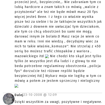
przecież jest,, bezpiecznie,,. Nie zabraniam tym co
lubią hardcore a znam takich co mówią ,,walcie z
przyłożenia'' ale też nie będe mówił masz 20 fps
więcej jesteś Beee. I z tego co właśnie wynika
pisze też za siebie i to że taktujecie wszystkich jak
dzieciaki z downem nie uwłaczjać tym dzieciakom,
ale tym co chcą obostrzeń bo sami nie mogą
darować innym że bolało:D Masz racje że wiem co
mam w reku. Inni nie wiedzą , decydujmy wiec za
nich to takie właśnie,,komusze''. Nie strzelaj z 450
serią bo możesz trafić chłopaków z wariora ,
mazowickiego itd
Nie chodzi kto skąd jest tylko
tylko że wszystko jest dla ludzi i z głową to nie
beda potrzebne regulaminuy obostrzenia ,,policja
fps'' dorzućcie też różowe repliki będzie
bezpieczniej itd;] Wykarz moja nie logikę w tym co
mówię a potem ze jestem sprzeczny i nielogiczny
23-10-2008 @
12:09
Dalej
Dzięki wszystkim za uwagi, pozytywne i negatywne.