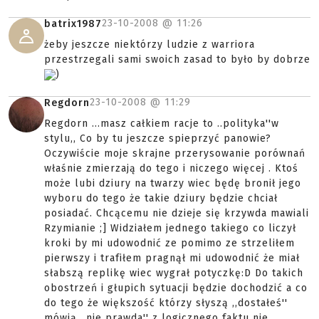
23-10-2008 @
11:26
batrix1987
żeby jeszcze niektórzy ludzie z warriora
przestrzegali sami swoich zasad to było by dobrze
)
23-10-2008 @
11:29
Regdorn
Regdorn ...masz całkiem racje to ..polityka''w
stylu,, Co by tu jeszcze spieprzyć panowie?
Oczywiście moje skrajne przerysowanie porównań
właśnie zmierzają do tego i niczego więcej . Ktoś
może lubi dziury na twarzy wiec będę bronił jego
wyboru do tego że takie dziury będzie chciał
posiadać. Chcącemu nie dzieje się krzywda mawiali
Rzymianie ;] Widziałem jednego takiego co liczył
kroki by mi udowodnić ze pomimo ze strzeliłem
pierwszy i trafiłem pragnął mi udowodnić że miał
słabszą replikę wiec wygrał potyczkę:D Do takich
obostrzeń i głupich sytuacji będzie dochodzić a co
do tego że większość którzy słyszą ,,dostałeś''
mówią ,,nie prawda'' z logicznego faktu nie