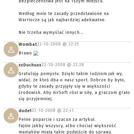
bezpieczeństwa jest na 1szym miejscu.
Według mnie te zasady przedstawione na
Warriorze są jak najbardziej adekwatne.
Nie trzeba wymyślać innych...
22-10-2008 @
22:25
Wombat
Brawo
22-10-2008 @
22:28
xxDuchuxx
Gratuluję pomysłu. Dzięki takim ludziom jak wy,
widać, że ktoś dba o nasz sport. Dobrze by było,
gdyby te zasady przyjęły się w większości
środowisk. Aby AirSoft rósł w siłę, a graczom grało
się przyjemniej.
22-10-2008 @
22:41
dude1
Pełne poparcie i szacun za artykuł.
Fajnie jakby wszyscy, albo chociaż większość
maniaków miała takie podejście do sprawy.