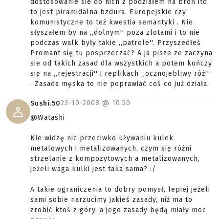
dostosowanie sie do nich z podziałem na broń itd
to jest piramidalna bzdura. Europejskie czy
komunistyczne to też kwestia semantyki . Nie
słyszałem by na ,,dolnym'' poza zlotami i to nie
podczas walk były takie ,,patrole''. Przyszedłeś
Promant się tu posprzeczać? A ja pisze ze zaczyna
sie od takich zasad dla wszystkich a potem kończy
się na ,,rejestracji'' i replikach ,,ocznojebliwy róż''
. Zasada męska to nie poprawiać coś co już działa.
23-10-2008 @
10:50
Sushi.50
@Watashi
Nie widzę nic przeciwko używaniu kulek
metalowych i metalizowanych, czym się różni
strzelanie z kompozytowych a metalizowanych,
jeżeli waga kulki jest taka sama? :/
A takie ograniczenia to dobry pomysł, lepiej jeżeli
sami sobie narzucimy jakieś zasady, niż ma to
zrobić ktoś z góry, a jego zasady będą miały moc