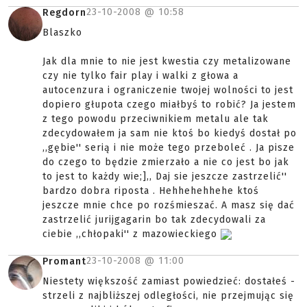
23-10-2008 @
10:58
Regdorn
Blaszko
Jak dla mnie to nie jest kwestia czy metalizowane
czy nie tylko fair play i walki z głowa a
autocenzura i ograniczenie twojej wolności to jest
dopiero głupota czego miałbyś to robić? Ja jestem
z tego powodu przeciwnikiem metalu ale tak
zdecydowałem ja sam nie ktoś bo kiedyś dostał po
,,gębie'' serią i nie może tego przeboleć . Ja pisze
do czego to będzie zmierzało a nie co jest bo jak
to jest to każdy wie;],, Daj sie jeszcze zastrzelić''
bardzo dobra riposta . Hehhehehhehe ktoś
jeszcze mnie chce po rozśmieszać. A masz się dać
zastrzelić jurijgagarin bo tak zdecydowali za
ciebie ,,chłopaki'' z mazowieckiego
23-10-2008 @
11:00
Promant
Niestety większość zamiast powiedzieć: dostałeś -
strzeli z najbliższej odległości, nie przejmując się