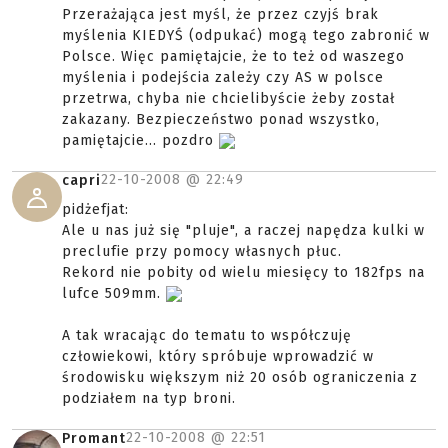
Przerażająca jest myśl, że przez czyjś brak
myślenia KIEDYŚ (odpukać) mogą tego zabronić w
Polsce. Więc pamiętajcie, że to też od waszego
myślenia i podejścia zależy czy AS w polsce
przetrwa, chyba nie chcielibyście żeby został
zakazany. Bezpieczeństwo ponad wszystko,
pamiętajcie... pozdro
22-10-2008 @
22:49
capri
pidżefjat:
Ale u nas już się "pluje", a raczej napędza kulki w
preclufie przy pomocy własnych płuc.
Rekord nie pobity od wielu miesięcy to 182fps na
lufce 509mm.
A tak wracając do tematu to współczuję
człowiekowi, który spróbuje wprowadzić w
środowisku większym niż 20 osób ograniczenia z
podziałem na typ broni.
22-10-2008 @
22:51
Promant