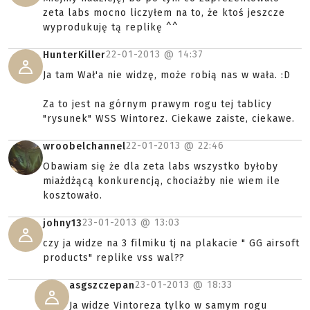
zeta labs mocno liczyłem na to, że ktoś jeszcze
wyprodukuję tą replikę ^^
22-01-2013 @
14:37
HunterKiller
Ja tam Wał'a nie widzę, może robią nas w wała. :D
Za to jest na górnym prawym rogu tej tablicy
"rysunek" WSS Wintorez. Ciekawe zaiste, ciekawe.
22-01-2013 @
22:46
wroobelchannel
Obawiam się że dla zeta labs wszystko byłoby
miażdżącą konkurencją, chociażby nie wiem ile
kosztowało.
23-01-2013 @
13:03
johny13
czy ja widze na 3 filmiku tj na plakacie " GG airsoft
products" replike vss wal??
23-01-2013 @
18:33
asgszczepan
Ja widze Vintoreza tylko w samym rogu