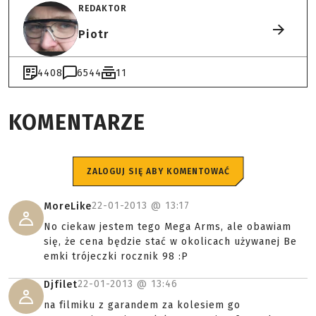
REDAKTOR
Piotr
4408
6544
11
KOMENTARZE
ZALOGUJ SIĘ ABY KOMENTOWAĆ
22-01-2013 @
13:17
MoreLike
No ciekaw jestem tego Mega Arms, ale obawiam
się, że cena będzie stać w okolicach używanej Be
emki trójeczki rocznik 98 :P
22-01-2013 @
13:46
Djfilet
na filmiku z garandem za kolesiem go