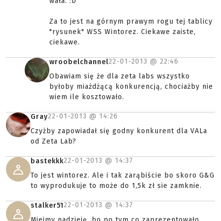
wała. :D
Za to jest na górnym prawym rogu tej tablicy
"rysunek" WSS Wintorez. Ciekawe zaiste,
ciekawe.
22-01-2013 @
22:46
wroobelchannel
Obawiam się że dla zeta labs wszystko
byłoby miażdżącą konkurencją, chociażby nie
wiem ile kosztowało.
22-01-2013 @
14:26
Gray
Czyżby zapowiadał się godny konkurent dla VALa
od Zeta Lab?
22-01-2013 @
14:37
bastekkk
To jest wintorez. Ale i tak zarąbiście bo skoro G&G
to wyprodukuje to może do 1,5k zł sie zamknie.
22-01-2013 @
14:37
stalker51
Miejmy nadzieję, bo po tym co zaprezentowało