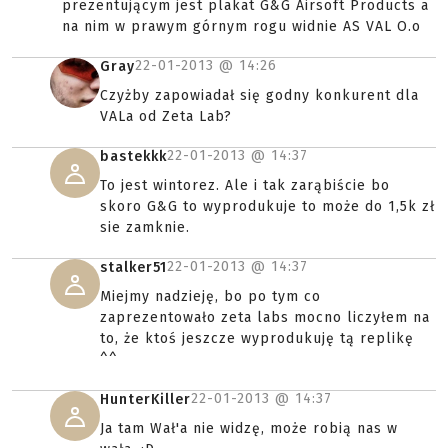
prezentującym jest plakat G&G Airsoft Products a
na nim w prawym górnym rogu widnie AS VAL O.o
22-01-2013 @
14:26
Gray
Czyżby zapowiadał się godny konkurent dla
VALa od Zeta Lab?
22-01-2013 @
14:37
bastekkk
To jest wintorez. Ale i tak zarąbiście bo
skoro G&G to wyprodukuje to może do 1,5k zł
sie zamknie.
22-01-2013 @
14:37
stalker51
Miejmy nadzieję, bo po tym co
zaprezentowało zeta labs mocno liczyłem na
to, że ktoś jeszcze wyprodukuję tą replikę
^^
22-01-2013 @
14:37
HunterKiller
Ja tam Wał'a nie widzę, może robią nas w