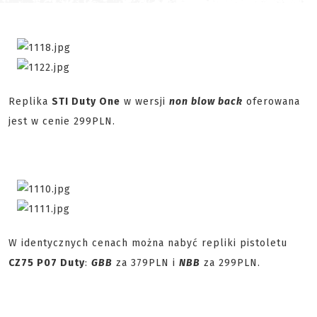
Replika
STI Duty One
w wersji
non
blow back
oferowana
jest w cenie 299PLN.
W identycznych cenach można nabyć repliki pistoletu
CZ75 P07 Duty
:
GBB
za 379PLN i
NBB
za 299PLN.