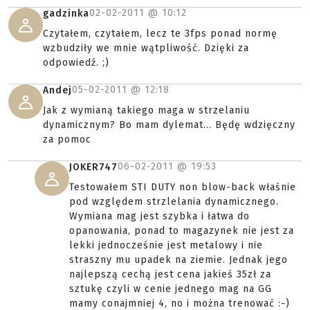
02-02-2011 @
10:12
gadzinka
Czytałem, czytałem, lecz te 3fps ponad normę
wzbudziły we mnie wątpliwość. Dzięki za
odpowiedź. ;)
05-02-2011 @
12:18
Andej
Jak z wymianą takiego maga w strzelaniu
dynamicznym? Bo mam dylemat... Będę wdzięczny
za pomoc
06-02-2011 @
19:53
JOKER747
Testowałem STI DUTY non blow-back właśnie
pod względem strzlelania dynamicznego.
Wymiana mag jest szybka i łatwa do
opanowania, ponad to magazynek nie jest za
lekki jednocześnie jest metalowy i nie
straszny mu upadek na ziemie. Jednak jego
najlepszą cechą jest cena jakieś 35zł za
sztukę czyli w cenie jednego mag na GG
mamy conajmniej 4, no i można trenować :-)