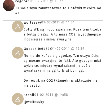
01-02-2011 @
10:56
Regdorn
już wolałbym zainwestowac te 4 stówki w colta od
WE
01-02-2011 @
11:01
wojtessky
Colty WE są moco awaryjne. Poza tym trzeba
z butlą biegać. A tu masz CO2. Wygodniejsze
mocniejsze i mniej awaryjne.
01-02-2011 @
12:29
Guest (ID:6452)
No nie do końca się zgodzę. Tzn oczywiście,
są mocno awaryjne, to fakt. Ale gdybym miał
wybierać między wynalazkami na co2 a
wynalazkami na gg to brał bym gg.
Do replik na CO2 (klamek) praktycznie nie
ma części.
01-02-2011 @
14:58
Krabii
@wojtessky