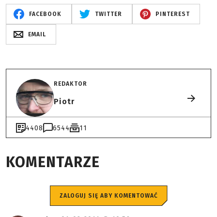
FACEBOOK
TWITTER
PINTEREST
EMAIL
REDAKTOR
Piotr
4408
6544
11
KOMENTARZE
ZALOGUJ SIĘ ABY KOMENTOWAĆ