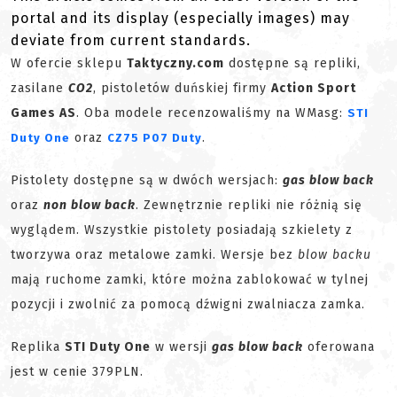
portal and its display (especially images) may
deviate from current standards.
W ofercie sklepu
Taktyczny.com
dostępne są repliki,
zasilane
CO2
, pistoletów duńskiej firmy
Action Sport
Games AS
. Oba modele recenzowaliśmy na WMasg:
STI
oraz
.
Duty One
CZ75 P07 Duty
Pistolety dostępne są w dwóch wersjach:
gas blow back
oraz
non blow back
. Zewnętrznie repliki nie różnią się
wyglądem. Wszystkie pistolety posiadają szkielety z
tworzywa oraz metalowe zamki. Wersje bez
blow backu
mają ruchome zamki, które można zablokować w tylnej
pozycji i zwolnić za pomocą dźwigni zwalniacza zamka.
Replika
STI Duty One
w wersji
gas blow back
oferowana
jest w cenie 379PLN.