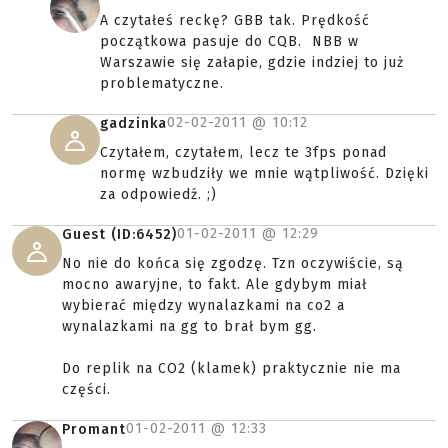
A czytałeś reckę? GBB tak. Prędkość
początkowa pasuje do CQB. NBB w
Warszawie się załapie, gdzie indziej to już
problematyczne.
02-02-2011 @
10:12
gadzinka
Czytałem, czytałem, lecz te 3fps ponad
normę wzbudziły we mnie wątpliwość. Dzięki
za odpowiedź. ;)
01-02-2011 @
12:29
Guest (ID:6452)
No nie do końca się zgodzę. Tzn oczywiście, są
mocno awaryjne, to fakt. Ale gdybym miał
wybierać między wynalazkami na co2 a
wynalazkami na gg to brał bym gg.
Do replik na CO2 (klamek) praktycznie nie ma
części.
01-02-2011 @
12:33
Promant