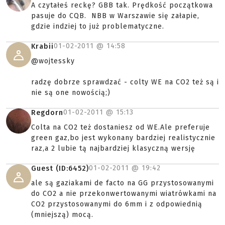
A czytałeś reckę? GBB tak. Prędkość początkowa
pasuje do CQB. NBB w Warszawie się załapie,
gdzie indziej to już problematyczne.
01-02-2011 @
14:58
Krabii
@wojtessky
radzę dobrze sprawdzać - colty WE na CO2 też są i
nie są one nowością;)
01-02-2011 @
15:13
Regdorn
Colta na CO2 też dostaniesz od WE.Ale preferuje
green gaz,bo jest wykonany bardziej realistycznie
raz,a 2 lubie tą najbardziej klasyczną wersję
01-02-2011 @
19:42
Guest (ID:6452)
ale są gaziakami de facto na GG przystosowanymi
do CO2 a nie przekonwertowanymi wiatrówkami na
CO2 przystosowanymi do 6mm i z odpowiednią
(mniejszą) mocą.