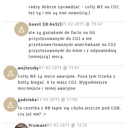
radzę dobrze sprawdzać - colty WE na CO2
też są i nie są one nowością;)
01-02-2011 @
19:42
Guest (ID:6452)
ale są gaziakami de facto na GG
przystosowanymi do CO2 a nie
przekonwertowanymi wiatrówkami na CO2
przystosowanymi do 6mm i z odpowiednią
(mniejszą) mocą.
01-02-2011 @
11:01
wojtessky
Colty WE są moco awaryjne. Poza tym trzeba z
butlą biegać. A tu masz CO2. Wygodniejsze
mocniejsze i mniej awaryjne.
01-02-2011 @
11:50
gadzinka
Ta cezetka z BB łapie się chyba jeszcze pod CQB,
czy już nie? ;>
01-02-2011 @
12:33
Promant