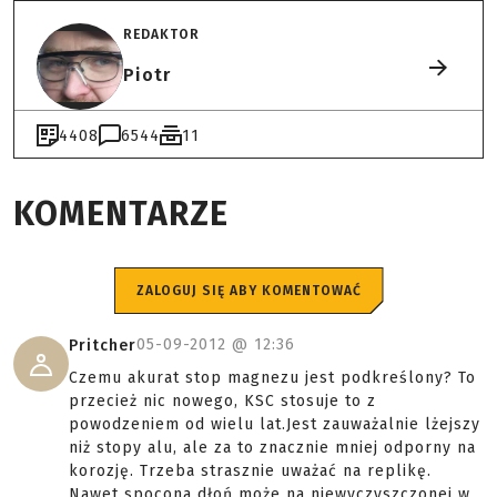
REDAKTOR
Piotr
4408
6544
11
KOMENTARZE
ZALOGUJ SIĘ ABY KOMENTOWAĆ
05-09-2012 @
12:36
Pritcher
Czemu akurat stop magnezu jest podkreślony? To
przecież nic nowego, KSC stosuje to z
powodzeniem od wielu lat.Jest zauważalnie lżejszy
niż stopy alu, ale za to znacznie mniej odporny na
korozję. Trzeba strasznie uważać na replikę.
Nawet spocona dłoń może na niewyczyszczonej w