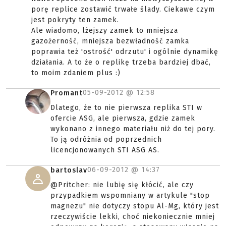
porę replice zostawić trwałe ślady. Ciekawe czym
jest pokryty ten zamek.
Ale wiadomo, lżejszy zamek to mniejsza
gazożerność, mniejsza bezwładność zamka
poprawia też 'ostrość' odrzutu' i ogólnie dynamikę
działania. A to że o replikę trzeba bardziej dbać,
to moim zdaniem plus :)
05-09-2012 @
12:58
Promant
Dlatego, że to nie pierwsza replika STI w
ofercie ASG, ale pierwsza, gdzie zamek
wykonano z innego materiału niż do tej pory.
To ją odróżnia od poprzednich
licencjonowanych STI ASG AS.
06-09-2012 @
14:37
bartoslav
@Pritcher: nie lubię się kłócić, ale czy
przypadkiem wspomniany w artykule "stop
magnezu" nie dotyczy stopu Al-Mg, który jest
rzeczywiście lekki, choć niekoniecznie mniej