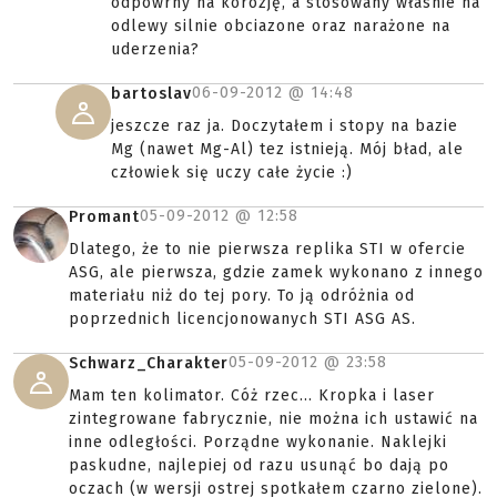
odpowrny na korozję, a stosowany własnie na
odlewy silnie obciazone oraz narażone na
uderzenia?
06-09-2012 @
14:48
bartoslav
jeszcze raz ja. Doczytałem i stopy na bazie
Mg (nawet Mg-Al) tez istnieją. Mój bład, ale
człowiek się uczy całe życie :)
05-09-2012 @
12:58
Promant
Dlatego, że to nie pierwsza replika STI w ofercie
ASG, ale pierwsza, gdzie zamek wykonano z innego
materiału niż do tej pory. To ją odróżnia od
poprzednich licencjonowanych STI ASG AS.
05-09-2012 @
23:58
Schwarz_Charakter
Mam ten kolimator. Cóż rzec... Kropka i laser
zintegrowane fabrycznie, nie można ich ustawić na
inne odległości. Porządne wykonanie. Naklejki
paskudne, najlepiej od razu usunąć bo dają po
oczach (w wersji ostrej spotkałem czarno zielone).