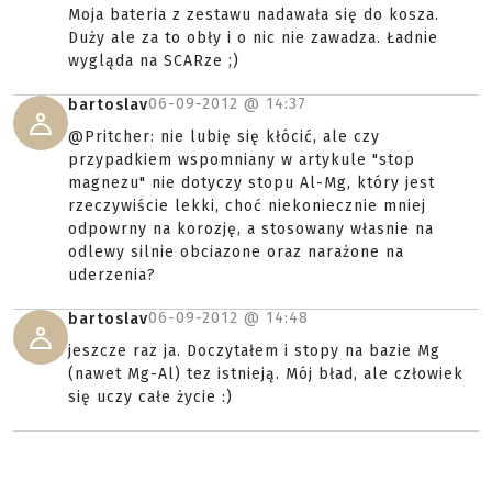
Moja bateria z zestawu nadawała się do kosza.
Duży ale za to obły i o nic nie zawadza. Ładnie
wygląda na SCARze ;)
06-09-2012 @
14:37
bartoslav
@Pritcher: nie lubię się kłócić, ale czy
przypadkiem wspomniany w artykule "stop
magnezu" nie dotyczy stopu Al-Mg, który jest
rzeczywiście lekki, choć niekoniecznie mniej
odpowrny na korozję, a stosowany własnie na
odlewy silnie obciazone oraz narażone na
uderzenia?
06-09-2012 @
14:48
bartoslav
jeszcze raz ja. Doczytałem i stopy na bazie Mg
(nawet Mg-Al) tez istnieją. Mój bład, ale człowiek
się uczy całe życie :)