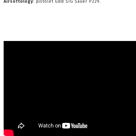
Airsoftology
: pistolet GBB SIG Sauer P229.