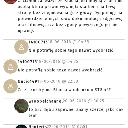
Chciałem zauważyć że Blacha jest jedyną znaną mi
osobą która prawie wywinęła stalheim na lewą
stronę bez zdejmowania go z głowy. Dysponuję na
potwierdzenie mych słów dokumentacją zdjęciową
oraz filmową, acz bez zgody powyższego jej nie
ujawnię.
18-06-2016 @
04:35
14100715
Nie potrafię sobie tego nawet wyobrazić.
18-06-2016 @
04:35
14100715
Nie potrafię sobie tego nawet wyobrazić.
19-06-2016 @
22:38
Gucio149
Co za kurtkę ma Blacha w odcinku o STG 44?
20-06-2016 @
00:25
wroobelchannel
To liść dębu zapewne, znany szerzej jako oak
leaf.
22-06-2016 @
07:51
Nanteris