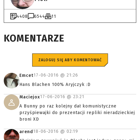
4408
6544
11
KOMENTARZE
ZALOGUJ SIĘ ABY KOMENTOWAĆ
17-06-2016 @
21:26
Emcet
Hans Blachen 100% Aryjczyk :D
17-06-2016 @
23:21
Maciejox
A Bunny po raz kolejny dał komunistyczne
przyśpiewajki do prezentacji repliki nieradzieckiej
broni XD
18-06-2016 @
02:19
arend