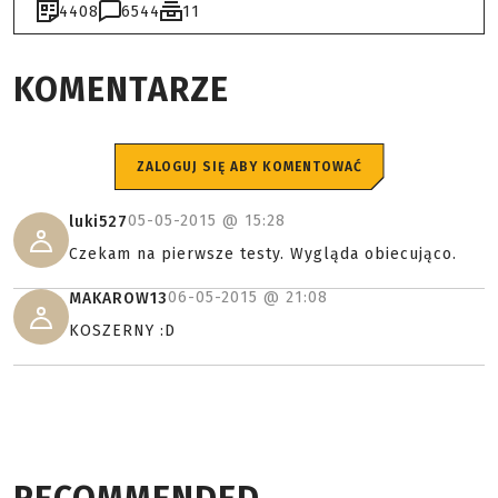
4408
6544
11
KOMENTARZE
ZALOGUJ SIĘ ABY KOMENTOWAĆ
05-05-2015 @
15:28
luki527
Czekam na pierwsze testy. Wygląda obiecująco.
06-05-2015 @
21:08
MAKAROW13
KOSZERNY :D