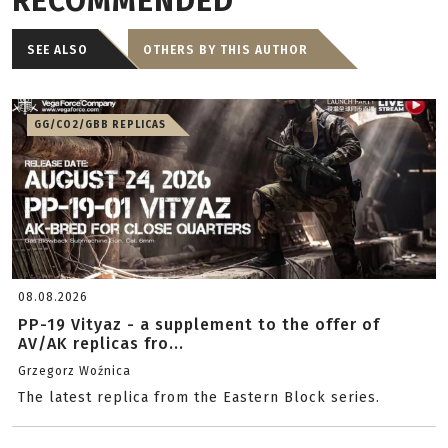
RECOMMENDED
SEE ALSO
OTHERS BY THIS AUTHOR
GG/CO2/GBB REPLICAS
08.08.2026
PP-19 Vityaz - a supplement to the offer of
AV/AK replicas fro...
Grzegorz Woźnica
The latest replica from the Eastern Block series.