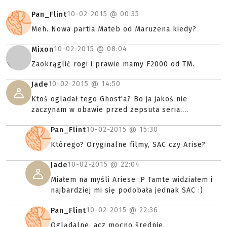
10-02-2015 @
00:35
Pan_Flint
Meh. Nowa partia Mateb od Maruzena kiedy?
10-02-2015 @
08:04
Mixon
Zaokrąglić rogi i prawie mamy F2000 od TM.
10-02-2015 @
14:50
Jade
Ktoś ogladał tego Ghost'a? Bo ja jakoś nie
zaczynam w obawie przed zepsuta seria....
10-02-2015 @
15:30
Pan_Flint
Którego? Oryginalne filmy, SAC czy Arise?
10-02-2015 @
22:04
Jade
Miałem na myśli Ariese :P Tamte widziałem i
najbardziej mi się podobała jednak SAC :)
10-02-2015 @
22:36
Pan_Flint
Oglądalne, acz mocno średnie.