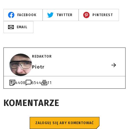
FACEBOOK
TWITTER
PINTEREST
EMAIL
REDAKTOR
Piotr
4408
6544
11
KOMENTARZE
ZALOGUJ SIĘ ABY KOMENTOWAĆ