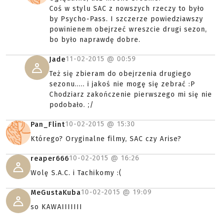
Coś w stylu SAC z nowszych rzeczy to było
by Psycho-Pass. I szczerze powiedziawszy
powinienem obejrzeć wreszcie drugi sezon,
bo było naprawdę dobre.
11-02-2015 @
00:59
Jade
Też się zbieram do obejrzenia drugiego
sezonu..... i jakoś nie mogę się zebrać :P
Chodziarz zakończenie pierwszego mi się nie
podobało. ;/
10-02-2015 @
15:30
Pan_Flint
Którego? Oryginalne filmy, SAC czy Arise?
10-02-2015 @
16:26
reaper666
Wolę S.A.C. i Tachikomy :(
10-02-2015 @
19:09
MeGustaKuba
so KAWAIIIIIII