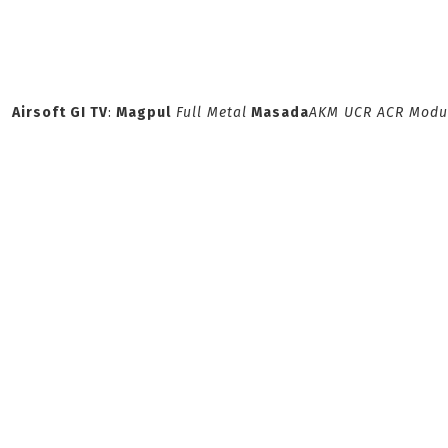
Airsoft GI TV
:
Magpul
Full Metal
Masada
AKM UCR ACR Modu