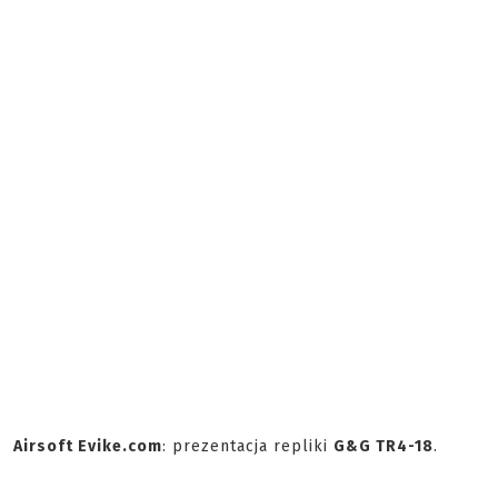
Airsoft Evike.com
: prezentacja repliki
G&G TR4-18
.