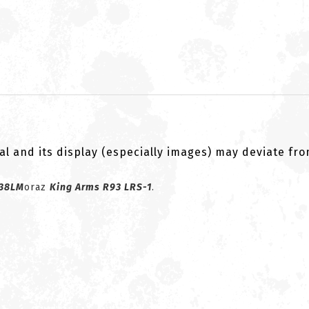
al and its display (especially images) may deviate fr
338LM
oraz
King Arms R93 LRS-1
.