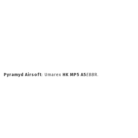
Pyramyd Airsoft
: Umarex
HK MP5 A5
EBB
R.