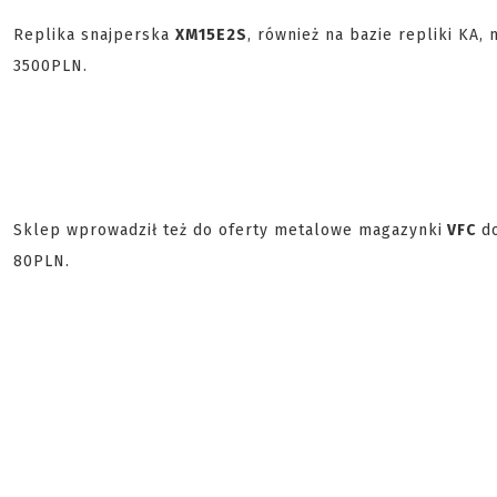
Replika snajperska
XM15E2S
, również na bazie repliki KA
3500PLN.
Sklep wprowadził też do oferty metalowe magazynki
VFC
do
80PLN.