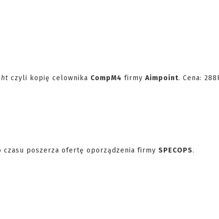
ght
czyli kopię celownika
CompM4
firmy
Aimpoint
. Cena: 288
o czasu poszerza ofertę oporządzenia firmy
SPECOPS
.