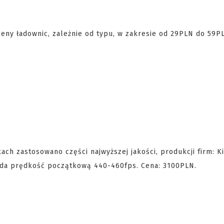
eny ładownic, zależnie od typu, w zakresie od 29PLN do 59P
kach zastosowano części najwyższej jakości, produkcji firm: K
siada prędkość początkową 440-460fps. Cena: 3100PLN.