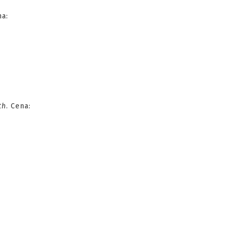
na:
th
. Cena: