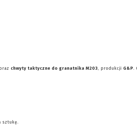
oraz
chwyty taktyczne do granatnika M203
, produkcji
G&P
.
a sztukę.