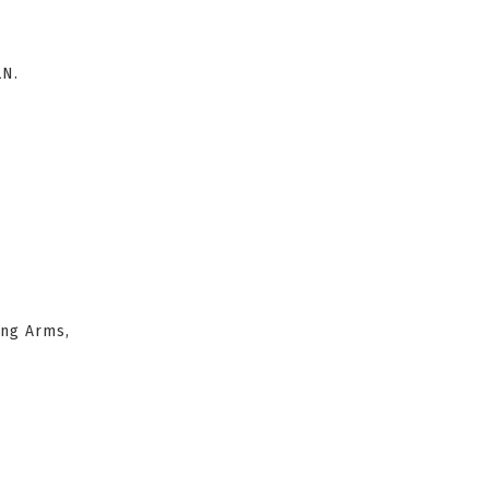
LN.
ing Arms,