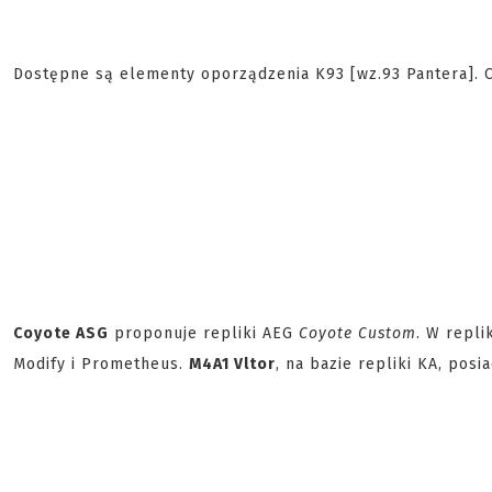
Dostępne są elementy oporządzenia K93 [wz.93 Pantera]. C
Coyote ASG
proponuje repliki AEG
Coyote Custom
. W repli
Modify i Prometheus.
M4A1 Vltor
, na bazie repliki KA, po