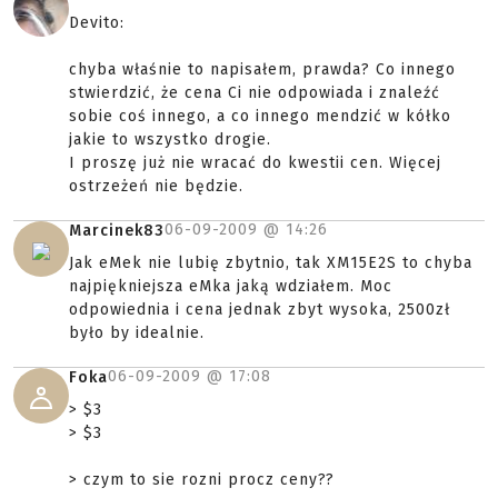
Devito:
chyba właśnie to napisałem, prawda? Co innego
stwierdzić, że cena Ci nie odpowiada i znaleźć
sobie coś innego, a co innego mendzić w kółko
jakie to wszystko drogie.
I proszę już nie wracać do kwestii cen. Więcej
ostrzeżeń nie będzie.
06-09-2009 @
14:26
Marcinek83
Jak eMek nie lubię zbytnio, tak XM15E2S to chyba
najpiękniejsza eMka jaką wdziałem. Moc
odpowiednia i cena jednak zbyt wysoka, 2500zł
było by idealnie.
06-09-2009 @
17:08
Foka
> $3
> $3
> czym to sie rozni procz ceny??