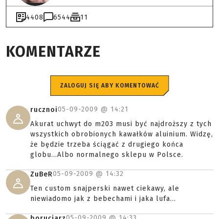
4408
6544
11
KOMENTARZE
ZALOGUJ SIĘ ABY KOMENTOWAĆ
05-09-2009 @
14:21
rucznoi
Akurat uchwyt do m203 musi być najdroższy z tych
wszystkich obrobionych kawałków aluinium. Widzę,
że będzie trzeba ściągać z drugiego końca
globu...Albo normalnego sklepu w Polsce.
05-09-2009 @
14:32
ZuBeR
Ten custom snajperski nawet ciekawy, ale
niewiadomo jak z bebechami i jaka lufa...
05-09-2009 @
14:33
boruciarz