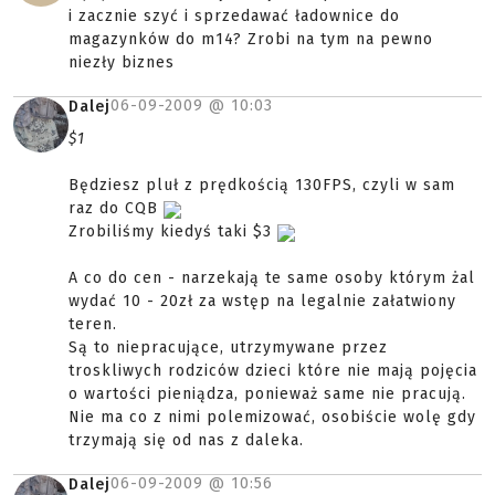
i zacznie szyć i sprzedawać ładownice do
magazynków do m14? Zrobi na tym na pewno
niezły biznes
06-09-2009 @
10:03
Dalej
$1
Będziesz pluł z prędkością 130FPS, czyli w sam
raz do CQB
Zrobiliśmy kiedyś taki $3
A co do cen - narzekają te same osoby którym żal
wydać 10 - 20zł za wstęp na legalnie załatwiony
teren.
Są to niepracujące, utrzymywane przez
troskliwych rodziców dzieci które nie mają pojęcia
o wartości pieniądza, ponieważ same nie pracują.
Nie ma co z nimi polemizować, osobiście wolę gdy
trzymają się od nas z daleka.
06-09-2009 @
10:56
Dalej