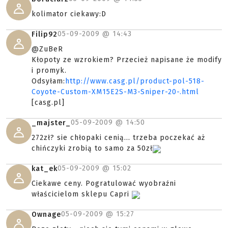
kolimator ciekawy:D
05-09-2009 @
14:43
Filip92
@ZuBeR
Kłopoty ze wzrokiem? Przecież napisane że modify
i promyk.
Odsyłam:
http://www.casg.pl/product-pol-518-
Coyote-Custom-XM15E2S-M3-Sniper-20-.html
[casg.pl]
05-09-2009 @
14:50
_majster_
272zł? sie chłopaki cenią... trzeba poczekać aż
chińczyki zrobią to samo za 50zł
05-09-2009 @
15:02
kat_ek
Ciekawe ceny. Pogratulować wyobraźni
właścicielom sklepu Capri
05-09-2009 @
15:27
Ownage