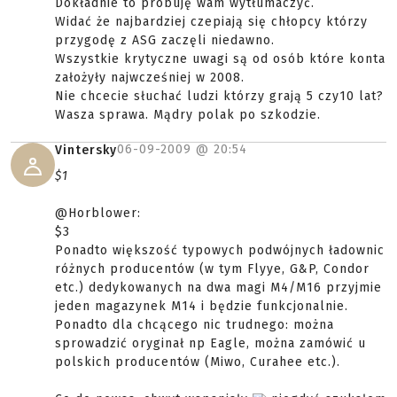
Dokładnie to próbuję wam wytłumaczyć.
Widać że najbardziej czepiają się chłopcy którzy
przygodę z ASG zaczęli niedawno.
Wszystkie krytyczne uwagi są od osób które konta
założyły najwcześniej w 2008.
Nie chcecie słuchać ludzi którzy grają 5 czy10 lat?
Wasza sprawa. Mądry polak po szkodzie.
06-09-2009 @
20:54
Vintersky
$1
@Horblower:
$3
Ponadto większość typowych podwójnych ładownic
różnych producentów (w tym Flyye, G&P, Condor
etc.) dedykowanych na dwa magi M4/M16 przyjmie
jeden magazynek M14 i będzie funkcjonalnie.
Ponadto dla chcącego nic trudnego: można
sprowadzić oryginał np Eagle, można zamówić u
polskich producentów (Miwo, Curahee etc.).