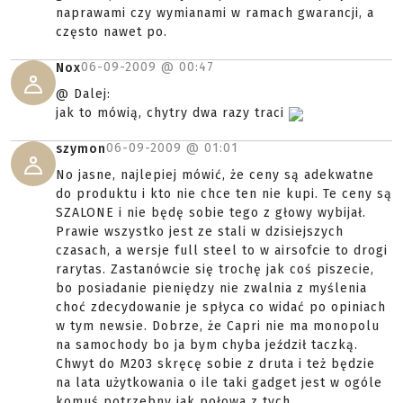
naprawami czy wymianami w ramach gwarancji, a
często nawet po.
06-09-2009 @
00:47
Nox
@ Dalej:
jak to mówią, chytry dwa razy traci
06-09-2009 @
01:01
szymon
No jasne, najlepiej mówić, że ceny są adekwatne
do produktu i kto nie chce ten nie kupi. Te ceny są
SZALONE i nie będę sobie tego z głowy wybijał.
Prawie wszystko jest ze stali w dzisiejszych
czasach, a wersje full steel to w airsofcie to drogi
rarytas. Zastanówcie się trochę jak coś piszecie,
bo posiadanie pieniędzy nie zwalnia z myślenia
choć zdecydowanie je spłyca co widać po opiniach
w tym newsie. Dobrze, że Capri nie ma monopolu
na samochody bo ja bym chyba jeździł taczką.
Chwyt do M203 skręcę sobie z druta i też będzie
na lata użytkowania o ile taki gadget jest w ogóle
komuś potrzebny jak połowa z tych