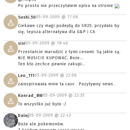
Po prostu nie przeczytałem opisu na stronie
.
05-09-2009 @
17:06
Sushi.50
Ciekawe czy magi podejdą do SR25, przydało by
się, lepsza alternatywa dla G&P i CA
05-09-2009 @
18:40
sisi
Przestańcie marudzić z tymi cenami. Są jakie są.
NIE MUSICIE KUPOWAĆ, Boże...
Ten kto zechce pewnie zakupi...
05-09-2009 @
22:06
Leo_111
zainspirowała mnie ta casv . Pozytywny news .
05-09-2009 @
22:35
Konrad_BW
To wszystko już było :/
05-09-2009 @
22:43
Dalej
Boże ale pokemonów.