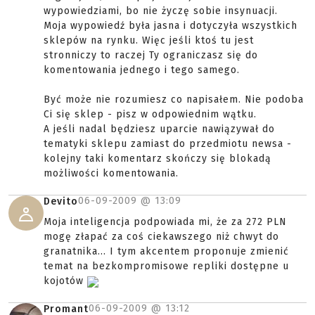
wypowiedziami, bo nie życzę sobie insynuacji.
Moja wypowiedź była jasna i dotyczyła wszystkich
sklepów na rynku. Więc jeśli ktoś tu jest
stronniczy to raczej Ty ograniczasz się do
komentowania jednego i tego samego.
Być może nie rozumiesz co napisałem. Nie podoba
Ci się sklep - pisz w odpowiednim wątku.
A jeśli nadal będziesz uparcie nawiązywał do
tematyki sklepu zamiast do przedmiotu newsa -
kolejny taki komentarz skończy się blokadą
możliwości komentowania.
06-09-2009 @
13:09
Devito
Moja inteligencja podpowiada mi, że za 272 PLN
mogę złapać za coś ciekawszego niż chwyt do
granatnika... I tym akcentem proponuje zmienić
temat na bezkompromisowe repliki dostępne u
kojotów
06-09-2009 @
13:12
Promant