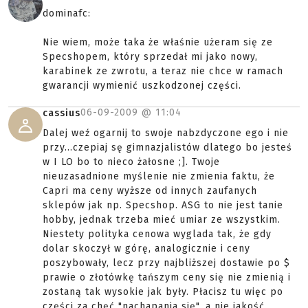
dominafc:
Nie wiem, może taka że właśnie użeram się ze
Specshopem, który sprzedał mi jako nowy,
karabinek ze zwrotu, a teraz nie chce w ramach
gwarancji wymienić uszkodzonej części.
06-09-2009 @
11:04
cassius
Dalej weź ogarnij to swoje nabzdyczone ego i nie
przy...czepiaj sę gimnazjalistów dlatego bo jesteś
w I LO bo to nieco żałosne ;]. Twoje
nieuzasadnione myślenie nie zmienia faktu, że
Capri ma ceny wyższe od innych zaufanych
sklepów jak np. Specshop. ASG to nie jest tanie
hobby, jednak trzeba mieć umiar ze wszystkim.
Niestety polityka cenowa wyglada tak, że gdy
dolar skoczył w górę, analogicznie i ceny
poszybowały, lecz przy najbliższej dostawie po $
prawie o złotówkę tańszym ceny się nie zmienią i
zostaną tak wysokie jak były. Płacisz tu więc po
części za chęć "nachapania się", a nie jakość