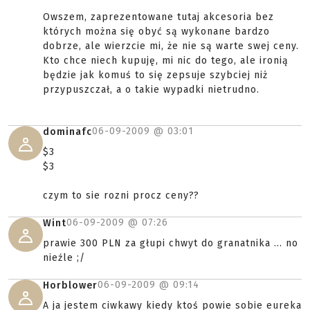
Owszem, zaprezentowane tutaj akcesoria bez
których można się obyć są wykonane bardzo
dobrze, ale wierzcie mi, że nie są warte swej ceny.
Kto chce niech kupuję, mi nic do tego, ale ironią
będzie jak komuś to się zepsuje szybciej niż
przypuszczał, a o takie wypadki nietrudno.
06-09-2009 @
03:01
dominafc
$3
$3
czym to sie rozni procz ceny??
06-09-2009 @
07:26
Wint
prawie 300 PLN za głupi chwyt do granatnika ... no
nieźle ;/
06-09-2009 @
09:14
Horblower
A ja jestem ciwkawy kiedy ktoś powie sobie eureka