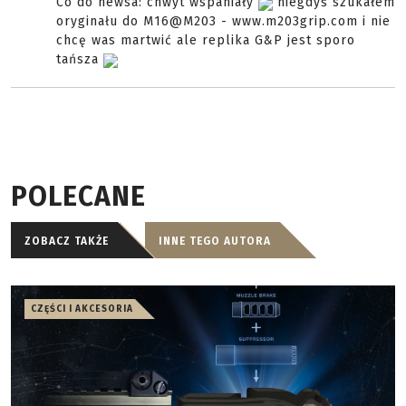
Co do newsa: chwyt wspaniały
niegdyś szukałem
oryginału do M16@M203 - www.m203grip.com i nie
chcę was martwić ale replika G&P jest sporo
tańsza
POLECANE
ZOBACZ TAKŻE
INNE TEGO AUTORA
CZĘŚCI I AKCESORIA