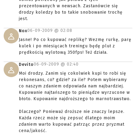
prezentowanych w newsach. Zastanówcie się
drodzy koledzy bo to takie snobowanie trochę
jest.
06-09-2009 @
02:08
Nox
Jasne! Po co kupować replikę? Wezmę rurkę, parę
kulek i po miesiącach treningu będę pluł z
prędkością wylotową 350fps! Też działa.
06-09-2009 @
02:40
Devito
Moi drodzy. Zanim się cokolwiek kupi to robi się
rekonesans, co? gdzie? za ile? Potem wybieramy
co naszym zdaniem odpowiada nam najbardziej.
Kupowanie najtańszego to pieniądze wyrzucone w
błoto. Kupowanie najdroższego to marnotrawstwo.
Dlaczego? Ponieważ droższe nie znaczy lepsze.
Każda rzecz może się zepsuć dlatego moim
zdaniem warto kupować patrząc przez pryzmat
cena/jakość.