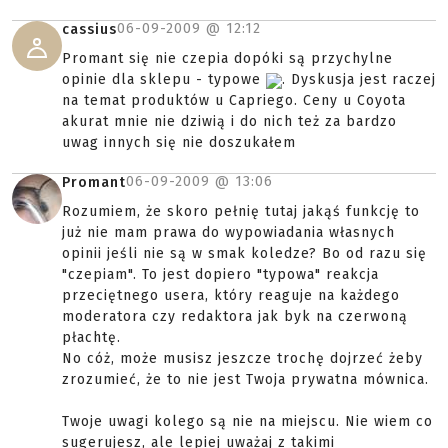
06-09-2009 @
12:12
cassius
Promant się nie czepia dopóki są przychylne
opinie dla sklepu - typowe
. Dyskusja jest raczej
na temat produktów u Capriego. Ceny u Coyota
akurat mnie nie dziwią i do nich też za bardzo
uwag innych się nie doszukałem
06-09-2009 @
13:06
Promant
Rozumiem, że skoro pełnię tutaj jakąś funkcję to
już nie mam prawa do wypowiadania własnych
opinii jeśli nie są w smak koledze? Bo od razu się
"czepiam". To jest dopiero "typowa" reakcja
przeciętnego usera, który reaguje na każdego
moderatora czy redaktora jak byk na czerwoną
płachtę.
No cóż, może musisz jeszcze trochę dojrzeć żeby
zrozumieć, że to nie jest Twoja prywatna mównica.
Twoje uwagi kolego są nie na miejscu. Nie wiem co
sugerujesz, ale lepiej uważaj z takimi