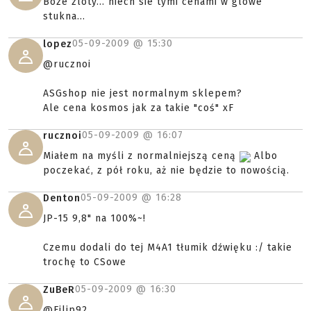
Boze zloty... niech sie tymi cenami w glowe
stukna...
05-09-2009 @
15:30
lopez
@rucznoi
ASGshop nie jest normalnym sklepem?
Ale cena kosmos jak za takie "coś" xF
05-09-2009 @
16:07
rucznoi
Miałem na myśli z normalniejszą ceną
Albo
poczekać, z pół roku, aż nie będzie to nowością.
05-09-2009 @
16:28
Denton
JP-15 9,8" na 100%~!
Czemu dodali do tej M4A1 tłumik dźwięku :/ takie
trochę to CSowe
05-09-2009 @
16:30
ZuBeR
@Filip92