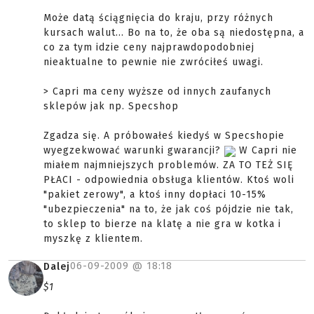
Może datą ściągnięcia do kraju, przy różnych
kursach walut... Bo na to, że oba są niedostępna, a
co za tym idzie ceny najprawdopodobniej
nieaktualne to pewnie nie zwróciłeś uwagi.
> Capri ma ceny wyższe od innych zaufanych
sklepów jak np. Specshop
Zgadza się. A próbowałeś kiedyś w Specshopie
wyegzekwować warunki gwarancji?
W Capri nie
miałem najmniejszych problemów. ZA TO TEŻ SIĘ
PŁACI - odpowiednia obsługa klientów. Ktoś woli
"pakiet zerowy", a ktoś inny dopłaci 10-15%
"ubezpieczenia" na to, że jak coś pójdzie nie tak,
to sklep to bierze na klatę a nie gra w kotka i
myszkę z klientem.
06-09-2009 @
18:18
Dalej
$1