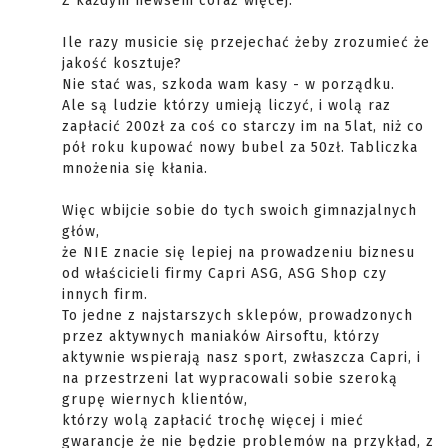
Z każdym newsem coraz więcej.
Ile razy musicie się przejechać żeby zrozumieć że
jakość kosztuje?
Nie stać was, szkoda wam kasy - w porządku.
Ale są ludzie którzy umieją liczyć, i wolą raz
zapłacić 200zł za coś co starczy im na 5lat, niż co
pół roku kupować nowy bubel za 50zł. Tabliczka
mnożenia się kłania.
Więc wbijcie sobie do tych swoich gimnazjalnych
głów,
że NIE znacie się lepiej na prowadzeniu biznesu
od właścicieli firmy Capri ASG, ASG Shop czy
innych firm.
To jedne z najstarszych sklepów, prowadzonych
przez aktywnych maniaków Airsoftu, którzy
aktywnie wspierają nasz sport, zwłaszcza Capri, i
na przestrzeni lat wypracowali sobie szeroką
grupę wiernych klientów,
którzy wolą zapłacić trochę więcej i mieć
gwarancje że nie będzie problemów na przykład, z