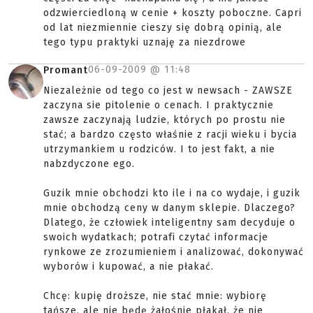
odzwierciedloną w cenie + koszty poboczne. Capri
od lat niezmiennie cieszy się dobrą opinią, ale
tego typu praktyki uznaję za niezdrowe
06-09-2009 @
11:48
Promant
Niezależnie od tego co jest w newsach - ZAWSZE
zaczyna sie pitolenie o cenach. I praktycznie
zawsze zaczynają ludzie, których po prostu nie
stać; a bardzo często właśnie z racji wieku i bycia
utrzymankiem u rodziców. I to jest fakt, a nie
nabzdyczone ego.
Guzik mnie obchodzi kto ile i na co wydaje, i guzik
mnie obchodzą ceny w danym sklepie. Dlaczego?
Dlatego, że człowiek inteligentny sam decyduje o
swoich wydatkach; potrafi czytać informacje
rynkowe ze zrozumieniem i analizować, dokonywać
wyborów i kupować, a nie płakać.
Chcę: kupię droższe, nie stać mnie: wybiorę
tańsze, ale nie będę żałośnie płakał, że nie