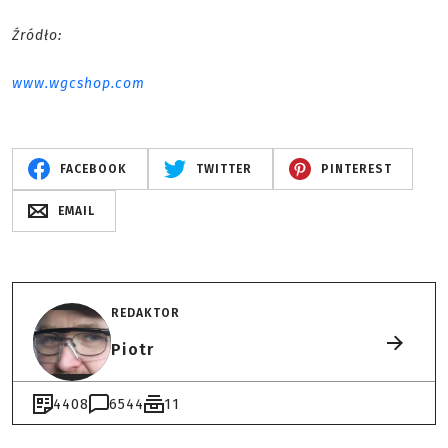
Źródło:
www.wgcshop.com
FACEBOOK
TWITTER
PINTEREST
EMAIL
REDAKTOR
Piotr
4408
6544
11