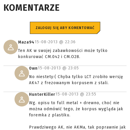
KOMENTARZE
ZALOGUJ SIĘ ABY KOMENTOWAĆ
15-08-2013 @
22:36
Maza94
Ten AK w swojej zabawkowości może tylko
konkurować CM.042 i CM.O28.
15-08-2013 @
23:05
0wn
No niestety:( Chyba tylko LCT zrobiło wersję
AK47 z frezowanym korpusem z stali.
15-08-2013 @
23:55
HunterKiller
Wg. opisu to full metal + drewno, choć nie
można odmówić tego, że korpus wygląda jak
foremka z plastiku.
Prawdziwego AK, nie AKMa, tak poprawnie jak