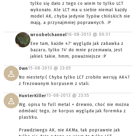
tylko się dało z tego co wiem to tylko LCT
wykonało. Ale LCT ma u siebie niemal każdy
model AK, chyba jedynie Typów chińskich nie
mają, a przynajmniej poprawnych. :P
16-08-2013 @
00:31
wroobelchannel
Eee tam, każde 47' wygląda jak zabawka z
bazaru, tylko 74' do mnie przemawia, jest
jakieś takie, hmm, poważniejsze :P
15-08-2013 @
23:05
0wn
No niestety:( Chyba tylko LCT zrobiło wersję AK47
z frezowanym korpusem z stali.
15-08-2013 @
23:55
HunterKiller
Wg. opisu to full metal + drewno, choć nie można
odmówić tego, że korpus wygląda jak foremka z
plastiku.
Prawdziwego AK, nie AKMa, tak poprawnie jak