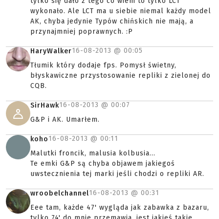
tylko się dało z tego co wiem to tylko LCT
wykonało. Ale LCT ma u siebie niemal każdy model
AK, chyba jedynie Typów chińskich nie mają, a
przynajmniej poprawnych. :P
16-08-2013 @
00:05
HaryWalker
Tłumik który dodaje fps. Pomysł świetny,
błyskawiczne przystosowanie repliki z zielonej do
CQB.
16-08-2013 @
00:07
SirHawk
G&P i AK. Umarłem.
16-08-2013 @
00:11
koho
Malutki froncik, malusia kolbusia...
Te emki G&P są chyba objawem jakiegoś
uwstecznienia tej marki jeśli chodzi o repliki AR.
16-08-2013 @
00:31
wroobelchannel
Eee tam, każde 47' wygląda jak zabawka z bazaru,
tylko 74' do mnie przemawia, jest jakieś takie,