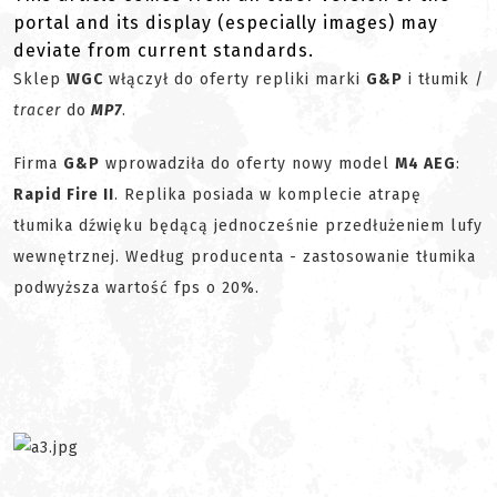
portal and its display (especially images) may
deviate from current standards.
Sklep
WGC
włączył do oferty repliki marki
G&P
i tłumik /
tracer
do
MP7
.
Firma
G&P
wprowadziła do oferty nowy model
M4 AEG
:
Rapid Fire II
. Replika posiada w komplecie atrapę
tłumika dźwięku będącą jednocześnie przedłużeniem lufy
wewnętrznej. Według producenta - zastosowanie tłumika
podwyższa wartość fps o 20%.