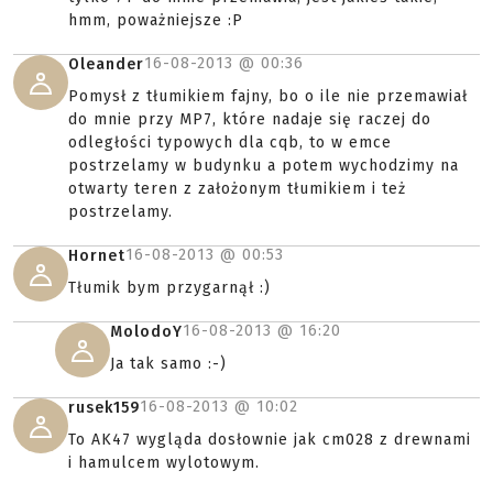
hmm, poważniejsze :P
16-08-2013 @
00:36
Oleander
Pomysł z tłumikiem fajny, bo o ile nie przemawiał
do mnie przy MP7, które nadaje się raczej do
odległości typowych dla cqb, to w emce
postrzelamy w budynku a potem wychodzimy na
otwarty teren z założonym tłumikiem i też
postrzelamy.
16-08-2013 @
00:53
Hornet
Tłumik bym przygarnął :)
16-08-2013 @
16:20
MolodoY
Ja tak samo :-)
16-08-2013 @
10:02
rusek159
To AK47 wygląda dosłownie jak cm028 z drewnami
i hamulcem wylotowym.