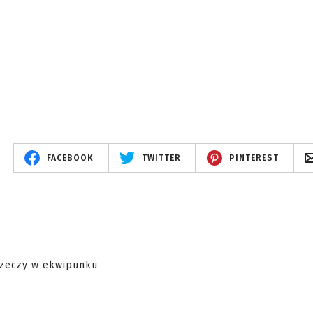
FACEBOOK
TWITTER
PINTEREST
rzeczy w ekwipunku