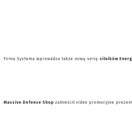
Firma Systema wprowadza także nową serię
silników Ener
Massive Defense Shop
zamieścił
video
promocyjne prezent