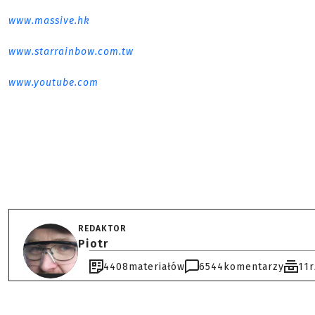
www.massive.hk
www.starrainbow.com.tw
www.youtube.com
REDAKTOR
Piotr
4408
materiałów
6544
komentarzy
11