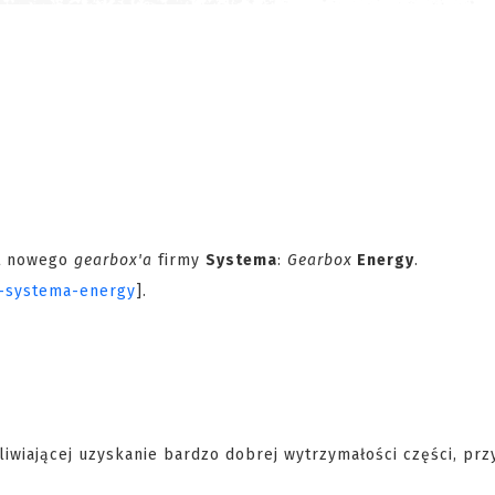
at nowego
gearbox'a
firmy
Systema
:
Gearbox
Energy
.
e-systema-energy
].
wiającej uzyskanie bardzo dobrej wytrzymałości części, prz