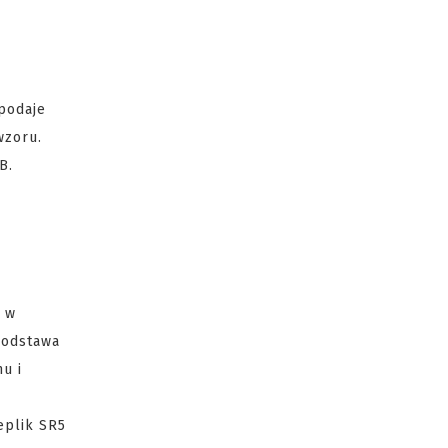
podaje
wzoru.
B.
e w
podstawa
u i
eplik SR5