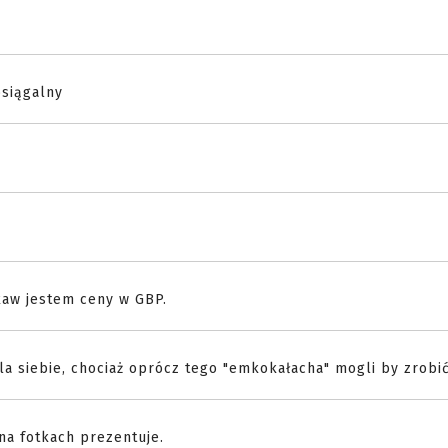
osiągalny
kaw jestem ceny w GBP.
la siebie, chociaż oprócz tego "emkokałacha" mogli by zrobi
 na fotkach prezentuje.