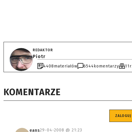
REDAKTOR
Piotr
4408
materiałów
6544
komentarzy
11
KOMENTARZE
ZALOGUJ
29-04-2008 @
21:23
eans