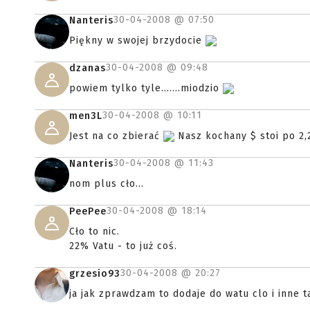
30-04-2008 @
07:50
Nanteris
Piękny w swojej brzydocie
30-04-2008 @
09:48
dzanas
powiem tylko tyle.......miodzio
30-04-2008 @
10:11
men3L
Jest na co zbierać
Nasz kochany $ stoi po 2,2
30-04-2008 @
11:43
Nanteris
nom plus cło...
30-04-2008 @
18:14
PeePee
Cło to nic.
22% Vatu - to już coś.
30-04-2008 @
20:27
grzesio93
ja jak zprawdzam to dodaje do watu clo i inne t