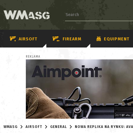
AIRSOFT
FIREARM
EQUIPMENT
REKLAMA
WMASG
AIRSOFT
GENERAL
NOWA REPLIKA NA RYNKU: AVA