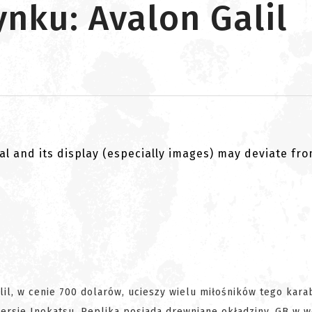
ynku: Avalon Galil
al and its display (especially images) may deviate fr
alil, w cenie 700 dolarów, ucieszy wielu miłośników tego kara
rsje Inokatsu. Replika posiada drewniane okładziny, GB w we