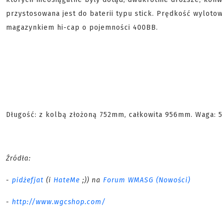
przystosowana jest do baterii typu stick. Prędkość wyloto
magazynkiem hi-cap o pojemności 400BB.
Długość: z kolbą złożoną 752mm, całkowita 956mm. Waga: 50
Źródła:
-
pidżefjat
(i
HateMe
;)) na
Forum WMASG (Nowości)
-
http://www.wgcshop.com/