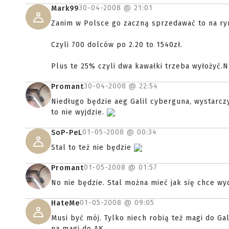
30-04-2008 @
21:01
Mark99
Zanim w Polsce go zaczną sprzedawać to na ryn
Czyli 700 dolców po 2.20 to 1540zł.
Plus te 25% czyli dwa kawałki trzeba wyłożyć.N
30-04-2008 @
22:54
Promant
Niedługo będzie aeg Galil cyberguna, wystarcz
to nie wyjdzie.
01-05-2008 @
00:34
SoP-PeL
Stal to też nie będzie
01-05-2008 @
01:57
Promant
No nie będzie. Stal można mieć jak się chce wy
01-05-2008 @
09:05
HateMe
Musi być mój. Tylko niech robią też magi do G
na magi do AK...