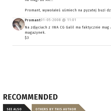
Promant, wywołałeś uśmiech na pyzatej buzi dz
01-05-2008 @
11:01
Promant
Na zdjęciach z IWA CG Galil ma faktycznie mag
magazynek.
$3
RECOMMENDED
SEE ALSO
OTHERS BY THIS AUTHOR