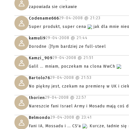
zapowiada sie ciekawie
29-04-2008 @
21:23
Codename666
Super produkt, super cena
jak dla mnie nie
29-04-2008 @
21:44
kamuli9
Dorodne :]Tym bardziej ze full-steel
29-04-2008 @
21:51
Kamzi_909
Galil ... mniam, poczekam na clona WwCh
29-04-2008 @
21:53
Bartolo76
No piękny jest, czekam na premierę w UK i cie
29-04-2008 @
22:57
thorien
Nareszcie fani Israel Army i Mosadu mają coś d
29-04-2008 @
23:41
Belmondo
Fani IA, Mossadu i ... CS'a
. Kurcze, ładnie się