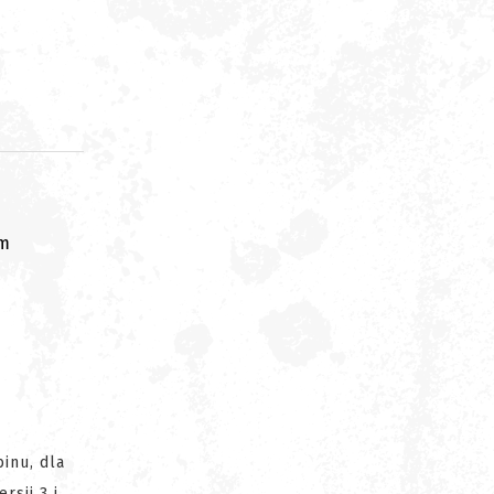
om
binu, dla
rsji 3 i