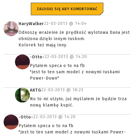
ZALOGUJ SIĘ ABY KOMENTOWAĆ
22-03-2013 @
14:04
HaryWalker
Odnoszę wrażenie że prędkość wylotowa Dana jest
obniżona dzięki innym łuskom.
Kolorek też mają inny.
22-03-2013 @
14:20
-Otto-
Pytałem speca o to na fb
"Jest to ten sam model z nowymi łuskami
Power-Down"
22-03-2013 @
18:23
AKTG
No to mi ulżyło, już myślałem że będzie trza
nową klamkę kupić.
22-03-2013 @
14:20
-Otto-
Pytałem speca o to na fb
"Jest to ten sam model z nowymi łuskami Power-