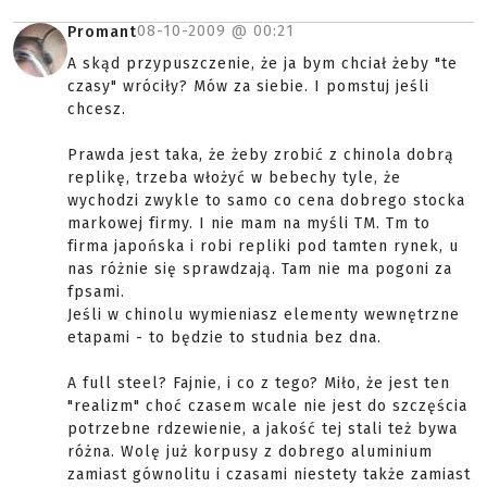
08-10-2009 @
00:21
Promant
A skąd przypuszczenie, że ja bym chciał żeby "te
czasy" wróciły? Mów za siebie. I pomstuj jeśli
chcesz.
Prawda jest taka, że żeby zrobić z chinola dobrą
replikę, trzeba włożyć w bebechy tyle, że
wychodzi zwykle to samo co cena dobrego stocka
markowej firmy. I nie mam na myśli TM. Tm to
firma japońska i robi repliki pod tamten rynek, u
nas różnie się sprawdzają. Tam nie ma pogoni za
fpsami.
Jeśli w chinolu wymieniasz elementy wewnętrzne
etapami - to będzie to studnia bez dna.
A full steel? Fajnie, i co z tego? Miło, że jest ten
"realizm" choć czasem wcale nie jest do szczęścia
potrzebne rdzewienie, a jakość tej stali też bywa
różna. Wolę już korpusy z dobrego aluminium
zamiast gównolitu i czasami niestety także zamiast