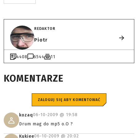
REDAKTOR
Piotr
4408
6544
11
KOMENTARZE
ZALOGUJ SIĘ ABY KOMENTOWAĆ
06-10-2009 @
19:58
kozaq
Drum mag do mp5 o.O ?
06-10-2009 @
20:02
Kukiee