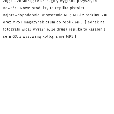
zdjęcia zdradzające szczegóły wyglądu przyszłych
nowości. Nowe produkty to replika pistoletu,
najprawdopodobniej w systemie AEP, AEGi z rodziny G36
oraz MP5 i magazynek drum do replik MP5. [Jednak na
fotografii widać wyraźnie, że druga replika to karabin z
serii G3, z wysuwaną kolbą, a nie MP5.]