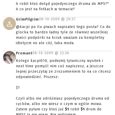
A robił ktoś dotąd pojedynczego druma do MP5?"
A co jest na fotkach w temacie?
08-10-2009 @
20:37
GrimPilgrim
@kacpi po ilu piwach napisałeś tego posta? Co do
glocka to bardzo ładny tyle że również wszelkiej
maści podpórki na kciuk uważam za kompletny
idiotyzm no ale cóż, taka moda.
08-10-2009 @
23:36
Promant
Kolego kacpi010, podejmij tytaniczny wysiłek i
next time pomyśl nim coś napiszesz, a jeszcze
lepiej przeczytaj ze zrozumieniem to na co chcesz
odpowiedzieć. Piszesz:
$1
Czyli albo nie odróżniasz pojedynczego druma od
cycków, albo nie wiesz o czym w ogóle mowa.
Zatem pytam czy ktoś już
$1
robił
$1
drum do
MP5? Ja nie wiem. Nie widziałem.