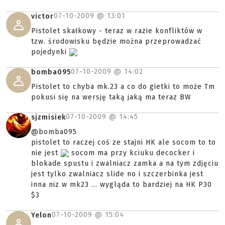
07-10-2009 @
13:01
victor
Pistolet skałkowy - teraz w razie konfliktów w
tzw. środowisku będzie można przeprowadzać
pojedynki
07-10-2009 @
14:02
bomba095
Pistolet to chyba mk.23 a co do gietki to może Tm
pokusi się na wersję taką jaką ma teraz BW
07-10-2009 @
14:45
sjzmisiek
@bomba095
pistolet to raczej coś ze stajni HK ale socom to to
nie jest
socom ma przy kciuku decocker i
blokade spustu i zwalniacz zamka a na tym zdjęciu
jest tylko zwalniacz slide no i szczerbinka jest
inna niz w mk23 ... wygląda to bardziej na HK P30
$3
07-10-2009 @
15:04
Yelon