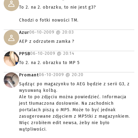
To 2. na 2. obrazku, to nie jest g3?
Chodzi o fotki nowości TM.
06-10-2009 @
20:03
Azur
AEP z odrzutem zamka ?
06-10-2009 @
20:14
PPSB
To 2. na 2. obrazku to MP 5
06-10-2009 @
20:20
Promant
Sądząc po magazynku to AEG będzie z serii G3, z
wysuwaną kolbą.
Ale to po zdjęciu można powiedzieć. Informacja
jest tłumaczona dosłownie. Na zachodnich
portalach piszą o MP5. Może to być jednak
zasugerowane zdjęciem z MP5tki z magazynkiem.
Więc zrobiłem edit newsa, żeby nie było
wątpliwości.