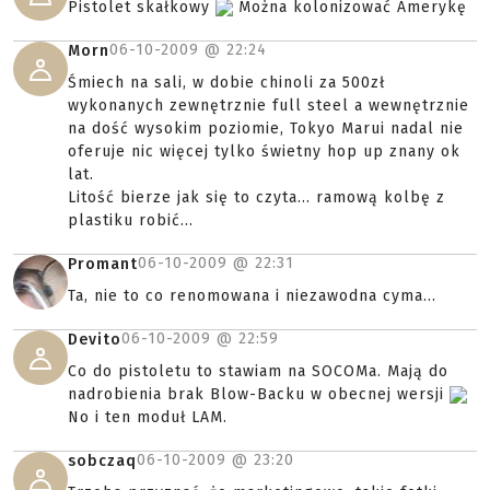
Pistolet skałkowy
Można kolonizować Amerykę
06-10-2009 @
22:24
Morn
Śmiech na sali, w dobie chinoli za 500zł
wykonanych zewnętrznie full steel a wewnętrznie
na dość wysokim poziomie, Tokyo Marui nadal nie
oferuje nic więcej tylko świetny hop up znany ok
lat.
Litość bierze jak się to czyta... ramową kolbę z
plastiku robić...
06-10-2009 @
22:31
Promant
Ta, nie to co renomowana i niezawodna cyma...
06-10-2009 @
22:59
Devito
Co do pistoletu to stawiam na SOCOMa. Mają do
nadrobienia brak Blow-Backu w obecnej wersji
No i ten moduł LAM.
06-10-2009 @
23:20
sobczaq