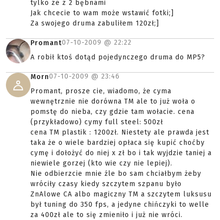
tylko ze z 2 bębnami
Jak chcecie to wam może wstawić fotki;]
Za swojego druma zabuliłem 120zł;]
07-10-2009 @
22:22
Promant
A robił ktoś dotąd pojedynczego druma do MP5?
07-10-2009 @
23:46
Morn
Promant, prosze cie, wiadomo, że cyma
wewnętrznie nie dorówna TM ale to już woła o
pomstę do nieba, czy gdzie tam wołacie. cena
(przykładowo) cymy full steel: 500zł
cena TM plastik : 1200zł. Niestety ale prawda jest
taka że o wiele bardziej opłaca się kupić choćby
cymę i dołożyć do niej x zł bo i tak wyjdzie taniej a
niewiele gorzej (kto wie czy nie lepiej).
Nie odbierzcie mnie źle bo sam chciałbym żeby
wróciły czasy kiedy szczytem szpanu było
ZnAlowe CA albo magiczny TM a szczytem luksusu
był tuning do 350 fps, a jedyne chińczyki to welle
za 400zł ale to się zmieniło i już nie wróci.