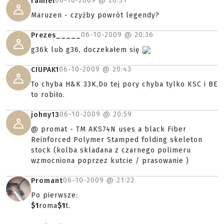
06-10-2009 @
20:31
ramiel
Maruzen - czyżby powrót legendy?
06-10-2009 @
20:36
Prezes_____
g36k lub g36, doczekałem się
06-10-2009 @
20:43
CIUPAK1
To chyba H&K 33K,Do tej pory chyba tylko KSC i BE
to robiło.
06-10-2009 @
20:59
johny13
@ promat - TM AKS74N uses a black Fiber
Reinforced Polymer Stamped folding skeleton
stock (kolba skladana z czarnego polimeru
wzmocniona poprzez kutcie / prasowanie )
06-10-2009 @
21:22
Promant
Po pierwsze:
$1
roma
$1
t.