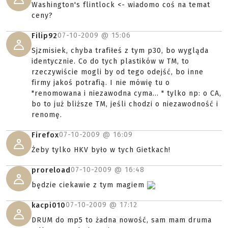
Washington's flintlock <- wiadomo coś na temat
ceny?
07-10-2009 @
15:06
Filip92
Sjzmisiek, chyba trafiłeś z tym p30, bo wygląda
identycznie. Co do tych plastików w TM, to
rzeczywiście mogli by od tego odejść, bo inne
firmy jakoś potrafią. I nie mówię tu o
"renomowana i niezawodna cyma... " tylko np: o CA,
bo to już bliższe TM, jeśli chodzi o niezawodność i
renomę.
07-10-2009 @
16:09
Firefox
Żeby tylko HKV było w tych Gietkach!
07-10-2009 @
16:48
proreload
będzie ciekawie z tym magiem
07-10-2009 @
17:12
kacpi010
DRUM do mp5 to żadna nowość, sam mam druma