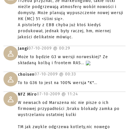
Trzeba przyznać, że marketingowo, takie fotki
nieźle podgrzewają atmosferę wokół nowości i
domysły. Może planują wypuszczenie nowej wersji
HK (MC) 51 <ślini się>.
A pistolety z EBB chyba już ktoś kiedyś
produkował, jednak były raczej, hm, miernej
jakości delikatnie mówiąc.
07-10-2009 @
00:29
Jangi
Może to będzie G3 w wersji norweskiej? Ze
składaną kolbą i frontem RAS...
07-10-2009 @
00:33
choisen
To to G36 to jest na 100% wersja "K"...
07-10-2009 @
11:24
NFZ Miro
W newsach od Maruzena nic nie pisze o ich
firmowej przypadłości ;braku blokady zamka po
wystrzelaniu ostatniej kulki
TM jak zwykle odgrzewa kotlety,nic nowego