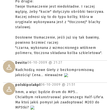
Po drugie:
Twoje tłumaczenie jest niedokładne. I raczej
wątpię, żeby "kucie" dotyczyło obróbki tworzywa.
Raczej odnosi się to do typu kolby, która w
oryginale wykonywana jest z "tłoczonej" blachy
stalowej.
Dosłowne tłumaczenie, jeśli już się tak bawimy,
powinno brzmieć raczej:
"czarna, wykonana z wzmocnionego włóknem
polimeru, tłoczona składana kolba szkieletowa".
06-10-2009 @
21:27
Devito
Nadchodzą nowe Giety z bezkompromisową
jakością! Cena... niewaażne
06-10-2009 @
21:51
polskipolakpl
hmm, a więc będzie drum do MP5...
Chciałbym rekunstruować pierwszego Half-Life'a.
Ma ktoś jakiś pomysł jak zaadoptować M203 do
MP5tki?