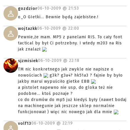
06-10-2009 @
21:53
gozdzior
o_O GIetki... Bewnie będą zajebistee.!
06-10-2009 @
22:00
wojtazkk
Pewnie,że mam. MP5 z panelami RIS. To cały font
tactical by był Ci potrzebny. I wtedy m203 na Ris
jak znalazł
06-10-2009 @
22:18
sjzmisiek
TM nic konkretnego jak zwykle nie napisze o
nowościach
g3k? g3a4? hk51a3 ? fajnie by było
jakby marui wypuściło gietke EBB
a pistolet napewno nie usp, do gloka też nie
podobne... ktoś poznaje ?
co do drumów do mp5 już kiedyś były (nawet bodaj
na machinegunie jak jeszcze sklep normalnie
funkcjonował ) więc nic nowego jak dla mnie
06-10-2009 @
22:19
volf13