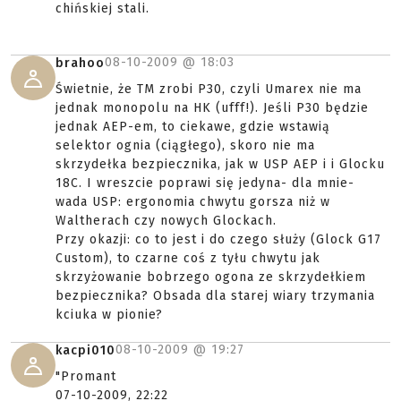
chińskiej stali.
08-10-2009 @
18:03
brahoo
Świetnie, że TM zrobi P30, czyli Umarex nie ma
jednak monopolu na HK (ufff!). Jeśli P30 będzie
jednak AEP-em, to ciekawe, gdzie wstawią
selektor ognia (ciągłego), skoro nie ma
skrzydełka bezpiecznika, jak w USP AEP i i Glocku
18C. I wreszcie poprawi się jedyna- dla mnie-
wada USP: ergonomia chwytu gorsza niż w
Waltherach czy nowych Glockach.
Przy okazji: co to jest i do czego służy (Glock G17
Custom), to czarne coś z tyłu chwytu jak
skrzyżowanie bobrzego ogona ze skrzydełkiem
bezpiecznika? Obsada dla starej wiary trzymania
kciuka w pionie?
08-10-2009 @
19:27
kacpi010
"Promant
07-10-2009, 22:22