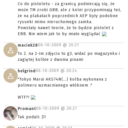
Co do pistoletu - za granicą podniecają się, że
może TM zrobi GBB, ale z kolei przypominają też,
że na plakatach poprzednich AEP były podobne
rysunki mimo nieruchomego zamka.
Powstały nawet teorie, że to będzie pistolet z
EBB. Nie wiem jak to by miało wyglądać
06-10-2009 @
20:21
maciek28
To 2. na 2-im zdjęciu to g3, widać po magazynku i
zagiętej kolbie z dwoma pinami
06-10-2009 @
20:24
helgrind
"Tokyo Marui AKS74N(...) kolba wykonana z
polimeru wzmacnianego włóknem ."
WTF?!
06-10-2009 @
20:27
Promant
Tak podali:
$1