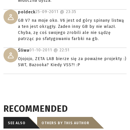
widoczna dysza.
25-09-2011 @
23:35
poldeck
GB V7 na moje oko. V6 jest od góry spinany listwą
a ten jest okrągły. Żaden inny GB by nie wlazł.
Chyba, zę coś swojego zrobili ale nie sądzę
patrząc po sfatygowaniu farbki na gb.
01-10-2011 @
22:51
Śliwa
Ojojojo, ZETA LAB bierze się za poważne projekty :)
SWT, Bazooka? Kiedy VSS?! :P
RECOMMENDED
SEE ALSO
OTHERS BY THIS AUTHOR