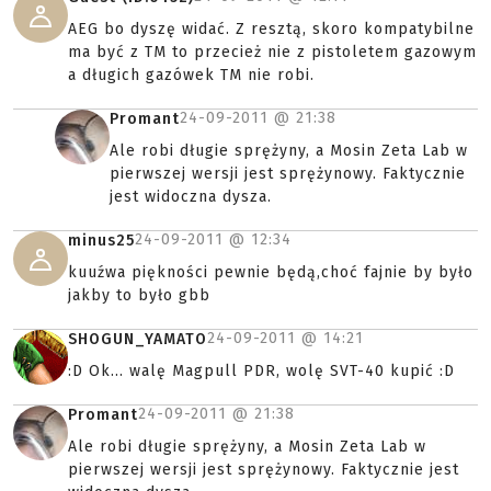
AEG bo dyszę widać. Z resztą, skoro kompatybilne
ma być z TM to przecież nie z pistoletem gazowym
a długich gazówek TM nie robi.
24-09-2011 @
21:38
Promant
Ale robi długie sprężyny, a Mosin Zeta Lab w
pierwszej wersji jest sprężynowy. Faktycznie
jest widoczna dysza.
24-09-2011 @
12:34
minus25
kuuźwa piękności pewnie będą,choć fajnie by było
jakby to było gbb
24-09-2011 @
14:21
SHOGUN_YAMATO
:D Ok... walę Magpull PDR, wolę SVT-40 kupić :D
24-09-2011 @
21:38
Promant
Ale robi długie sprężyny, a Mosin Zeta Lab w
pierwszej wersji jest sprężynowy. Faktycznie jest