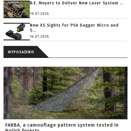
B.E. Meyers to Deliver New Laser System ...
19.07.2026
New XS Sights for PSA Dagger Micro and
S...
16.07.2026
WYPOSAŻENIE
FARBA, a camouflage pattern system tested in
Polish forests