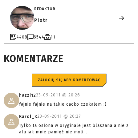
REDAKTOR
Piotr
4408
6544
11
KOMENTARZE
ZALOGUJ SIĘ ABY KOMENTOWAĆ
23-09-2011 @
20:26
hazzi12
fajnie fajnie na takie cacko czekałem :)
23-09-2011 @
20:27
Karol_K
Tylko ta osłona w oryginale jest blaszana a nie z
alu jak mnie pamięć nie myli...