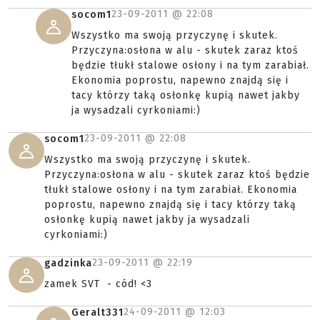
23-09-2011 @
22:08
socom1
Wszystko ma swoją przyczynę i skutek.
Przyczyna:osłona w alu - skutek zaraz ktoś
będzie tłukł stalowe osłony i na tym zarabiał.
Ekonomia poprostu, napewno znajdą się i
tacy którzy taką osłonkę kupią nawet jakby
ja wysadzali cyrkoniami:)
23-09-2011 @
22:08
socom1
Wszystko ma swoją przyczynę i skutek.
Przyczyna:osłona w alu - skutek zaraz ktoś będzie
tłukł stalowe osłony i na tym zarabiał. Ekonomia
poprostu, napewno znajdą się i tacy którzy taką
osłonkę kupią nawet jakby ja wysadzali
cyrkoniami:)
23-09-2011 @
22:19
gadzinka
zamek SVT - cód! <3
24-09-2011 @
12:03
Geralt331