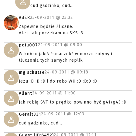
cud gadzinko, cud...
23-09-2011 @
23:32
Adi.K
Zapewne będzie śliczne.
Ale i tak poczekam na SKS :3
24-09-2011 @
09:00
poiu007
W końcu jakiś "smaczek" w morzu rutyny i
tłuczenia tych samych replik
24-09-2011 @
09:18
mg schutze
Jezu :D :D :D i do reko WH :D :D:D :D
24-09-2011 @
11:00
Aliant
Jak robią SVT to prędko powinno być g41/g43 :D
24-09-2011 @
12:03
Geralt331
cud gadzinko, cud...
24-09-2011 @
12:11
Guest (ID:6452)