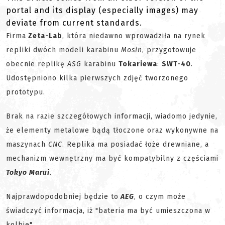
portal and its display (especially images) may
deviate from current standards.
Firma
Zeta-Lab
, która niedawno wprowadziła na rynek
repliki dwóch modeli karabinu
Mosin
, przygotowuje
obecnie replikę
ASG
karabinu
Tokariewa
:
SWT-40
.
Udostępniono kilka pierwszych zdjęć tworzonego
prototypu.
Brak na razie szczegółowych informacji, wiadomo jedynie,
że elementy metalowe bądą tłoczone oraz wykonywne na
maszynach
CNC
. Replika ma posiadać łoże drewniane, a
mechanizm wewnętrzny ma być kompatybilny z częściami
Tokyo Marui
.
Najprawdopodobniej będzie to
AEG
, o czym może
świadczyć informacja, iż "bateria ma być umieszczona w
kolbie".