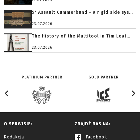
27.07.2026
5" Assault Cummerbund - a rigid side sys...
23.07.2026
The History of the Multitool in Tim Leat...
23.07.2026
PLATINIUM PARTNER
GOLD PARTNER
O SERWISIE:
ZNAJDŹ NAS NA:
Redakcja
Facebook