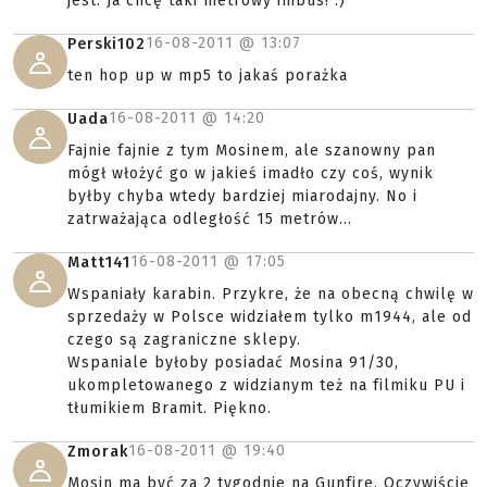
jest. Ja chcę taki metrowy imbus! :)
16-08-2011 @
13:07
Perski102
ten hop up w mp5 to jakaś porażka
16-08-2011 @
14:20
Uada
Fajnie fajnie z tym Mosinem, ale szanowny pan
mógł włożyć go w jakieś imadło czy coś, wynik
byłby chyba wtedy bardziej miarodajny. No i
zatrważająca odległość 15 metrów...
16-08-2011 @
17:05
Matt141
Wspaniały karabin. Przykre, że na obecną chwilę w
sprzedaży w Polsce widziałem tylko m1944, ale od
czego są zagraniczne sklepy.
Wspaniale byłoby posiadać Mosina 91/30,
ukompletowanego z widzianym też na filmiku PU i
tłumikiem Bramit. Piękno.
16-08-2011 @
19:40
Zmorak
Mosin ma być za 2 tygodnie na Gunfire. Oczywiście