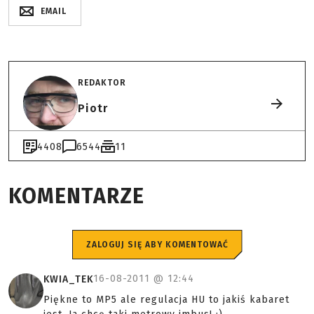
EMAIL
REDAKTOR
Piotr
4408
6544
11
KOMENTARZE
ZALOGUJ SIĘ ABY KOMENTOWAĆ
16-08-2011 @
12:44
KWIA_TEK
Piękne to MP5 ale regulacja HU to jakiś kabaret