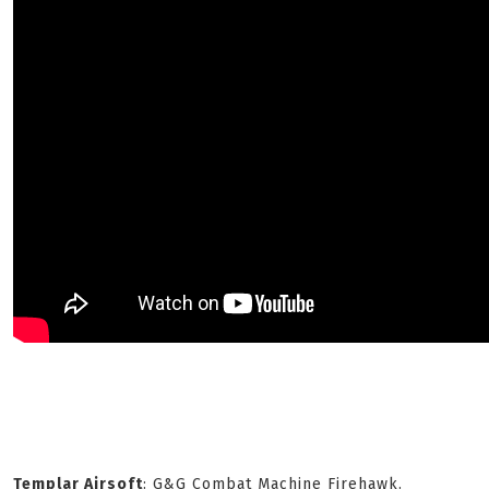
Templar Airsoft
: G&G Combat Machine Firehawk.