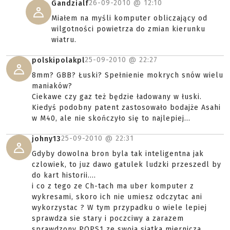
26-09-2010 @
12:10
Gandzialf
Miałem na myśli komputer obliczający od
wilgotności powietrza do zmian kierunku
wiatru.
25-09-2010 @
22:27
polskipolakpl
8mm? GBB? Łuski? Spełnienie mokrych snów wielu
maniaków?
Ciekawe czy gaz też będzie ładowany w łuski.
Kiedyś podobny patent zastosowało bodajże Asahi
w M40, ale nie skończyło się to najlepiej...
25-09-2010 @
22:31
johny13
Gdyby dowolna bron byla tak inteligentna jak
czlowiek, to juz dawo gatulek ludzki przeszedl by
do kart historii....
i co z tego ze Ch-tach ma uber komputer z
wykresami, skoro ich nie umiesz odczytac ani
wykorzystac ? W tym przypadku o wiele lepiej
sprawdza sie stary i poczciwy a zarazem
sprawdzony POPS1 ze swoja siatka miernicza..