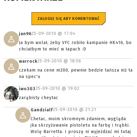
ZALOGUJ SIĘ ABY KOMENTOWAĆ
25-09-2010 @
17:04
jan96
Ja bym wolał, żeby VFC robiło kampanie HK416, bo
chciałbym to mieć w łapach :D
25-09-2010 @
18:56
warrock
czekam na cene m200, pewnie bedzie tańsza niż ta
na spec'u
25-09-2010 @
19:02
iwo303
zarąbisty cheytac
25-09-2010 @
21:21
Gandzialf
Chetac, moim skromnym zdaniem, wygląda
jka skrzyżowanie pistoletu na farbę i trąbki.
Wolę Barretta. I proszę ni wyjeżdżać mi tutaj