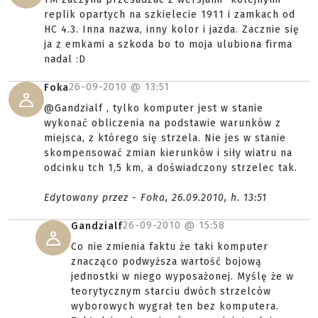
replik opartych na szkielecie 1911 i zamkach od
HC 4.3. Inna nazwa, inny kolor i jazda. Zacznie się
ja z emkami a szkoda bo to moja ulubiona firma
nadal :D
26-09-2010 @
13:51
Foka
@Gandzialf , tylko komputer jest w stanie
wykonać obliczenia na podstawie warunków z
miejsca, z którego się strzela. Nie jes w stanie
skompensować zmian kierunków i siły wiatru na
odcinku tch 1,5 km, a doświadczony strzelec tak.
Edytowany przez - Foka, 26.09.2010, h. 13:51
26-09-2010 @
15:58
Gandzialf
Co nie zmienia faktu że taki komputer
znacząco podwyższa wartość bojową
jednostki w niego wyposażonej. Myślę że w
teorytycznym starciu dwóch strzelców
wyborowych wygrał ten bez komputera.