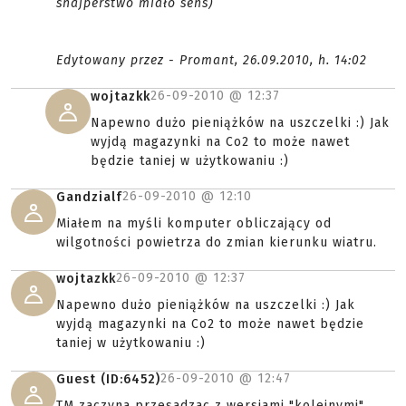
snajperstwo miało sens)
Edytowany przez - Promant, 26.09.2010, h. 14:02
26-09-2010 @
12:37
wojtazkk
Napewno dużo pieniążków na uszczelki :) Jak
wyjdą magazynki na Co2 to może nawet
będzie taniej w użytkowaniu :)
26-09-2010 @
12:10
Gandzialf
Miałem na myśli komputer obliczający od
wilgotności powietrza do zmian kierunku wiatru.
26-09-2010 @
12:37
wojtazkk
Napewno dużo pieniążków na uszczelki :) Jak
wyjdą magazynki na Co2 to może nawet będzie
taniej w użytkowaniu :)
26-09-2010 @
12:47
Guest (ID:6452)
TM zaczyna przesadzac z wersjami "kolejnymi"