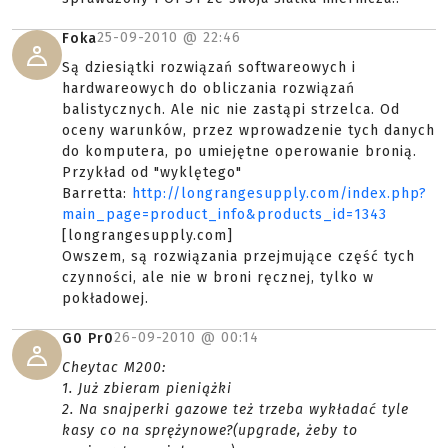
25-09-2010 @
22:46
Foka
Są dziesiątki rozwiązań softwareowych i
hardwareowych do obliczania rozwiązań
balistycznych. Ale nic nie zastąpi strzelca. Od
oceny warunków, przez wprowadzenie tych danych
do komputera, po umiejętne operowanie bronią.
Przykład od "wyklętego"
Barretta:
http://longrangesupply.com/index.php?
main_page=product_info&products_id=1343
[longrangesupply.com]
Owszem, są rozwiązania przejmujące część tych
czynności, ale nie w broni ręcznej, tylko w
pokładowej.
26-09-2010 @
00:14
G0 Pr0
Cheytac M200:
1. Już zbieram pieniążki
2. Na snajperki gazowe też trzeba wykładać tyle
kasy co na sprężynowe?(upgrade, żeby to