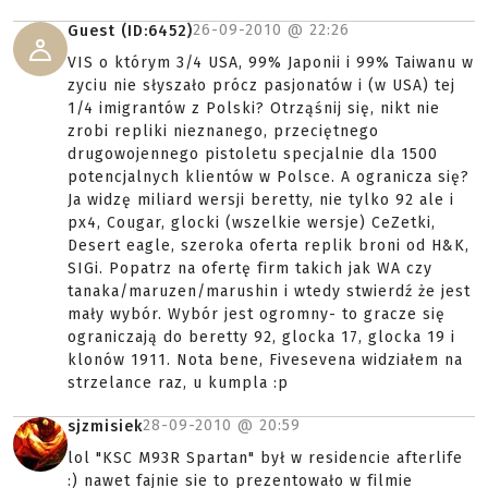
26-09-2010 @
22:26
Guest (ID:6452)
VIS o którym 3/4 USA, 99% Japonii i 99% Taiwanu w
zyciu nie słyszało prócz pasjonatów i (w USA) tej
1/4 imigrantów z Polski? Otrząśnij się, nikt nie
zrobi repliki nieznanego, przeciętnego
drugowojennego pistoletu specjalnie dla 1500
potencjalnych klientów w Polsce. A ogranicza się?
Ja widzę miliard wersji beretty, nie tylko 92 ale i
px4, Cougar, glocki (wszelkie wersje) CeZetki,
Desert eagle, szeroka oferta replik broni od H&K,
SIGi. Popatrz na ofertę firm takich jak WA czy
tanaka/maruzen/marushin i wtedy stwierdź że jest
mały wybór. Wybór jest ogromny- to gracze się
ograniczają do beretty 92, glocka 17, glocka 19 i
klonów 1911. Nota bene, Fivesevena widziałem na
strzelance raz, u kumpla :p
28-09-2010 @
20:59
sjzmisiek
lol "KSC M93R Spartan" był w residencie afterlife
:) nawet fajnie sie to prezentowało w filmie