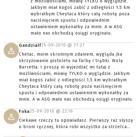
z możliwościami, mówię TYLKO o wyglądzie.
Jakbym miał kogoś zabić z odległości 1,5 km
wybrałbym Cheytaca który całą robotę poza
naciśnięciem spustu i odpowiednim
ustawieniem wykonałby za mnie. A w ASG
mało nas obchodzą osiągi oryginału.
25-09-2010 @
21:21
Gandzialf
Chetac, moim skromnym zdaniem, wygląda jka
skrzyżowanie pistoletu na farbę i trąbki. Wolę
Barretta. I proszę ni wyjeżdżać mi tutaj z
możliwościami, mówię TYLKO o wyglądzie. Jakbym
miał kogoś zabić z odległości 1,5 km wybrałbym
Cheytaca który całą robotę poza naciśnięciem
spustu i odpowiednim ustawieniem wykonałby za
mnie. A w ASG mało nas obchodzą osiągi oryginału.
25-09-2010 @
22:16
Foka
Ciekawe rzeczy tu opowiadasz. Pierwszy raz słyszę
o broni ręcznej, która robi wszystko za strzelca...