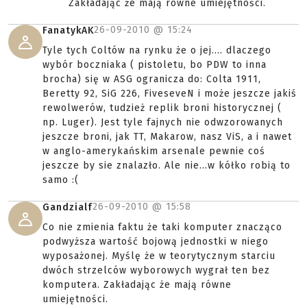
Zakładając że mają równe umiejętności.
26-09-2010 @
15:24
FanatykAK
Tyle tych Coltów na rynku że o jej.... dlaczego
wybór boczniaka ( pistoletu, bo PDW to inna
brocha) się w ASG ogranicza do: Colta 1911,
Beretty 92, SiG 226, FiveseveN i może jeszcze jakiś
rewolwerów, tudzież replik broni historycznej (
np. Luger). Jest tyle fajnych nie odwzorowanych
jeszcze broni, jak TT, Makarow, nasz ViS, a i nawet
w anglo-amerykańskim arsenale pewnie coś
jeszcze by sie znalazło. Ale nie...w kółko robią to
samo :(
26-09-2010 @
15:58
Gandzialf
Co nie zmienia faktu że taki komputer znacząco
podwyższa wartość bojową jednostki w niego
wyposażonej. Myślę że w teorytycznym starciu
dwóch strzelców wyborowych wygrał ten bez
komputera. Zakładając że mają równe
umiejętności.