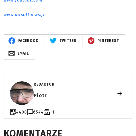
www.youtube.com
www.airsoftnews.fr
FACEBOOK
TWITTER
PINTEREST
EMAIL
REDAKTOR
Piotr
4408
6544
11
KOMENTARZE