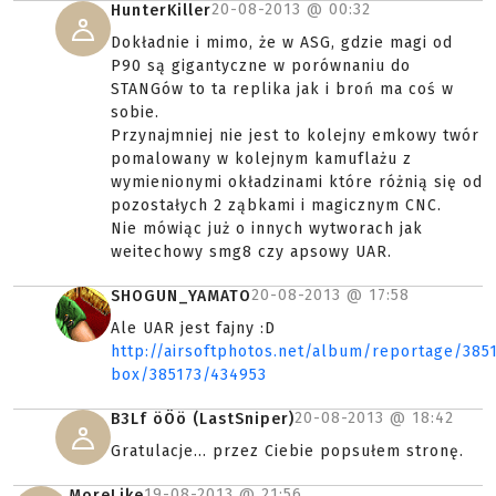
20-08-2013 @
00:32
HunterKiller
Dokładnie i mimo, że w ASG, gdzie magi od
P90 są gigantyczne w porównaniu do
STANGów to ta replika jak i broń ma coś w
sobie.
Przynajmniej nie jest to kolejny emkowy twór
pomalowany w kolejnym kamuflażu z
wymienionymi okładzinami które różnią się od
pozostałych 2 ząbkami i magicznym CNC.
Nie mówiąc już o innych wytworach jak
weitechowy smg8 czy apsowy UAR.
20-08-2013 @
17:58
SHOGUN_YAMATO
Ale UAR jest fajny :D
http://airsoftphotos.net/album/reportage/38
box/385173/434953
20-08-2013 @
18:42
B3Lf öÖö (LastSniper)
Gratulacje... przez Ciebie popsułem stronę.
19-08-2013 @
21:56
MoreLike