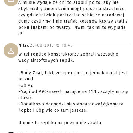
A mi sie wydaje ze oni to zrobili po to, aby nie
zbyt madry amerykanin mogl pojsc na strzelnice,
czy gdziekolwiek postrzelac sobie ze narodowej
dumy czyli 'm4' i nie trafiac kolegow ktorzy stali z
boku luskami po twarzy.. Nwm, tak mi to wyglada
:P
20-08-2013 @
10:43
Nitro
W tej replice konstruktorzy zebrali wszystkie
wady airsoftowych replik.
-Body Znal, fakt, że uper cnc, to jednak nadal jest
to znal
-Gb V2
-Magi od P90-nawet marujce na 11.1 zaczęly mi się
dlawić.
-Dodatkowo dochodzi niestandardowość(komora
hopka i Bóg wie co tam jeszcze.
U mnie ta replika na pewno nie zawita.