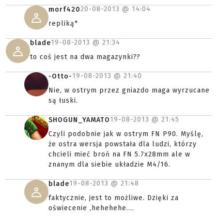
20-08-2013 @
14:04
morf420
repliką*
19-08-2013 @
21:34
blade
to coś jest na dwa magazynki??
19-08-2013 @
21:40
-Otto-
Nie, w ostrym przez gniazdo maga wyrzucane
są łuski.
19-08-2013 @
21:45
SHOGUN_YAMATO
Czyli podobnie jak w ostrym FN P90. Myślę,
że ostra wersja powstała dla ludzi, którzy
chcieli mieć broń na FN 5.7x28mm ale w
znanym dla siebie układzie M4/16.
19-08-2013 @
21:48
blade
faktycznie, jest to możliwe. Dzięki za
oświecenie ,hehehehe....