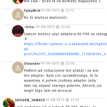
Nie cała - tylko ta od wymiany magazynka :)
19-08-2013 @
22:13
FajnyNick
No to większa większość.
19-08-2013 @
22:46
-Otto-
Zawsze możesz użyć adaptera do P90 na stanag
:P
https://fbcdn-sphotos-e-a.akamaihd.net/hphot
ak-
prn1/942197_540580895980680_1715626104_n.
19-08-2013 @
23:30
Oleander
Padłem jak zobaczyłem ten plakat i na nim
ten adapter. Było coś sprawdzonego, to to
wywalimy. A potem zrobimy adapter żeby
dało się używać starego patentu. Absurd, już
mogli tego tam nie wrzucać.
19-08-2013 @
21:45
SHOGUN_YAMATO