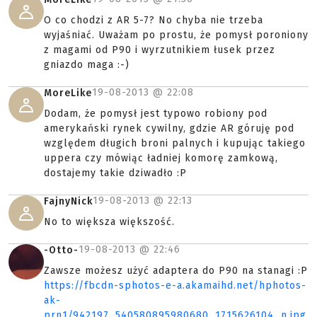
O co chodzi z AR 5-7? No chyba nie trzeba
wyjaśniać. Uważam po prostu, że pomysł poroniony
z magami od P90 i wyrzutnikiem łusek przez
gniazdo maga :-)
19-08-2013 @
22:08
MoreLike
Dodam, że pomysł jest typowo robiony pod
amerykański rynek cywilny, gdzie AR góruję pod
względem długich broni palnych i kupując takiego
uppera czy mówiąc ładniej komorę zamkową,
dostajemy takie dziwadło :P
19-08-2013 @
22:13
FajnyNick
No to większa większość.
19-08-2013 @
22:46
-Otto-
Zawsze możesz użyć adaptera do P90 na stanagi :P
https://fbcdn-sphotos-e-a.akamaihd.net/hphotos-
ak-
prn1/942197_540580895980680_1715626104_n.jpg