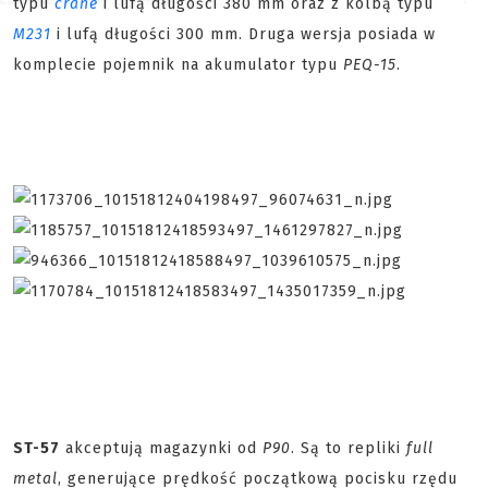
typu
crane
i lufą długości 380 mm oraz z kolbą typu
M231
i lufą długości 300 mm. Druga wersja posiada w
komplecie pojemnik na akumulator typu
PEQ-15
.
ST-57
akceptują magazynki od
P90
. Są to repliki
full
metal
, generujące prędkość początkową pocisku rzędu