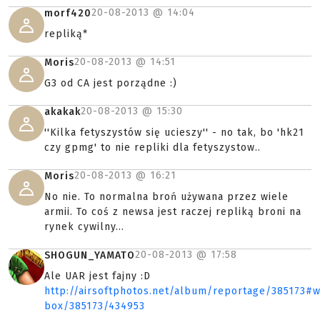
20-08-2013 @
14:04
morf420
repliką*
20-08-2013 @
14:51
Moris
G3 od CA jest porządne :)
20-08-2013 @
15:30
akakak
''Kilka fetyszystów się ucieszy'' - no tak, bo 'hk21
czy gpmg' to nie repliki dla fetyszystow..
20-08-2013 @
16:21
Moris
No nie. To normalna broń używana przez wiele
armii. To coś z newsa jest raczej repliką broni na
rynek cywilny...
20-08-2013 @
17:58
SHOGUN_YAMATO
Ale UAR jest fajny :D
http://airsoftphotos.net/album/reportage/385173#
box/385173/434953