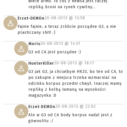
wiele armii. To coś z newsa jest raczej
repliką broni na rynek cywilny...
20-08-2013 @
13:58
Erzet-DEMOn
Fajnie fajnie, a teraz zróbcie porządne G3, a nie
plasticzany shit! :)
20-08-2013 @
14:51
Moris
G3 od CA jest porządne :)
20-08-2013 @
18:17
HunterKiller
G3 jak G3, ja chciałbym HK33, bo ten od CA, to
po zakupie z miejsca trzeba wzmacniać na
odcinku korpus przedni chwyt. Inaczej mamy
replikę z kolbą łamaną na wysokości
magazynka :D
20-08-2013 @
22:02
Erzet-DEMOn
Ale w G3 od CA body korpus nadal jest z
gównolitu :/