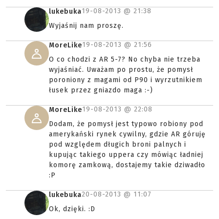
19-08-2013 @
21:38
lukebuka
Wyjaśnij nam proszę.
19-08-2013 @
21:56
MoreLike
O co chodzi z AR 5-7? No chyba nie trzeba
wyjaśniać. Uważam po prostu, że pomysł
poroniony z magami od P90 i wyrzutnikiem
łusek przez gniazdo maga :-)
19-08-2013 @
22:08
MoreLike
Dodam, że pomysł jest typowo robiony pod
amerykański rynek cywilny, gdzie AR góruję
pod względem długich broni palnych i
kupując takiego uppera czy mówiąc ładniej
komorę zamkową, dostajemy takie dziwadło
:P
20-08-2013 @
11:07
lukebuka
Ok, dzięki. :D