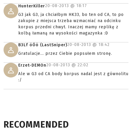
20-08-2013 @
18:17
HunterKiller
G3 jak G3, ja chciałbym HK33, bo ten od CA, to po
zakupie z miejsca trzeba wzmacniać na odcinku
korpus przedni chwyt. Inaczej mamy replikę z
kolbą łamaną na wysokości magazynka :D
20-08-2013 @
18:42
B3Lf öÖö (LastSniper)
Gratulacje... przez Ciebie popsułem stronę.
20-08-2013 @
22:02
Erzet-DEMOn
Ale w G3 od CA body korpus nadal jest z gównolitu
:/
RECOMMENDED