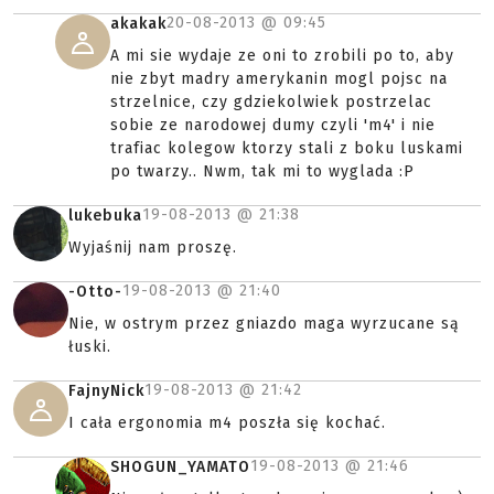
20-08-2013 @
09:45
akakak
A mi sie wydaje ze oni to zrobili po to, aby
nie zbyt madry amerykanin mogl pojsc na
strzelnice, czy gdziekolwiek postrzelac
sobie ze narodowej dumy czyli 'm4' i nie
trafiac kolegow ktorzy stali z boku luskami
po twarzy.. Nwm, tak mi to wyglada :P
19-08-2013 @
21:38
lukebuka
Wyjaśnij nam proszę.
19-08-2013 @
21:40
-Otto-
Nie, w ostrym przez gniazdo maga wyrzucane są
łuski.
19-08-2013 @
21:42
FajnyNick
I cała ergonomia m4 poszła się kochać.
19-08-2013 @
21:46
SHOGUN_YAMATO