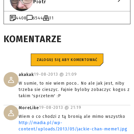
Piotr
4408
6544
11
KOMENTARZE
ZALOGUJ SIĘ ABY KOMENTOWAĆ
19-08-2013 @
21:09
akakak
W sumie, to nie wiem poco.. No ale jak jest, niby
trzeba sie cieszyc. Fajnie byloby zobaczyc kogos z
takim 'sprzetem' :P
19-08-2013 @
21:19
MoreLike
Wiem o co chodzi z tą bronią ale mimo wszystko
http://madia.pl/wp-
content/uploads/2013/05/jackie-chan-meme1.jpg