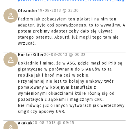
19-08-2013 @
23:30
Oleander
Padłem jak zobaczyłem ten plakat i na nim ten
adapter. Było coś sprawdzonego, to to wywalimy. A
potem zrobimy adapter żeby dało się używać
starego patentu. Absurd, już mogli tego tam nie
wrzucać.
20-08-2013 @
00:32
HunterKiller
Dokładnie i mimo, że w ASG, gdzie magi od P90 są
gigantyczne w porównaniu do STANGów to ta
replika jak i broń ma coś w sobie.
Przynajmniej nie jest to kolejny emkowy twór
pomalowany w kolejnym kamuflażu z
wymienionymi okładzinami które różnią się od
pozostałych 2 ząbkami i magicznym CNC.
Nie mówiąc już o innych wytworach jak weitechowy
smg8 czy apsowy UAR.
20-08-2013 @
09:45
akakak