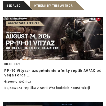
SEE ALSO
OTHERS BY THIS AUTHOR
GG/CO2/GBB REPLICAS
08.08.2026
PP-19 Vityaz- uzupełnienie oferty replik AV/AK od
Vega Force ...
Grzegorz Woźnica
Najnowsza replika z serii Wschodnich Konstrukcji