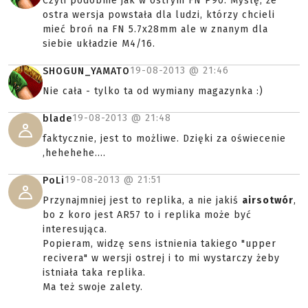
Czyli podobnie jak w ostrym FN P90. Myślę, że
ostra wersja powstała dla ludzi, którzy chcieli
mieć broń na FN 5.7x28mm ale w znanym dla
siebie układzie M4/16.
19-08-2013 @
21:46
SHOGUN_YAMATO
Nie cała - tylko ta od wymiany magazynka :)
19-08-2013 @
21:48
blade
faktycznie, jest to możliwe. Dzięki za oświecenie
,hehehehe....
19-08-2013 @
21:51
PoLi
Przynajmniej jest to replika, a nie jakiś
airsotwór
,
bo z koro jest AR57 to i replika może być
interesująca.
Popieram, widzę sens istnienia takiego "upper
recivera" w wersji ostrej i to mi wystarczy żeby
istniała taka replika.
Ma też swoje zalety.