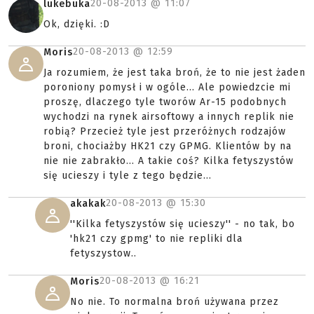
20-08-2013 @
11:07
lukebuka
Ok, dzięki. :D
20-08-2013 @
12:59
Moris
Ja rozumiem, że jest taka broń, że to nie jest żaden
poroniony pomysł i w ogóle... Ale powiedzcie mi
proszę, dlaczego tyle tworów Ar-15 podobnych
wychodzi na rynek airsoftowy a innych replik nie
robią? Przecież tyle jest przeróżnych rodzajów
broni, chociażby HK21 czy GPMG. Klientów by na
nie nie zabrakło... A takie coś? Kilka fetyszystów
się ucieszy i tyle z tego będzie...
20-08-2013 @
15:30
akakak
''Kilka fetyszystów się ucieszy'' - no tak, bo
'hk21 czy gpmg' to nie repliki dla
fetyszystow..
20-08-2013 @
16:21
Moris
No nie. To normalna broń używana przez