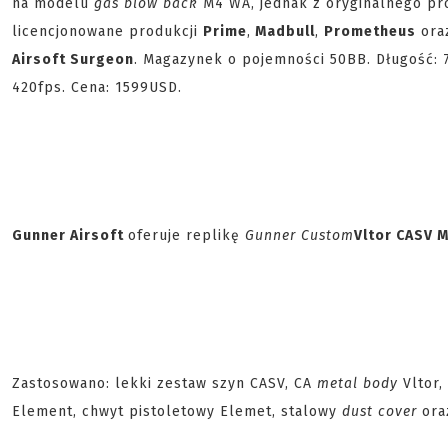
na modelu
gas blow back
M4 WA, jednak z oryginalnego pro
licencjonowane produkcji
Prime
,
Madbull
,
Prometheus
ora
Airsoft Surgeon
. Magazynek o pojemności 50BB. Długość:
420fps. Cena: 1599USD.
Gunner Airsoft
oferuje replikę
Gunner Custom
Vltor CASV 
Zastosowano: lekki zestaw szyn CASV, CA
metal body
Vltor,
Element, chwyt pistoletowy Elemet, stalowy
dust cover
ora