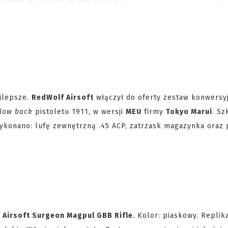
ajlepsze.
RedWolf Airsoft
włączył do oferty zestaw konwersy
low back
pistoletu 1911, w wersji
MEU
firmy
Tokyo Marui
. Sz
wykonano: lufę zewnętrzną .45 ACP, zatrzask magazynka oraz
:
Airsoft Surgeon Magpul GBB Rifle
.
Kolor: piaskowy. Replik