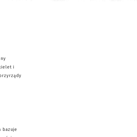
jny
kielet i
 przyrządy
a bazuje