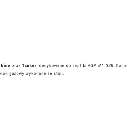
rbine
oraz
Tanker
, dedykowane do repliki AGM M4
GBB
. Korp
blok gazowy wykonane ze stali.