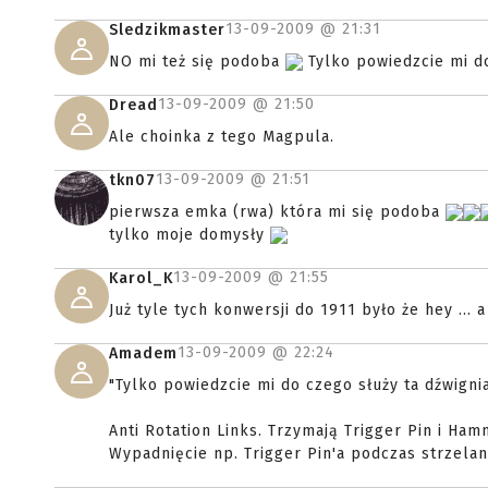
13-09-2009 @
21:31
Sledzikmaster
NO mi też się podoba
Tylko powiedzcie mi do
13-09-2009 @
21:50
Dread
Ale choinka z tego Magpula.
13-09-2009 @
21:51
tkn07
pierwsza emka (rwa) która mi się podoba
tylko moje domysły
13-09-2009 @
21:55
Karol_K
Już tyle tych konwersji do 1911 było że hey ... a 
13-09-2009 @
22:24
Amadem
"Tylko powiedzcie mi do czego służy ta dźwigni
Anti Rotation Links. Trzymają Trigger Pin i Ham
Wypadnięcie np. Trigger Pin'a podczas strzelani