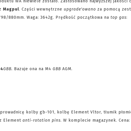
duktu WA niewiele zostało. Zastosowano najwyższej jakości 
z
Magpul
. Części wewnętrzne
upgrade'owano
za pomocą zes
 798/880mm. Waga: 3642g. Prędkość początkowa na
top gas
:
M4
GBB.
Bazuje ona na M4
GBB
AGM.
 prowadnicę kolby gb-101, kolbę Element Vltor, tłumik płomi
z Element
anti-rotation pins
. W komplecie magazynek. Cena: