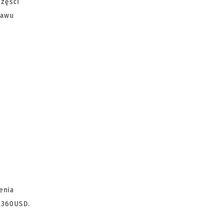
części
tawu
enia
 360USD.