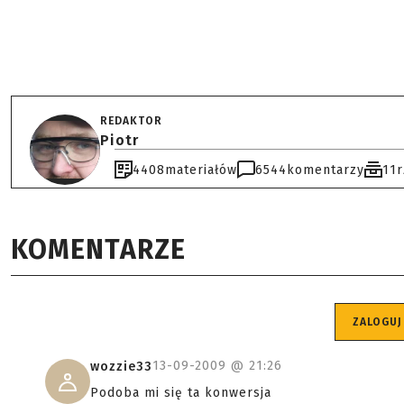
REDAKTOR
Piotr
4408
materiałów
6544
komentarzy
11
KOMENTARZE
ZALOGUJ
13-09-2009 @
21:26
wozzie33
Podoba mi się ta konwersja